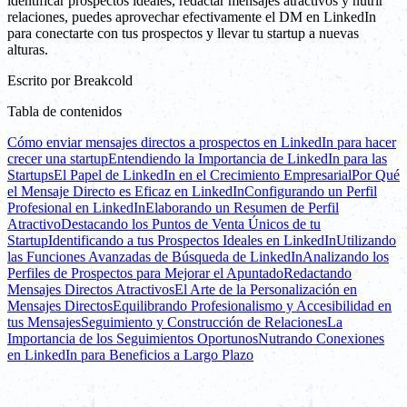
identificar prospectos ideales, redactar mensajes atractivos y nutrir
relaciones, puedes aprovechar efectivamente el DM en LinkedIn
para conectarte con tus prospectos y llevar tu startup a nuevas
alturas.
Escrito por
Breakcold
Tabla de contenidos
Cómo enviar mensajes directos a prospectos en LinkedIn para hacer
crecer una startup
Entendiendo la Importancia de LinkedIn para las
Startups
El Papel de LinkedIn en el Crecimiento Empresarial
Por Qué
el Mensaje Directo es Eficaz en LinkedIn
Configurando un Perfil
Profesional en LinkedIn
Elaborando un Resumen de Perfil
Atractivo
Destacando los Puntos de Venta Únicos de tu
Startup
Identificando a tus Prospectos Ideales en LinkedIn
Utilizando
las Funciones Avanzadas de Búsqueda de LinkedIn
Analizando los
Perfiles de Prospectos para Mejorar el Apuntado
Redactando
Mensajes Directos Atractivos
El Arte de la Personalización en
Mensajes Directos
Equilibrando Profesionalismo y Accesibilidad en
tus Mensajes
Seguimiento y Construcción de Relaciones
La
Importancia de los Seguimientos Oportunos
Nutrando Conexiones
en LinkedIn para Beneficios a Largo Plazo