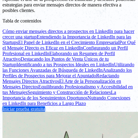
estrategias para enviar mensajes directos de manera efectiva a
posibles clientes.
Tabla de contenidos
Cómo enviar mensajes directos a prospectos en LinkedIn para hacer
crecer una startup
Entendiendo la Importancia de LinkedIn para las
Startups
El Papel de LinkedIn en el Crecimiento Empresarial
Por Qué
el Mensaje Directo es Eficaz en LinkedIn
Configurando un Perfil
Profesional en LinkedIn
Elaborando un Resumen de Perfil
Atractivo
Destacando los Puntos de Venta Únicos de tu
Startup
Identificando a tus Prospectos Ideales en LinkedIn
Utilizando
las Funciones Avanzadas de Búsqueda de LinkedIn
Analizando los
Perfiles de Prospectos para Mejorar el Apuntado
Redactando
Mensajes Directos Atractivos
El Arte de la Personalización en
Mensajes Directos
Equilibrando Profesionalismo y Accesibilidad en
tus Mensajes
Seguimiento y Construcción de Relaciones
La
Importancia de los Seguimientos Oportunos
Nutrando Conexiones
en LinkedIn para Beneficios a Largo Plazo
Iniciar prueba gratuita