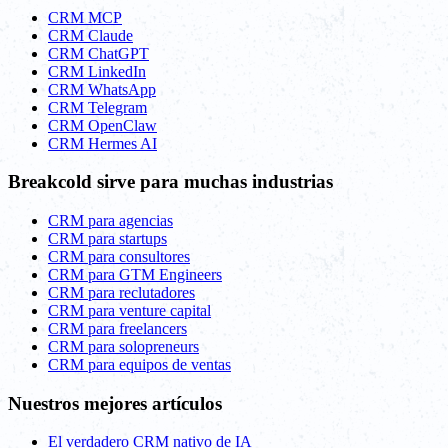
CRM MCP
CRM Claude
CRM ChatGPT
CRM LinkedIn
CRM WhatsApp
CRM Telegram
CRM OpenClaw
CRM Hermes AI
Breakcold sirve para muchas industrias
CRM para agencias
CRM para startups
CRM para consultores
CRM para GTM Engineers
CRM para reclutadores
CRM para venture capital
CRM para freelancers
CRM para solopreneurs
CRM para equipos de ventas
Nuestros mejores artículos
El verdadero CRM nativo de IA