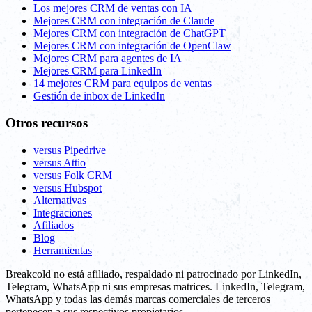
Los mejores CRM de ventas con IA
Mejores CRM con integración de Claude
Mejores CRM con integración de ChatGPT
Mejores CRM con integración de OpenClaw
Mejores CRM para agentes de IA
Mejores CRM para LinkedIn
14 mejores CRM para equipos de ventas
Gestión de inbox de LinkedIn
Otros recursos
versus Pipedrive
versus Attio
versus Folk CRM
versus Hubspot
Alternativas
Integraciones
Afiliados
Blog
Herramientas
Breakcold no está afiliado, respaldado ni patrocinado por LinkedIn,
Telegram, WhatsApp ni sus empresas matrices. LinkedIn, Telegram,
WhatsApp y todas las demás marcas comerciales de terceros
pertenecen a sus respectivos propietarios.