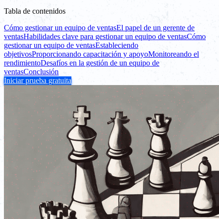
Tabla de contenidos
Cómo gestionar un equipo de ventas
El papel de un gerente de
ventas
Habilidades clave para gestionar un equipo de ventas
Cómo
gestionar un equipo de ventas
Estableciendo
objetivos
Proporcionando capacitación y apoyo
Monitoreando el
rendimiento
Desafíos en la gestión de un equipo de
ventas
Conclusión
Iniciar prueba gratuita