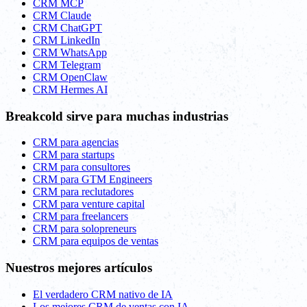
CRM MCP
CRM Claude
CRM ChatGPT
CRM LinkedIn
CRM WhatsApp
CRM Telegram
CRM OpenClaw
CRM Hermes AI
Breakcold sirve para muchas industrias
CRM para agencias
CRM para startups
CRM para consultores
CRM para GTM Engineers
CRM para reclutadores
CRM para venture capital
CRM para freelancers
CRM para solopreneurs
CRM para equipos de ventas
Nuestros mejores artículos
El verdadero CRM nativo de IA
Los mejores CRM de ventas con IA