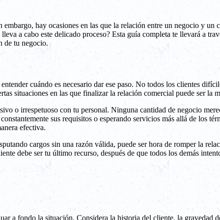
n embargo, hay ocasiones en las que la relación entre un negocio y un c
e lleva a cabo este delicado proceso? Esta guía completa te llevará a tr
n de tu negocio.
 entender cuándo es necesario dar ese paso. No todos los clientes difíci
as situaciones en las que finalizar la relación comercial puede ser la 
usivo o irrespetuoso con tu personal. Ninguna cantidad de negocio mere
onstantemente sus requisitos o esperando servicios más allá de los térmi
manera efectiva.
isputando cargos sin una razón válida, puede ser hora de romper la relac
iente debe ser tu último recurso, después de que todos los demás intent
luar a fondo la situación. Considera la historia del cliente, la graveda