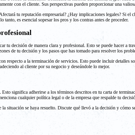
amente con el cliente. Sus perspectivas pueden proporcionar una valiosa
Afectará tu reputación empresarial? ¿Hay implicaciones legales? Si el cli
o tanto, es esencial sopesar los pros y los contras antes de proceder.
rofesional
ar tu decisión de manera clara y profesional. Esto se puede hacer a tra
azones de tu decisión y los pasos que has tomado para resolver los prob
respecto a la terminación de servicios. Esto puede incluir detalles sobr
adeciendo al cliente por su negocio y deseándole lo mejor.
to significa adherirse a los términos descritos en tu carta de terminación
enciona cualquier política legal o de la empresa que respalde tu decisi
a situación se haya resuelto. Discute qué llevó a la decisión y cómo se 