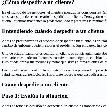
¿Cómo despedir a un cliente?
En el mundo de los negocios, el cliente a menudo se considera rey. Si
tales casos, puede ser necesario 'despedir' a un cliente. Pero, ¿cómo s
cliente, mientras mantienes la profesionalidad y preservas la reputació
Entendiendo cuándo despedir a un cliente
Antes de profundizar en el proceso de despedir a un cliente, es crucial
cambio de enfoque pueden resolver el problema. Sin embargo, hay ciert
Una de estas situaciones es cuando un cliente es consistentemente ab
escenario es cuando un cliente es excesivamente exigente, cambiando c
Esto puede drenar tus recursos y evitar que sirvas a otros clientes de 
Finalmente, si un cliente falla consistentemente en pagar a tiempo o d
salud general del negocio. Es importante recordar que despedir a un cl
Cómo despedir a un cliente
Paso 1: Evalúa la situación
Antes de tomar la decisión de despedir a un cliente, es importante eva