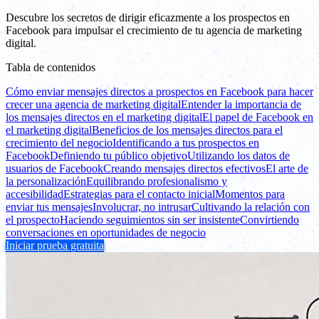
Descubre los secretos de dirigir eficazmente a los prospectos en
Facebook para impulsar el crecimiento de tu agencia de marketing
digital.
Tabla de contenidos
Cómo enviar mensajes directos a prospectos en Facebook para hacer
crecer una agencia de marketing digital
Entender la importancia de
los mensajes directos en el marketing digital
El papel de Facebook en
el marketing digital
Beneficios de los mensajes directos para el
crecimiento del negocio
Identificando a tus prospectos en
Facebook
Definiendo tu público objetivo
Utilizando los datos de
usuarios de Facebook
Creando mensajes directos efectivos
El arte de
la personalización
Equilibrando profesionalismo y
accesibilidad
Estrategias para el contacto inicial
Momentos para
enviar tus mensajes
Involucrar, no intrusar
Cultivando la relación con
el prospecto
Haciendo seguimientos sin ser insistente
Convirtiendo
conversaciones en oportunidades de negocio
Iniciar prueba gratuita