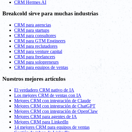
CRM Hermes AI
Breakcold sirve para muchas industrias
CRM para agencias
CRM para startups
CRM para consultores
CRM para GTM Engineers
CRM para reclutadores
CRM para venture capital
CRM para freelancers
CRM para solopreneurs
CRM para equipos de ventas
Nuestros mejores artículos
El verdadero CRM nativo de IA
Los mejores CRM de ventas con IA
Mejores CRM con integración de Claude
Mejores CRM con integración de ChatGPT
Mejores CRM con integración de OpenClaw
Mejores CRM para agentes de IA
Mejores CRM para LinkedIn
14 mejores CRM para equipos de ventas