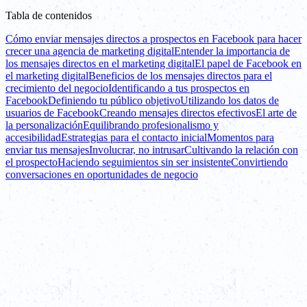
Tabla de contenidos
Cómo enviar mensajes directos a prospectos en Facebook para hacer
crecer una agencia de marketing digital
Entender la importancia de
los mensajes directos en el marketing digital
El papel de Facebook en
el marketing digital
Beneficios de los mensajes directos para el
crecimiento del negocio
Identificando a tus prospectos en
Facebook
Definiendo tu público objetivo
Utilizando los datos de
usuarios de Facebook
Creando mensajes directos efectivos
El arte de
la personalización
Equilibrando profesionalismo y
accesibilidad
Estrategias para el contacto inicial
Momentos para
enviar tus mensajes
Involucrar, no intrusar
Cultivando la relación con
el prospecto
Haciendo seguimientos sin ser insistente
Convirtiendo
conversaciones en oportunidades de negocio