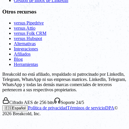
Gestión de inbox de LinkedIn
Otros recursos
versus Pipedrive
versus Attio
versus Folk CRM
versus Hubspot
Alternativas
Integraciones
Afiliados
Blog
Herramientas
Breakcold no está afiliado, respaldado ni patrocinado por LinkedIn,
Telegram, WhatsApp ni sus empresas matrices. LinkedIn, Telegram,
WhatsApp y todas las demás marcas comerciales de terceros
pertenecen a sus respectivos propietarios.
Cifrado AES de 256 bits
Soporte 24/5
Política de privacidad
Términos de servicio
DPA
©
🇪🇸
Español
2026
Breakcold, Inc.