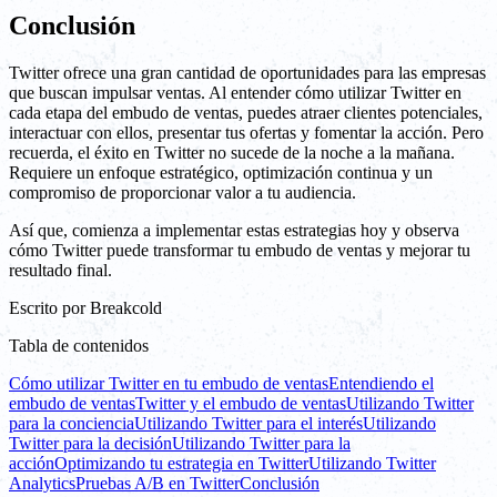
Conclusión
Twitter ofrece una gran cantidad de oportunidades para las empresas
que buscan impulsar ventas. Al entender cómo utilizar Twitter en
cada etapa del embudo de ventas, puedes atraer clientes potenciales,
interactuar con ellos, presentar tus ofertas y fomentar la acción. Pero
recuerda, el éxito en Twitter no sucede de la noche a la mañana.
Requiere un enfoque estratégico, optimización continua y un
compromiso de proporcionar valor a tu audiencia.
Así que, comienza a implementar estas estrategias hoy y observa
cómo Twitter puede transformar tu embudo de ventas y mejorar tu
resultado final.
Escrito por
Breakcold
Tabla de contenidos
Cómo utilizar Twitter en tu embudo de ventas
Entendiendo el
embudo de ventas
Twitter y el embudo de ventas
Utilizando Twitter
para la conciencia
Utilizando Twitter para el interés
Utilizando
Twitter para la decisión
Utilizando Twitter para la
acción
Optimizando tu estrategia en Twitter
Utilizando Twitter
Analytics
Pruebas A/B en Twitter
Conclusión