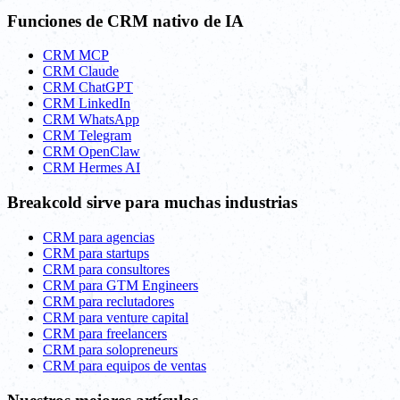
Funciones de CRM nativo de IA
CRM MCP
CRM Claude
CRM ChatGPT
CRM LinkedIn
CRM WhatsApp
CRM Telegram
CRM OpenClaw
CRM Hermes AI
Breakcold sirve para muchas industrias
CRM para agencias
CRM para startups
CRM para consultores
CRM para GTM Engineers
CRM para reclutadores
CRM para venture capital
CRM para freelancers
CRM para solopreneurs
CRM para equipos de ventas