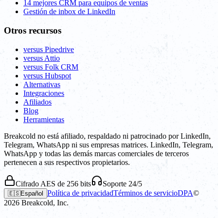
14 mejores CRM para equipos de ventas
Gestión de inbox de LinkedIn
Otros recursos
versus Pipedrive
versus Attio
versus Folk CRM
versus Hubspot
Alternativas
Integraciones
Afiliados
Blog
Herramientas
Breakcold no está afiliado, respaldado ni patrocinado por LinkedIn,
Telegram, WhatsApp ni sus empresas matrices. LinkedIn, Telegram,
WhatsApp y todas las demás marcas comerciales de terceros
pertenecen a sus respectivos propietarios.
Cifrado AES de 256 bits
Soporte 24/5
Política de privacidad
Términos de servicio
DPA
©
🇪🇸
Español
2026
Breakcold, Inc.