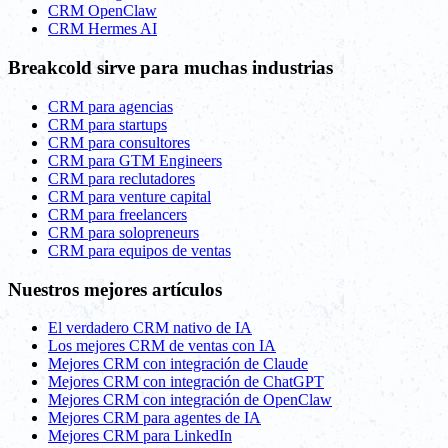
CRM OpenClaw
CRM Hermes AI
Breakcold sirve para muchas industrias
CRM para agencias
CRM para startups
CRM para consultores
CRM para GTM Engineers
CRM para reclutadores
CRM para venture capital
CRM para freelancers
CRM para solopreneurs
CRM para equipos de ventas
Nuestros mejores artículos
El verdadero CRM nativo de IA
Los mejores CRM de ventas con IA
Mejores CRM con integración de Claude
Mejores CRM con integración de ChatGPT
Mejores CRM con integración de OpenClaw
Mejores CRM para agentes de IA
Mejores CRM para LinkedIn