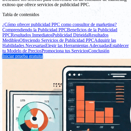
exitoso que ofrece servicios de publicidad PPC.
Tabla de contenidos
¿Cómo ofrecer publicidad PPC como consultor de marketing?
Comprendiendo la Publicidad PPC
Beneficios de la Publicidad
PPC
Resultados Inmediatos
Publicidad Dirigida
Resultados
Medibles
Ofreciendo Servicios de Publicidad PPC
Adquirir las
Habilidades Necesarias
Elegir las Herramientas Adecuadas
Establecer
tu Modelo de Precios
Promociona tus Servicios
Conclusión
Iniciar prueba gratuita