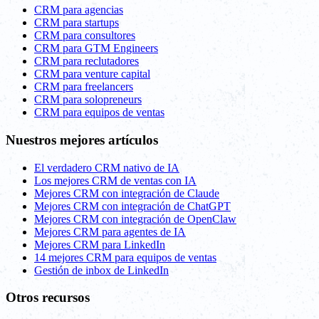
CRM para agencias
CRM para startups
CRM para consultores
CRM para GTM Engineers
CRM para reclutadores
CRM para venture capital
CRM para freelancers
CRM para solopreneurs
CRM para equipos de ventas
Nuestros mejores artículos
El verdadero CRM nativo de IA
Los mejores CRM de ventas con IA
Mejores CRM con integración de Claude
Mejores CRM con integración de ChatGPT
Mejores CRM con integración de OpenClaw
Mejores CRM para agentes de IA
Mejores CRM para LinkedIn
14 mejores CRM para equipos de ventas
Gestión de inbox de LinkedIn
Otros recursos