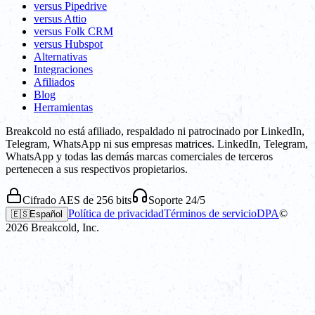
versus Pipedrive
versus Attio
versus Folk CRM
versus Hubspot
Alternativas
Integraciones
Afiliados
Blog
Herramientas
Breakcold no está afiliado, respaldado ni patrocinado por LinkedIn,
Telegram, WhatsApp ni sus empresas matrices. LinkedIn, Telegram,
WhatsApp y todas las demás marcas comerciales de terceros
pertenecen a sus respectivos propietarios.
Cifrado AES de 256 bits
Soporte 24/5
Política de privacidad
Términos de servicio
DPA
©
🇪🇸
Español
2026
Breakcold, Inc.