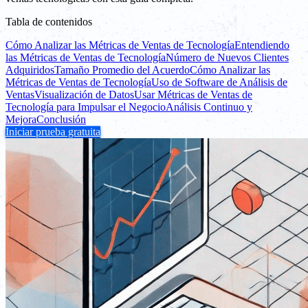
Tabla de contenidos
Cómo Analizar las Métricas de Ventas de Tecnología
Entendiendo
las Métricas de Ventas de Tecnología
Número de Nuevos Clientes
Adquiridos
Tamaño Promedio del Acuerdo
Cómo Analizar las
Métricas de Ventas de Tecnología
Uso de Software de Análisis de
Ventas
Visualización de Datos
Usar Métricas de Ventas de
Tecnología para Impulsar el Negocio
Análisis Continuo y
Mejora
Conclusión
Iniciar prueba gratuita