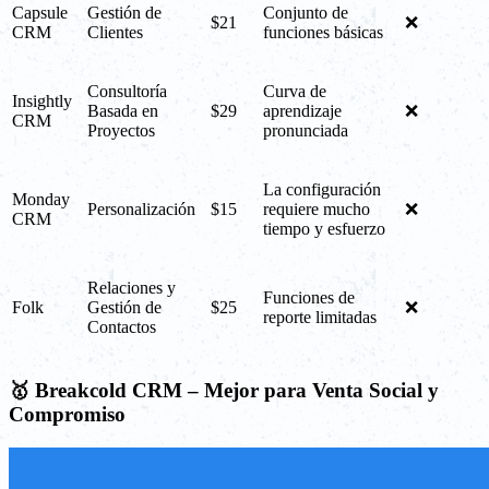
Capsule
Gestión de
Conjunto de
$21
❌
CRM
Clientes
funciones básicas
Consultoría
Curva de
Insightly
Basada en
$29
aprendizaje
❌
CRM
Proyectos
pronunciada
La configuración
Monday
Personalización
$15
requiere mucho
❌
CRM
tiempo y esfuerzo
Relaciones y
Funciones de
Folk
Gestión de
$25
❌
reporte limitadas
Contactos
🥇 Breakcold CRM – Mejor para Venta Social y
Compromiso