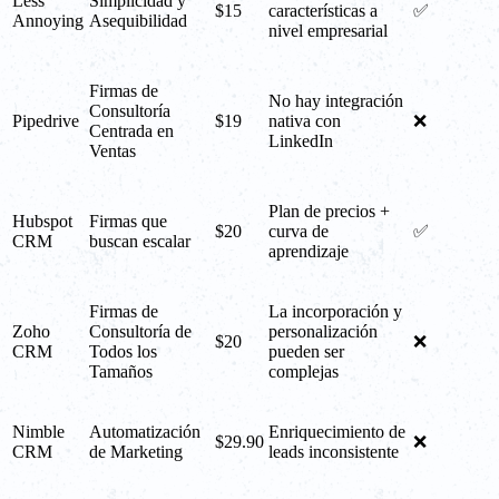
Less
Simplicidad y
$15
características a
✅
Annoying
Asequibilidad
nivel empresarial
Firmas de
No hay integración
Consultoría
Pipedrive
$19
nativa con
❌
Centrada en
LinkedIn
Ventas
Plan de precios +
Hubspot
Firmas que
$20
curva de
✅
CRM
buscan escalar
aprendizaje
Firmas de
La incorporación y
Zoho
Consultoría de
personalización
$20
❌
CRM
Todos los
pueden ser
Tamaños
complejas
Nimble
Automatización
Enriquecimiento de
$29.90
❌
CRM
de Marketing
leads inconsistente