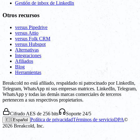
Gestión de inbox de LinkedIn
Otros recursos
versus Pipedrive
versus Attio
versus Folk CRM
versus Hubspot
Alternativas
Integraciones
Afiliados
Blog
Herramientas
Breakcold no está afiliado, respaldado ni patrocinado por LinkedIn,
Telegram, WhatsApp ni sus empresas matrices. LinkedIn, Telegram,
WhatsApp y todas las demás marcas comerciales de terceros
pertenecen a sus respectivos propietarios.
Cifrado AES de 256 bits
Soporte 24/5
Política de privacidad
Términos de servicio
DPA
©
🇪🇸
Español
2026
Breakcold, Inc.