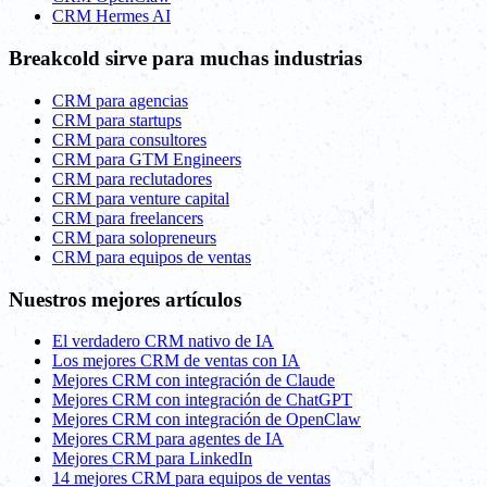
CRM Hermes AI
Breakcold sirve para muchas industrias
CRM para agencias
CRM para startups
CRM para consultores
CRM para GTM Engineers
CRM para reclutadores
CRM para venture capital
CRM para freelancers
CRM para solopreneurs
CRM para equipos de ventas
Nuestros mejores artículos
El verdadero CRM nativo de IA
Los mejores CRM de ventas con IA
Mejores CRM con integración de Claude
Mejores CRM con integración de ChatGPT
Mejores CRM con integración de OpenClaw
Mejores CRM para agentes de IA
Mejores CRM para LinkedIn
14 mejores CRM para equipos de ventas