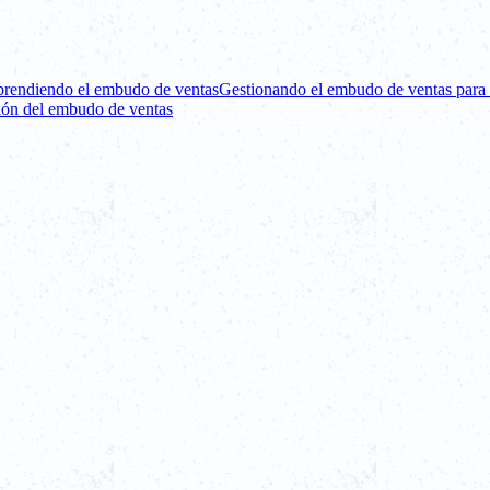
rendiendo el embudo de ventas
Gestionando el embudo de ventas para 
ión del embudo de ventas