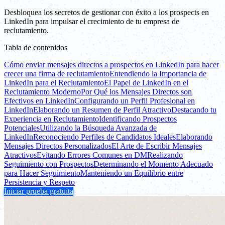
Desbloquea los secretos de gestionar con éxito a los prospects en
LinkedIn para impulsar el crecimiento de tu empresa de
reclutamiento.
Tabla de contenidos
Cómo enviar mensajes directos a prospectos en LinkedIn para hacer
crecer una firma de reclutamiento
Entendiendo la Importancia de
LinkedIn para el Reclutamiento
El Papel de LinkedIn en el
Reclutamiento Moderno
Por Qué los Mensajes Directos son
Efectivos en LinkedIn
Configurando un Perfil Profesional en
LinkedIn
Elaborando un Resumen de Perfil Atractivo
Destacando tu
Experiencia en Reclutamiento
Identificando Prospectos
Potenciales
Utilizando la Búsqueda Avanzada de
LinkedIn
Reconociendo Perfiles de Candidatos Ideales
Elaborando
Mensajes Directos Personalizados
El Arte de Escribir Mensajes
Atractivos
Evitando Errores Comunes en DM
Realizando
Seguimiento con Prospectos
Determinando el Momento Adecuado
para Hacer Seguimiento
Manteniendo un Equilibrio entre
Persistencia y Respeto
Iniciar prueba gratuita