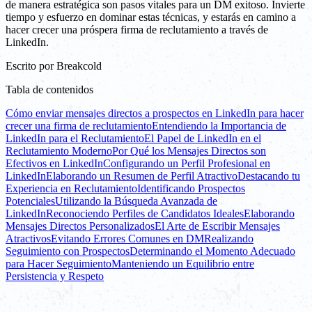
de manera estratégica son pasos vitales para un DM exitoso. Invierte
tiempo y esfuerzo en dominar estas técnicas, y estarás en camino a
hacer crecer una próspera firma de reclutamiento a través de
LinkedIn.
Escrito por
Breakcold
Tabla de contenidos
Cómo enviar mensajes directos a prospectos en LinkedIn para hacer
crecer una firma de reclutamiento
Entendiendo la Importancia de
LinkedIn para el Reclutamiento
El Papel de LinkedIn en el
Reclutamiento Moderno
Por Qué los Mensajes Directos son
Efectivos en LinkedIn
Configurando un Perfil Profesional en
LinkedIn
Elaborando un Resumen de Perfil Atractivo
Destacando tu
Experiencia en Reclutamiento
Identificando Prospectos
Potenciales
Utilizando la Búsqueda Avanzada de
LinkedIn
Reconociendo Perfiles de Candidatos Ideales
Elaborando
Mensajes Directos Personalizados
El Arte de Escribir Mensajes
Atractivos
Evitando Errores Comunes en DM
Realizando
Seguimiento con Prospectos
Determinando el Momento Adecuado
para Hacer Seguimiento
Manteniendo un Equilibrio entre
Persistencia y Respeto