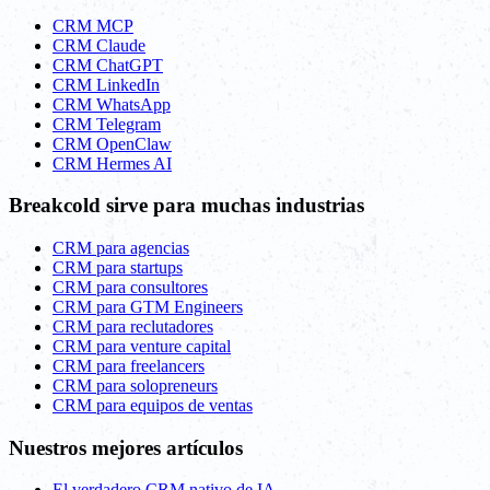
CRM MCP
CRM Claude
CRM ChatGPT
CRM LinkedIn
CRM WhatsApp
CRM Telegram
CRM OpenClaw
CRM Hermes AI
Breakcold sirve para muchas industrias
CRM para agencias
CRM para startups
CRM para consultores
CRM para GTM Engineers
CRM para reclutadores
CRM para venture capital
CRM para freelancers
CRM para solopreneurs
CRM para equipos de ventas
Nuestros mejores artículos
El verdadero CRM nativo de IA