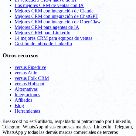
Los mejores CRM de ventas con IA
Mejores CRM con integración de Claude
Mejores CRM con integración de ChatGPT
Mejores CRM con integración de OpenClaw
Mejores CRM para agentes de IA
Mejores CRM para LinkedIn
14 mejores CRM para equipos de ventas
Gestión de inbox de LinkedIn
Otros recursos
versus Pipedrive
versus Attio
versus Folk CRM
versus Hubspot
Alternativas
Integraciones
Afiliados
Blog
Herramientas
Breakcold no está afiliado, respaldado ni patrocinado por LinkedIn,
Telegram, WhatsApp ni sus empresas matrices. LinkedIn, Telegram,
WhatsApp y todas las demás marcas comerciales de terceros