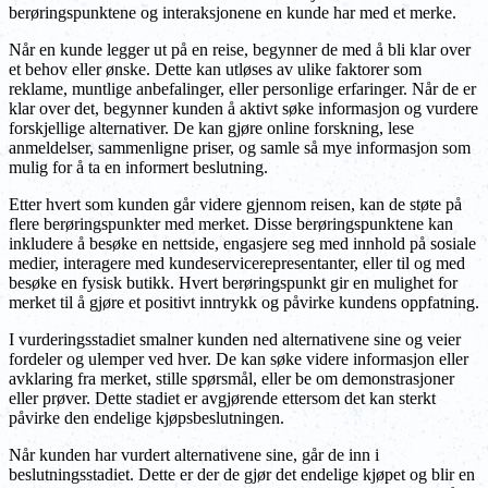
berøringspunktene og interaksjonene en kunde har med et merke.
Når en kunde legger ut på en reise, begynner de med å bli klar over
et behov eller ønske. Dette kan utløses av ulike faktorer som
reklame, muntlige anbefalinger, eller personlige erfaringer. Når de er
klar over det, begynner kunden å aktivt søke informasjon og vurdere
forskjellige alternativer. De kan gjøre online forskning, lese
anmeldelser, sammenligne priser, og samle så mye informasjon som
mulig for å ta en informert beslutning.
Etter hvert som kunden går videre gjennom reisen, kan de støte på
flere berøringspunkter med merket. Disse berøringspunktene kan
inkludere å besøke en nettside, engasjere seg med innhold på sosiale
medier, interagere med kundeservicerepresentanter, eller til og med
besøke en fysisk butikk. Hvert berøringspunkt gir en mulighet for
merket til å gjøre et positivt inntrykk og påvirke kundens oppfatning.
I vurderingsstadiet smalner kunden ned alternativene sine og veier
fordeler og ulemper ved hver. De kan søke videre informasjon eller
avklaring fra merket, stille spørsmål, eller be om demonstrasjoner
eller prøver. Dette stadiet er avgjørende ettersom det kan sterkt
påvirke den endelige kjøpsbeslutningen.
Når kunden har vurdert alternativene sine, går de inn i
beslutningsstadiet. Dette er der de gjør det endelige kjøpet og blir en