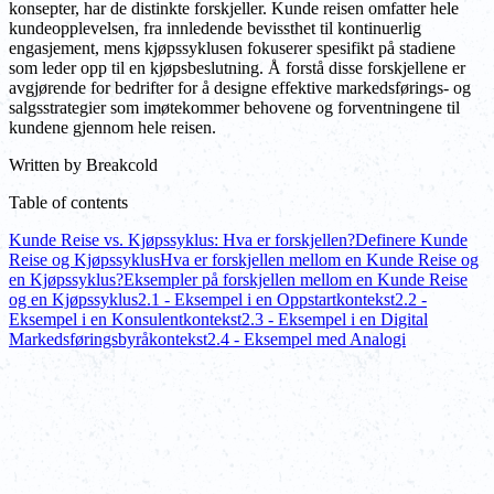
konsepter, har de distinkte forskjeller. Kunde reisen omfatter hele
kundeopplevelsen, fra innledende bevissthet til kontinuerlig
engasjement, mens kjøpssyklusen fokuserer spesifikt på stadiene
som leder opp til en kjøpsbeslutning. Å forstå disse forskjellene er
avgjørende for bedrifter for å designe effektive markedsførings- og
salgsstrategier som imøtekommer behovene og forventningene til
kundene gjennom hele reisen.
Written by
Breakcold
Table of contents
Kunde Reise vs. Kjøpssyklus: Hva er forskjellen?
Definere Kunde
Reise og Kjøpssyklus
Hva er forskjellen mellom en Kunde Reise og
en Kjøpssyklus?
Eksempler på forskjellen mellom en Kunde Reise
og en Kjøpssyklus
2.1 - Eksempel i en Oppstartkontekst
2.2 -
Eksempel i en Konsulentkontekst
2.3 - Eksempel i en Digital
Markedsføringsbyråkontekst
2.4 - Eksempel med Analogi