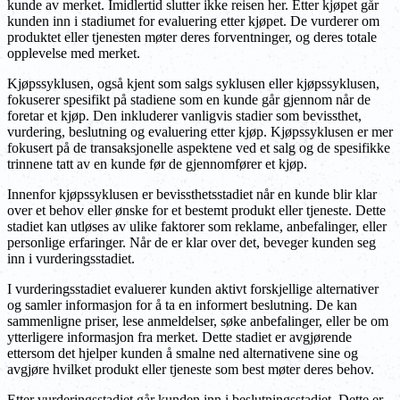
kunde av merket. Imidlertid slutter ikke reisen her. Etter kjøpet går
kunden inn i stadiumet for evaluering etter kjøpet. De vurderer om
produktet eller tjenesten møter deres forventninger, og deres totale
opplevelse med merket.
Kjøpssyklusen, også kjent som salgs syklusen eller kjøpssyklusen,
fokuserer spesifikt på stadiene som en kunde går gjennom når de
foretar et kjøp. Den inkluderer vanligvis stadier som bevissthet,
vurdering, beslutning og evaluering etter kjøp. Kjøpssyklusen er mer
fokusert på de transaksjonelle aspektene ved et salg og de spesifikke
trinnene tatt av en kunde før de gjennomfører et kjøp.
Innenfor kjøpssyklusen er bevissthetsstadiet når en kunde blir klar
over et behov eller ønske for et bestemt produkt eller tjeneste. Dette
stadiet kan utløses av ulike faktorer som reklame, anbefalinger, eller
personlige erfaringer. Når de er klar over det, beveger kunden seg
inn i vurderingsstadiet.
I vurderingsstadiet evaluerer kunden aktivt forskjellige alternativer
og samler informasjon for å ta en informert beslutning. De kan
sammenligne priser, lese anmeldelser, søke anbefalinger, eller be om
ytterligere informasjon fra merket. Dette stadiet er avgjørende
ettersom det hjelper kunden å smalne ned alternativene sine og
avgjøre hvilket produkt eller tjeneste som best møter deres behov.
Etter vurderingsstadiet går kunden inn i beslutningsstadiet. Dette er