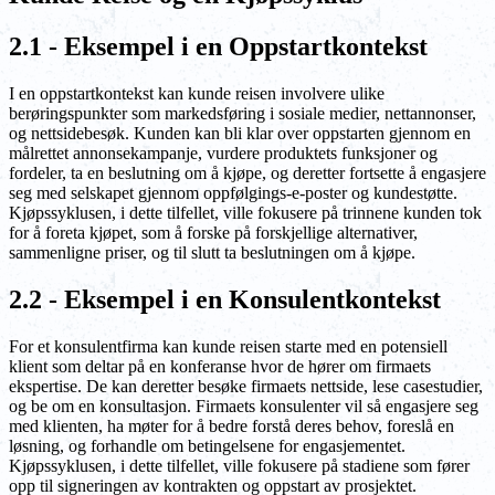
2.1 - Eksempel i en Oppstartkontekst
I en oppstartkontekst kan kunde reisen involvere ulike
berøringspunkter som markedsføring i sosiale medier, nettannonser,
og nettsidebesøk. Kunden kan bli klar over oppstarten gjennom en
målrettet annonsekampanje, vurdere produktets funksjoner og
fordeler, ta en beslutning om å kjøpe, og deretter fortsette å engasjere
seg med selskapet gjennom oppfølgings-e-poster og kundestøtte.
Kjøpssyklusen, i dette tilfellet, ville fokusere på trinnene kunden tok
for å foreta kjøpet, som å forske på forskjellige alternativer,
sammenligne priser, og til slutt ta beslutningen om å kjøpe.
2.2 - Eksempel i en Konsulentkontekst
For et konsulentfirma kan kunde reisen starte med en potensiell
klient som deltar på en konferanse hvor de hører om firmaets
ekspertise. De kan deretter besøke firmaets nettside, lese casestudier,
og be om en konsultasjon. Firmaets konsulenter vil så engasjere seg
med klienten, ha møter for å bedre forstå deres behov, foreslå en
løsning, og forhandle om betingelsene for engasjementet.
Kjøpssyklusen, i dette tilfellet, ville fokusere på stadiene som fører
opp til signeringen av kontrakten og oppstart av prosjektet.