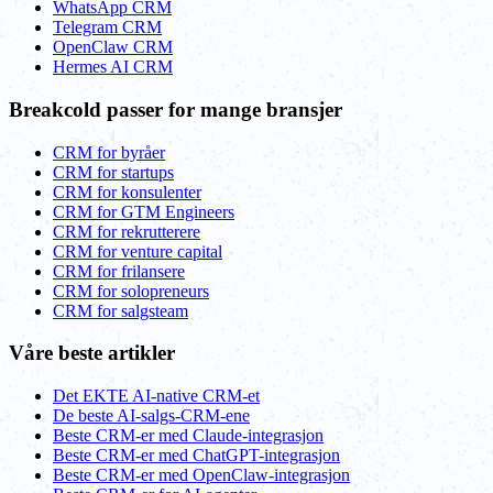
WhatsApp CRM
Telegram CRM
OpenClaw CRM
Hermes AI CRM
Breakcold passer for mange bransjer
CRM for byråer
CRM for startups
CRM for konsulenter
CRM for GTM Engineers
CRM for rekrutterere
CRM for venture capital
CRM for frilansere
CRM for solopreneurs
CRM for salgsteam
Våre beste artikler
Det EKTE AI-native CRM-et
De beste AI-salgs-CRM-ene
Beste CRM-er med Claude-integrasjon
Beste CRM-er med ChatGPT-integrasjon
Beste CRM-er med OpenClaw-integrasjon