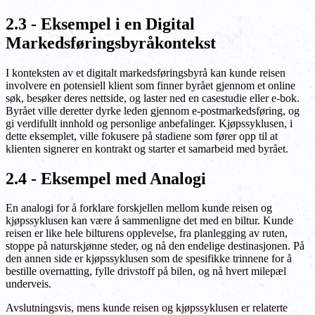
2.3 - Eksempel i en Digital
Markedsføringsbyråkontekst
I konteksten av et digitalt markedsføringsbyrå kan kunde reisen
involvere en potensiell klient som finner byrået gjennom et online
søk, besøker deres nettside, og laster ned en casestudie eller e-bok.
Byrået ville deretter dyrke leden gjennom e-postmarkedsføring, og
gi verdifullt innhold og personlige anbefalinger. Kjøpssyklusen, i
dette eksemplet, ville fokusere på stadiene som fører opp til at
klienten signerer en kontrakt og starter et samarbeid med byrået.
2.4 - Eksempel med Analogi
En analogi for å forklare forskjellen mellom kunde reisen og
kjøpssyklusen kan være å sammenligne det med en biltur. Kunde
reisen er like hele bilturens opplevelse, fra planlegging av ruten,
stoppe på naturskjønne steder, og nå den endelige destinasjonen. På
den annen side er kjøpssyklusen som de spesifikke trinnene for å
bestille overnatting, fylle drivstoff på bilen, og nå hvert milepæl
underveis.
Avslutningsvis, mens kunde reisen og kjøpssyklusen er relaterte