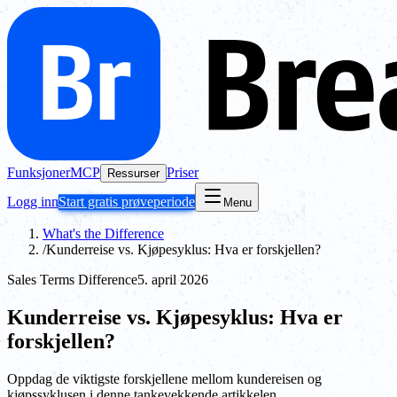
Funksjoner
MCP
Priser
Ressurser
Logg inn
Start gratis prøveperiode
Menu
What's the Difference
/
Kunderreise vs. Kjøpesyklus: Hva er forskjellen?
Sales Terms Difference
5. april 2026
Kunderreise vs. Kjøpesyklus: Hva er
forskjellen?
Oppdag de viktigste forskjellene mellom kundereisen og
kjøpssyklusen i denne tankevekkende artikkelen.