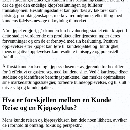
der de gjør den endelige kjøpsbeslutningen og fullfører
transaksjonen. Beslutningsstadiet kan påvirkes av faktorer som
prising, produktegenskaper, merkevareomdømme, eller til og med
kundens følelsesmessige tilknytning til merket.
Når kjøpet er gjort, går kunden inn i evalueringsstadiet etter kjøpet. I
dette stadiet vurderer de om produktet eller tjenesten møter deres
forventninger og om de er fornøyd med sin beslutning. Positive
opplevelser etter kjøpet kan føre til kundelojalitet og -tilhørighet,
mens negative opplevelser kan resultere i misnøye og potensiell
frafall.
Å forstå kunde reisen og kjøpssyklusen er avgjørende for bedrifter
for å effektivt engasjere seg med kundene sine. Ved å kartlegge disse
stadiene og identifisere berøringspunktene, kan merker optimalisere
sine markedsføringsstrategier, forbedre kundeopplevelser, og til slutt
drive salg og kundelojalitet.
Hva er forskjellen mellom en Kunde
Reise og en Kjøpssyklus?
Mens kunde reisen og kjøpssyklusen kan dele noen likheter, avviker
de i forhold til omfang, fokus og perspektiv.