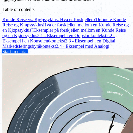
Table of contents
Kunde Reise vs. Kjøpssyklus: Hva er forskjellen?
Definere Kunde
Reise og Kjøpssyklus
Hva er forskjellen mellom en Kunde Reise og
en Kjøpssyklus?
Eksempler på forskjellen mellom en Kunde Reise
og en Kjøpssyklus
2.1 - Eksempel i en Oppstartkontekst
2.2 -
Eksempel i en Konsulentkontekst
2.3 - Eksempel i en Digital
Markedsføringsbyråkontekst
2.4 - Eksempel med Analogi
Start free trial