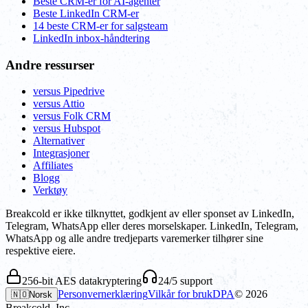
Beste CRM-er for AI-agenter
Beste LinkedIn CRM-er
14 beste CRM-er for salgsteam
LinkedIn inbox-håndtering
Andre ressurser
versus Pipedrive
versus Attio
versus Folk CRM
versus Hubspot
Alternativer
Integrasjoner
Affiliates
Blogg
Verktøy
Breakcold er ikke tilknyttet, godkjent av eller sponset av LinkedIn,
Telegram, WhatsApp eller deres morselskaper. LinkedIn, Telegram,
WhatsApp og alle andre tredjeparts varemerker tilhører sine
respektive eiere.
256-bit AES datakryptering
24/5 support
Personvernerklæring
Vilkår for bruk
DPA
©
2026
🇳🇴
Norsk
Breakcold, Inc.