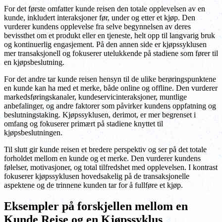
For det første omfatter kunde reisen den totale opplevelsen av en
kunde, inkludert interaksjoner før, under og etter et kjøp. Den
vurderer kundens opplevelse fra selve begynnelsen av deres
bevissthet om et produkt eller en tjeneste, helt opp til langvarig bruk
og kontinuerlig engasjement. På den annen side er kjøpssyklusen
mer transaksjonell og fokuserer utelukkende på stadiene som fører til
en kjøpsbeslutning.
For det andre tar kunde reisen hensyn til de ulike berøringspunktene
en kunde kan ha med et merke, både online og offline. Den vurderer
markedsføringskanaler, kundeservicinteraksjoner, muntlige
anbefalinger, og andre faktorer som påvirker kundens oppfatning og
beslutningstaking. Kjøpssyklusen, derimot, er mer begrenset i
omfang og fokuserer primært på stadiene knyttet til
kjøpsbeslutningen.
Til slutt gir kunde reisen et bredere perspektiv og ser på det totale
forholdet mellom en kunde og et merke. Den vurderer kundens
følelser, motivasjoner, og total tilfredshet med opplevelsen. I kontrast
fokuserer kjøpssyklusen hovedsakelig på de transaksjonelle
aspektene og de trinnene kunden tar for å fullføre et kjøp.
Eksempler på forskjellen mellom en
Kunde Reise og en Kjøpssyklus