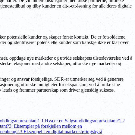
e parter. De vil initiere diskusjoner med disse partnerne, utforske
estetilbud og tilby kunder en alt-i-ett-løsning for alle deres digitale
øker potensielle kunder og skaper første kontakt. De er fotsoldatene,
er og identifiserer potensielle kunder som kanskje ikke er klar over
nser, oppdage nye markeder og utvide selskapets tilstedeværelse ved å
sterke relasjoner med andre selskaper, utforske nye markeder og
rminger og ansvar forskjellige. SDR-er utmerker seg ved å generere
asjoner og utforske muligheter for ekspansjon, ved å bruke sine
av leads og fremmer partnerskap som driver gjensidig suksess.
viklingsrepresentant
1.1 Hva er en Salgsutviklingsrepresentant?
1.2
tant?
3. Eksempler på forskjellen mellom en
mmenheng
2.3 Eksempel i en digital markedsføringsbyrå