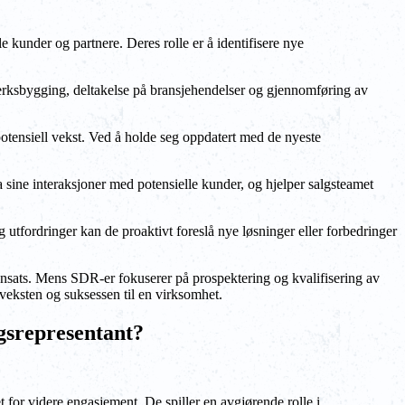
 kunder og partnere. Deres rolle er å identifisere nye
erksbygging, deltakelse på bransjehendelser og gjennomføring av
otensiell vekst. Ved å holde seg oppdatert med de nyeste
ra sine interaksjoner med potensielle kunder, og hjelper salgsteamet
utfordringer kan de proaktivt foreslå nye løsninger eller forbedringer
nnsats. Mens SDR-er fokuserer på prospektering og kvalifisering av
veksten og suksessen til en virksomhet.
ngsrepresentant?
et for videre engasjement. De spiller en avgjørende rolle i