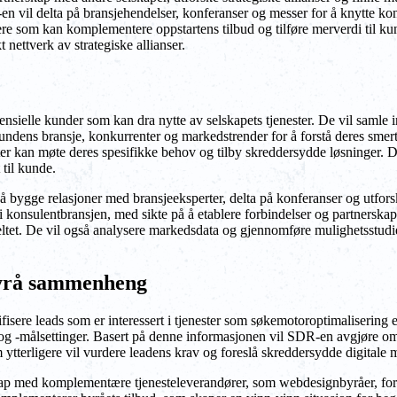
vil delta på bransjehendelser, konferanser og messer for å knytte kont
ere som kan komplementere oppstartens tilbud og tilføre merverdi til kun
 nettverk av strategiske allianser.
otensielle kunder som kan dra nytte av selskapets tjenester. De vil s
ndens bransje, konkurrenter og markedstrender for å forstå deres smert
er kan møte deres spesifikke behov og tilby skreddersydde løsninger. 
 til kunde.
gge relasjoner med bransjeeksperter, delta på konferanser og utforske 
 i konsulentbransjen, med sikte på å etablere forbindelser og partnersk
tet. De vil også analysere markedsdata og gjennomføre mulighetsstudier 
sbyrå sammenheng
isere leads som er interessert i tjenester som søkemotoroptimalisering e
og -målsettinger. Basert på denne informasjonen vil SDR-en avgjøre om 
tterligere vil vurdere leadens krav og foreslå skreddersydde digitale m
kap med komplementære tjenesteleverandører, som webdesignbyråer, for 