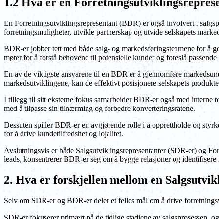
1.2 Hva er en Forretningsutviklingsrepres
En Forretningsutviklingsrepresentant (BDR) er også involvert i salgspr
forretningsmuligheter, utvikle partnerskap og utvide selskapets mark
BDR-er jobber tett med både salg- og markedsføringsteamene for å ge
møter for å forstå behovene til potensielle kunder og foreslå passende 
En av de viktigste ansvarene til en BDR er å gjennomføre markedsunde
markedsutviklingene, kan de effektivt posisjonere selskapets produkter
I tillegg til sitt eksterne fokus samarbeider BDR-er også med interne te
med å tilpasse sin tilnærming og forbedre konverteringsratene.
Dessuten spiller BDR-er en avgjørende rolle i å opprettholde og styrk
for å drive kundetilfredshet og lojalitet.
Avslutningsvis er både Salgsutviklingsrepresentanter (SDR-er) og For
leads, konsentrerer BDR-er seg om å bygge relasjoner og identifisere 
2. Hva er forskjellen mellom en Salgsutvik
Selv om SDR-er og BDR-er deler et felles mål om å drive forretningsvek
SDR-er fokuserer primært på de tidlige stadiene av salgsprosessen, og sø