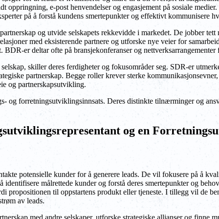
dt oppringning, e-post henvendelser og engasjement på sosiale medier. S
r eksperter på å forstå kundens smertepunkter og effektivt kommunisere h
partnerskap og utvide selskapets rekkevidde i markedet. De jobber tett 
 relasjoner med eksisterende partnere og utforske nye veier for samarbe
st. BDR-er deltar ofte på bransjekonferanser og nettverksarrangementer f
lskap, skiller deres ferdigheter og fokusområder seg. SDR-er utmerker s
strategiske partnerskap. Begge roller krever sterke kommunikasjonsevner
e og partnerskapsutvikling.
 og forretningsutviklingsinnsats. Deres distinkte tilnærminger og ansv
gsutviklingsrepresentant og en Forretningsu
e potensielle kunder for å generere leads. De vil fokusere på å kvalifis
identifisere målrettede kunder og forstå deres smertepunkter og behov
propositionen til oppstartens produkt eller tjeneste. I tillegg vil de b
strøm av leads.
tnerskap med andre selskaper, utforske strategiske allianser og finne m