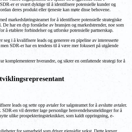
DR-er er svært dyktige til å identifisere potensielle kunder og
vordan deres produkt eller tjeneste kan møte disse behovene.
med markedsføringsteamet for å identifisere potensielle strategiske
id. De har en dyp forståelse av bransjen og markedstrender, noe som
or å etablere forbindelser og utforske potensielle partnerskap.
eg i å kvalifisere leads og generere en pipeline av interesserte
, men SDR-er har en tendens til å være mer fokusert på utgående
ar komplementerer hverandre, og sikrer en omfattende strategi for å
tviklingsrepresentant
ere leads og sette opp avtaler for salgsteamet for å avslutte avtaler.
. SDR-en vil deretter lage personlige henvendelsesmeldinger for å
enytte ulike prospekteringsteknikker, som kaldt oppringning, e-
uligheter for samarbeid som driver gjensidig vekst. Dette krever