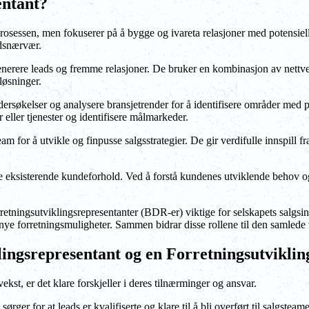
entant?
osessen, men fokuserer på å bygge og ivareta relasjoner med potensielle
edsnærvær.
nerere leads og fremme relasjoner. De bruker en kombinasjon av nettv
løsninger.
rsøkelser og analysere bransjetrender for å identifisere områder med p
 eller tjenester og identifisere målmarkeder.
am for å utvikle og finpusse salgsstrategier. De gir verdifulle innspill f
e eksisterende kundeforhold. Ved å forstå kundenes utviklende behov og 
retningsutviklingsrepresentanter (BDR-er) viktige for selskapets salgsi
nye forretningsmuligheter. Sammen bidrar disse rollene til den samlede 
lingsrepresentant og en Forretningsutvikli
st, er det klare forskjeller i deres tilnærminger og ansvar.
rger for at leads er kvalifiserte og klare til å bli overført til salgsteam