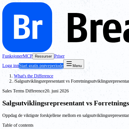
Funksjoner
MCP
Priser
Ressurser
Logg inn
Start gratis prøveperiode
Menu
What's the Difference
/
Salgsutviklingsrepresentant vs Forretningsutviklingsrepresentan
Sales Terms Difference
20. juni 2026
Salgsutviklingsrepresentant vs Forretnings
Oppdag de viktigste forskjellene mellom en salgsutviklingsrepresentan
Table of contents