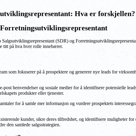
utviklingsrepresentant: Hva er forskjellen?
 Forretningsutviklingsrepresentant
p Salgsutviklingsrepresentant (SDR) og Forretningsutviklingsrepresentan
 titt på hva hver rolle innebærer.
team som fokuserer på å prospektere og generere nye leads for virksomh
post henvendelser og sosiale medier for å identifisere potensielle lea
lskapets produkter eller tjenester.
e samtaler for å samle mer informasjon og vurdere prospektets interesse
ksisterende kunder, sikre deres tilfredshet, og identifisere muligheter 
edre den samlede salgsstrategien.