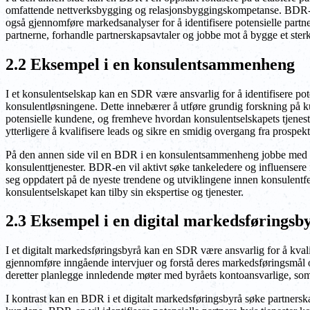
omfattende nettverksbygging og relasjonsbyggingskompetanse. BDR-en 
også gjennomføre markedsanalyser for å identifisere potensielle partn
partnerne, forhandle partnerskapsavtaler og jobbe mot å bygge et sterkt
2.2 Eksempel i en konsulentsammenheng
I et konsulentselskap kan en SDR være ansvarlig for å identifisere p
konsulentløsningene. Dette innebærer å utføre grundig forskning på ku
potensielle kundene, og fremheve hvordan konsulentselskapets tjenest
ytterligere å kvalifisere leads og sikre en smidig overgang fra prospekt
På den annen side vil en BDR i en konsulentsammenheng jobbe med å by
konsulenttjenester. BDR-en vil aktivt søke tankeledere og influensere
seg oppdatert på de nyeste trendene og utviklingene innen konsulentfel
konsulentselskapet kan tilby sin ekspertise og tjenester.
2.3 Eksempel i en digital markedsføring
I et digitalt markedsføringsbyrå kan en SDR være ansvarlig for å kvalif
gjennomføre inngående intervjuer og forstå deres markedsføringsmål 
deretter planlegge innledende møter med byråets kontoansvarlige, som y
I kontrast kan en BDR i et digitalt markedsføringsbyrå søke partners