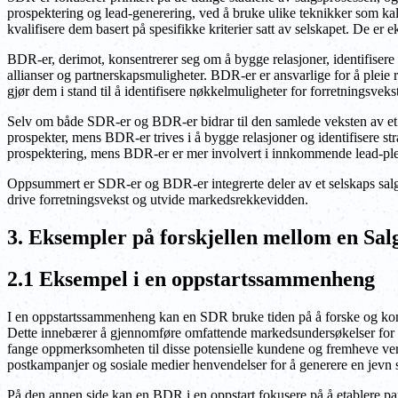
prospektering og lead-generering, ved å bruke ulike teknikker som kal
kvalifisere dem basert på spesifikke kriterier satt av selskapet. De e
BDR-er, derimot, konsentrerer seg om å bygge relasjoner, identifisere 
allianser og partnerskapsmuligheter. BDR-er er ansvarlige for å pleie
gjør dem i stand til å identifisere nøkkelmuligheter for forretningsvek
Selv om både SDR-er og BDR-er bidrar til den samlede veksten av et se
prospekter, mens BDR-er trives i å bygge relasjoner og identifisere 
prospektering, mens BDR-er er mer involvert i innkommende lead-plei
Oppsummert er SDR-er og BDR-er integrerte deler av et selskaps salgs-
drive forretningsvekst og utvide markedsrekkevidden.
3. Eksempler på forskjellen mellom en Sal
2.1 Eksempel i en oppstartssammenheng
I en oppstartssammenheng kan en SDR bruke tiden på å forske og kontakt
Dette innebærer å gjennomføre omfattende markedsundersøkelser for å 
fange oppmerksomheten til disse potensielle kundene og fremheve verdi 
postkampanjer og sosiale medier henvendelser for å generere en jevn 
På den annen side kan en BDR i en oppstart fokusere på å etablere par