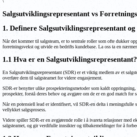
\
Salgsutviklingsrepresentant vs Forretnings
1. Definere Salgsutviklingsrepresentant og
Når det kommer til salgsteam, er to sentrale roller som ofte dukker op
forretningsvekst og utvide en bedrifts kundebase. La oss ta en nærmere
1.1 Hva er en Salgsutviklingsrepresentant?
En Salgsutviklingsrepresentant (SDR) er et viktig medlem av et salgs
overføre dem til salgsteamet for videre engasjement.
SDR-er benytter ulike prospekteringsmetoder som kaldt oppringning, e-
prospekter, forstå deres behov og avgjøre om de er en god match for se
Når en potensiell lead er identifisert, vil SDR-en delta i meningsfull
vellykket salgsprosess.
Videre spiller SDR-er en avgjørende rolle i å ivareta relasjoner med e
salgsteamet, og gir verdifulle innsikter og tilbakemeldinger for å forb