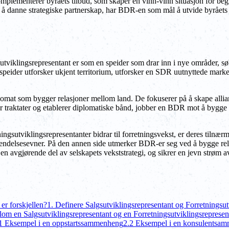
omplementerer byråets tilbud, som skaper en vinn-vinn situasjon for begg
 danne strategiske partnerskap, har BDR-en som mål å utvide byråets tjen
lgsutviklingsrepresentant er som en speider som drar inn i nye områder, s
peider utforsker ukjent territorium, utforsker en SDR uutnyttede marked
lomat som bygger relasjoner mellom land. De fokuserer på å skape allia
er traktater og etablerer diplomatiske bånd, jobber en BDR mot å bygge 
ngsutviklingsrepresentanter bidrar til forretningsvekst, er deres tilnæ
nvendelsesevner. På den annen side utmerker BDR-er seg ved å bygge rel
en avgjørende del av selskapets vekststrategi, og sikrer en jevn strøm 
er forskjellen?
1. Definere Salgsutviklingsrepresentant og Forretningsut
llom en Salgsutviklingsrepresentant og en Forretningsutviklingsrepresen
1 Eksempel i en oppstartssammenheng
2.2 Eksempel i en konsulentsa