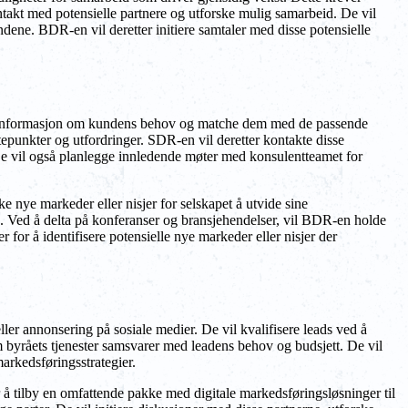
akt med potensielle partnere og utforske mulig samarbeid. De vil
dene. BDR-en vil deretter initiere samtaler med disse potensielle
amle informasjon om kundens behov og matche dem med de passende
epunkter og utfordringer. SDR-en vil deretter kontakte disse
De vil også planlegge innledende møter med konsulentteamet for
nye markeder eller nisjer for selskapet å utvide sine
ap. Ved å delta på konferanser og bransjehendelser, vil BDR-en holde
for å identifisere potensielle nye markeder eller nisjer der
ller annonsering på sosiale medier. De vil kvalifisere leads ved å
byråets tjenester samsvarer med leadens behov og budsjett. De vil
arkedsføringsstrategier.
å tilby en omfattende pakke med digitale markedsføringsløsninger til