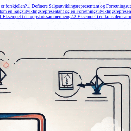
er forskjellen?
1. Definere Salgsutviklingsrepresentant og Forretningsut
llom en Salgsutviklingsrepresentant og en Forretningsutviklingsrepresen
1 Eksempel i en oppstartssammenheng
2.2 Eksempel i en konsulentsa