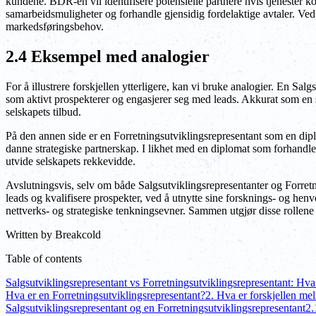
kundene. BDR-en vil identifisere potensielle partnere hvis tjenester k
samarbeidsmuligheter og forhandle gjensidig fordelaktige avtaler. Ved å
markedsføringsbehov.
2.4 Eksempel med analogier
For å illustrere forskjellen ytterligere, kan vi bruke analogier. En Sa
som aktivt prospekterer og engasjerer seg med leads. Akkurat som en s
selskapets tilbud.
På den annen side er en Forretningsutviklingsrepresentant som en dip
danne strategiske partnerskap. I likhet med en diplomat som forhandl
utvide selskapets rekkevidde.
Avslutningsvis, selv om både Salgsutviklingsrepresentanter og Forretni
leads og kvalifisere prospekter, ved å utnytte sine forsknings- og he
nettverks- og strategiske tenkningsevner. Sammen utgjør disse rollene 
Written by
Breakcold
Table of contents
Salgsutviklingsrepresentant vs Forretningsutviklingsrepresentant: Hva 
Hva er en Forretningsutviklingsrepresentant?
2. Hva er forskjellen me
Salgsutviklingsrepresentant og en Forretningsutviklingsrepresentant
2.