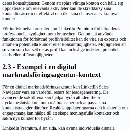
deras konsulttjänster. Genom att spåra viktiga konton och hålla sig
uppdaterade om relevanta aktiviteter kan de skräddarsy sina
kontaktinsatser mer effektivt och öka sina chanser att säkra nya
kunder.
För individuella konsulter kan LinkedIn Premium förbättra deras
professionella synlighet inom branschen. Genom att använda
funktionen för förbättrad profilvisibilitet kan de visa sin expertis och
attrahera potentiella kunder eller konsultmöjligheter. Möjligheten att
se vem som har sett deras profil kan också ge insikter i potentiella
leads eller affärsmöjligheter.
2.3 - Exempel i en digital
marknadsföringsagentur-kontext
För en digital marknadsföringsagentur kan LinkedIn Sales
Navigator vara en värdefull resurs för leadsgenerering. De
avancerade sökfiltrena kan hjälpa byrån att identifiera
nyckelbeslutsfattare inom målbranscher och anpassa sina
kontaktstrategier därefter. Realtidsuppdateringarna och insikterna om
engagemang kan hjälpa till att skapa meningsfulla kontakter och
säkra nya kunder för byrån.
LinkedIn Premium, å sin sida, kan gynna individuella digitala