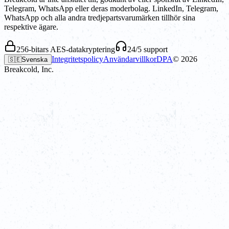
Telegram, WhatsApp eller deras moderbolag. LinkedIn, Telegram,
WhatsApp och alla andra tredjepartsvarumärken tillhör sina
respektive ägare.
256-bitars AES-datakryptering
24/5 support
Integritetspolicy
Användarvillkor
DPA
©
2026
🇸🇪
Svenska
Breakcold, Inc.