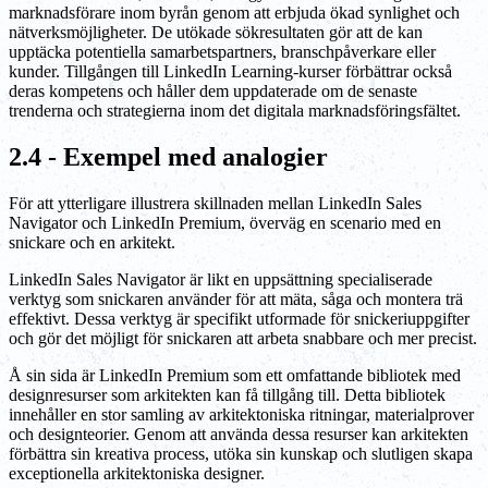
marknadsförare inom byrån genom att erbjuda ökad synlighet och
nätverksmöjligheter. De utökade sökresultaten gör att de kan
upptäcka potentiella samarbetspartners, branschpåverkare eller
kunder. Tillgången till LinkedIn Learning-kurser förbättrar också
deras kompetens och håller dem uppdaterade om de senaste
trenderna och strategierna inom det digitala marknadsföringsfältet.
2.4 - Exempel med analogier
För att ytterligare illustrera skillnaden mellan LinkedIn Sales
Navigator och LinkedIn Premium, överväg en scenario med en
snickare och en arkitekt.
LinkedIn Sales Navigator är likt en uppsättning specialiserade
verktyg som snickaren använder för att mäta, såga och montera trä
effektivt. Dessa verktyg är specifikt utformade för snickeriuppgifter
och gör det möjligt för snickaren att arbeta snabbare och mer precist.
Å sin sida är LinkedIn Premium som ett omfattande bibliotek med
designresurser som arkitekten kan få tillgång till. Detta bibliotek
innehåller en stor samling av arkitektoniska ritningar, materialprover
och designteorier. Genom att använda dessa resurser kan arkitekten
förbättra sin kreativa process, utöka sin kunskap och slutligen skapa
exceptionella arkitektoniska designer.