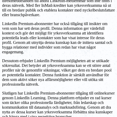
direktmeddelanden till andra LinkedIn-medlemmar som inte finns i
deras nätverk. Med fler InMail-krediter kan yrkesverksamma nå ut
till en bredare publik och etablera kontakter med nyckelbeslutsfattare
eller branschpåverkare.
LinkedIn Premium-abonnenter har också tillgång till insikter om
vem som har sett deras profil. Denna information ger värdefull
kontext och gör det möjligt för yrkesverksamma att identifiera
potentiella leads eller kontakter som har visat intresse för deras
profil. Genom att utnyttja denna kunskap kan de initiera samtal och
bygga relationer med individer som redan har visat något
engagemang.
Dessutom erbjuder LinkedIn Premium möjligheten att se utökade
sökresultat. Det betyder att yrkesverksamma kan se ett större antal
profiler när de genomför sökningar, vilket ger dem en bredare pool
av potentiella kontakter. Denna funktion är särskilt användbar för
dem som aktivt söker nya affärsmöjligheter eller vill utöka sitt
professionella nätverk.
Slutligen har LinkedIn Premium-abonnenter tillgång till onlinekurser
genom LinkedIn Learning. Denna plattform erbjuder en rad kurser
som täcker olika professionella färdigheter, från ledarskap och
kommunikation till dataanalys och marknadsföring. Genom att dra
nytta av dessa kurser kan yrkesverksamma förbättra sina kunskaper
och hänga med i sina respektive branscher.