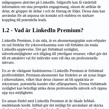
målgruppens aktivitet på LinkedIn. Säljproffs kan få värdefull
information om sina prospekts engagemang, såsom de artiklar de
delar, de grupper de deltar i och de företag de följer. Dessa data kan
användas för att anpassa sin kontakt och etablera en starkare
koppling till potentiella leads.
1.2 - Vad är LinkedIn Premium?
LinkedIn Premium, å sin sida, är en abonnemangsplan som erbjuder
en rad fördelar för yrkesverksamma som vill förbättra sin totala
LinkedIn-upplevelse. Det ger förbättrad synlighet,
nätverksmöjligheter och tillgång till ytterligare resurser, vilket gör det
till ett attraktivt val för individer som vill öka sin professionella
närvaro.
En av de viktigaste funktionerna i LinkedIn Premium är förbättrad
profilvisibilitet. Premium-abonnenter har fördelen av att synas högre
i sökresultaten, vilket ökar deras chanser att bli upptäckta av
rekryterare, potentiella kunder eller affärspartners. Denna förbättrade
synlighet kan betydligt utöka deras professionella nätverk och öppna
upp nya möjligheter.
En annan fördel med LinkedIn Premium är de ökade InMail-
meddelande kredit. InMail gör det möjligt för användare att skicka