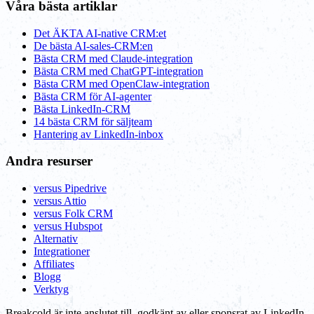
Våra bästa artiklar
Det ÄKTA AI-native CRM:et
De bästa AI-sales-CRM:en
Bästa CRM med Claude-integration
Bästa CRM med ChatGPT-integration
Bästa CRM med OpenClaw-integration
Bästa CRM för AI-agenter
Bästa LinkedIn-CRM
14 bästa CRM för säljteam
Hantering av LinkedIn-inbox
Andra resurser
versus Pipedrive
versus Attio
versus Folk CRM
versus Hubspot
Alternativ
Integrationer
Affiliates
Blogg
Verktyg
Breakcold är inte anslutet till, godkänt av eller sponsrat av LinkedIn,