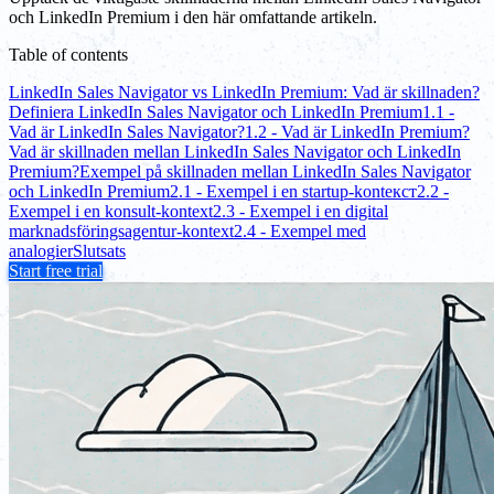
och LinkedIn Premium i den här omfattande artikeln.
Table of contents
LinkedIn Sales Navigator vs LinkedIn Premium: Vad är skillnaden?
Definiera LinkedIn Sales Navigator och LinkedIn Premium
1.1 -
Vad är LinkedIn Sales Navigator?
1.2 - Vad är LinkedIn Premium?
Vad är skillnaden mellan LinkedIn Sales Navigator och LinkedIn
Premium?
Exempel på skillnaden mellan LinkedIn Sales Navigator
och LinkedIn Premium
2.1 - Exempel i en startup-kontекст
2.2 -
Exempel i en konsult-kontext
2.3 - Exempel i en digital
marknadsföringsagentur-kontext
2.4 - Exempel med
analogier
Slutsats
Start free trial