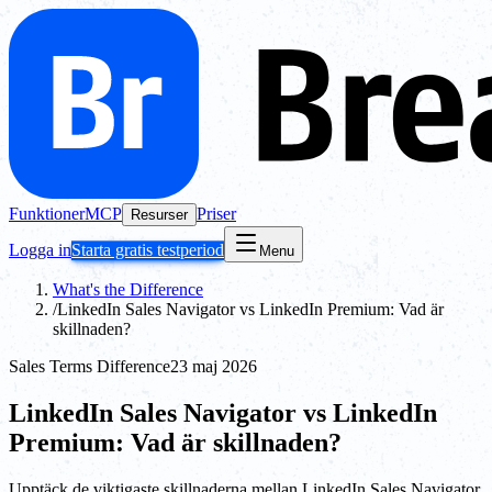
Funktioner
MCP
Priser
Resurser
Logga in
Starta gratis testperiod
Menu
What's the Difference
/
LinkedIn Sales Navigator vs LinkedIn Premium: Vad är
skillnaden?
Sales Terms Difference
23 maj 2026
LinkedIn Sales Navigator vs LinkedIn
Premium: Vad är skillnaden?
Upptäck de viktigaste skillnaderna mellan LinkedIn Sales Navigator