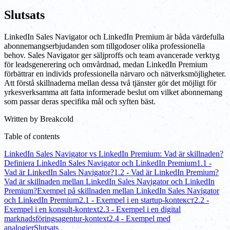
Slutsats
LinkedIn Sales Navigator och LinkedIn Premium är båda värdefulla
abonnemangserbjudanden som tillgodoser olika professionella
behov. Sales Navigator ger säljproffs och team avancerade verktyg
för leadsgenerering och omvårdnad, medan LinkedIn Premium
förbättrar en individs professionella närvaro och nätverksmöjligheter.
Att förstå skillnaderna mellan dessa två tjänster gör det möjligt för
yrkesverksamma att fatta informerade beslut om vilket abonnemang
som passar deras specifika mål och syften bäst.
Written by
Breakcold
Table of contents
LinkedIn Sales Navigator vs LinkedIn Premium: Vad är skillnaden?
Definiera LinkedIn Sales Navigator och LinkedIn Premium
1.1 -
Vad är LinkedIn Sales Navigator?
1.2 - Vad är LinkedIn Premium?
Vad är skillnaden mellan LinkedIn Sales Navigator och LinkedIn
Premium?
Exempel på skillnaden mellan LinkedIn Sales Navigator
och LinkedIn Premium
2.1 - Exempel i en startup-kontекст
2.2 -
Exempel i en konsult-kontext
2.3 - Exempel i en digital
marknadsföringsagentur-kontext
2.4 - Exempel med
analogier
Slutsats