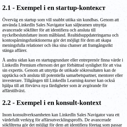
2.1 - Exempel i en startup-kontекст
Överväg en startup som vill snabbt utöka sin kundbas. Genom att
använda LinkedIn Sales Navigator kan säljteamen utnyttja
avancerade sökfilter för att identifiera och ansluta till
nyckelbeslutsfattare inom målbland. Realtidsuppdateringarna och
kontospårningsfunktionerna gör det möjligt för dem att skapa
meningsfulla relationer och öka sina chanser att framgångsrikt
stänga affärer.
Å andra sidan kan en startupgrundare eller entreprenör finna värde i
LinkedIn Premium eftersom det ger förbättrad synlighet för att visa
sin expertis. Genom att utnyttja de utökade sökresultaten kan de
upptäcka och ansluta till potentiella samarbetspartner, mentorer eller
investerare. Tillgången till LinkedIn Learning-kurser kan också
hjälpa till att förvärva nya färdigheter som är avgörande för
affärstillväxt.
2.2 - Exempel i en konsult-kontext
Inom konsultverksamheten kan LinkedIn Sales Navigator vara ett
värdefullt verktyg för affärsutvecklingsproffs. De avancerade
sökfiltrena gör det möjligt för dem att identifiera företag som passar