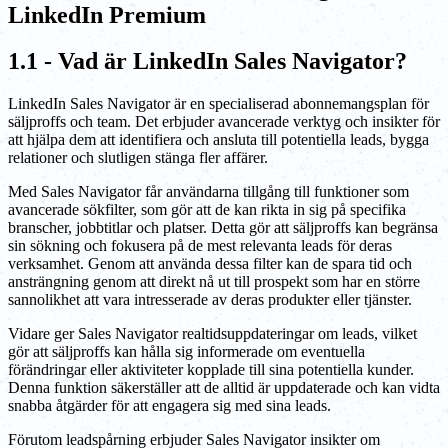
LinkedIn Premium
1.1 - Vad är LinkedIn Sales Navigator?
LinkedIn Sales Navigator är en specialiserad abonnemangsplan för
säljproffs och team. Det erbjuder avancerade verktyg och insikter för
att hjälpa dem att identifiera och ansluta till potentiella leads, bygga
relationer och slutligen stänga fler affärer.
Med Sales Navigator får användarna tillgång till funktioner som
avancerade sökfilter, som gör att de kan rikta in sig på specifika
branscher, jobbtitlar och platser. Detta gör att säljproffs kan begränsa
sin sökning och fokusera på de mest relevanta leads för deras
verksamhet. Genom att använda dessa filter kan de spara tid och
ansträngning genom att direkt nå ut till prospekt som har en större
sannolikhet att vara intresserade av deras produkter eller tjänster.
Vidare ger Sales Navigator realtidsuppdateringar om leads, vilket
gör att säljproffs kan hålla sig informerade om eventuella
förändringar eller aktiviteter kopplade till sina potentiella kunder.
Denna funktion säkerställer att de alltid är uppdaterade och kan vidta
snabba åtgärder för att engagera sig med sina leads.
Förutom leadspårning erbjuder Sales Navigator insikter om