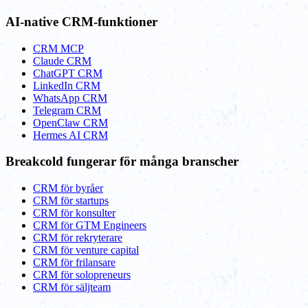
AI-native CRM-funktioner
CRM MCP
Claude CRM
ChatGPT CRM
LinkedIn CRM
WhatsApp CRM
Telegram CRM
OpenClaw CRM
Hermes AI CRM
Breakcold fungerar för många branscher
CRM för byråer
CRM för startups
CRM för konsulter
CRM för GTM Engineers
CRM för rekryterare
CRM för venture capital
CRM för frilansare
CRM för solopreneurs
CRM för säljteam