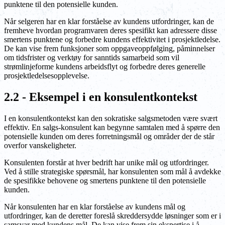
punktene til den potensielle kunden.
Når selgeren har en klar forståelse av kundens utfordringer, kan de
fremheve hvordan programvaren deres spesifikt kan adressere disse
smertens punktene og forbedre kundens effektivitet i prosjektledelse.
De kan vise frem funksjoner som oppgaveoppfølging, påminnelser
om tidsfrister og verktøy for sanntids samarbeid som vil
strømlinjeforme kundens arbeidsflyt og forbedre deres generelle
prosjektledelsesopplevelse.
2.2 - Eksempel i en konsulentkontekst
I en konsulentkontekst kan den sokratiske salgsmetoden være svært
effektiv. En salgs-konsulent kan begynne samtalen med å spørre den
potensielle kunden om deres forretningsmål og områder der de står
overfor vanskeligheter.
Konsulenten forstår at hver bedrift har unike mål og utfordringer.
Ved å stille strategiske spørsmål, har konsulenten som mål å avdekke
de spesifikke behovene og smertens punktene til den potensielle
kunden.
Når konsulenten har en klar forståelse av kundens mål og
utfordringer, kan de deretter foreslå skreddersydde løsninger som er i
samsvar med kundens mål. De kan vise frem sin ekspertise i å