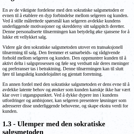
En av de viktigste fordelene med den sokratiske salgsmetoden er
evnen til å etablere en dyp forbindelse mellom selgeren og kunden.
Ved å stille målrettede spørsmål kan selgeren avdekke kundens
underliggende motivasjoner og skreddersy sitt salgspitch deretter.
Denne personaliserte tilnærmingen kan betydelig øke sjansene for å
lukke ett vellykket salg.
Videre går den sokratiske salgsmetoden utover en transaksjonell
tilnærming til salg. Den fremmer et samarbeids- og rådgivende
forhold mellom selgeren og kunden. Den oppmuntrer kunden til å
aktivt delta i salgsprosessen og føle seg verdsatt når deres meninger
og preferanser tas i betraktning. Denne tilnærmingen kan til slutt
føre til langsiktig kundelojalitet og gjentatt forretning.
En annen fordel med den sokratiske salgsmetoden er dens evne til å
avdekke latente behov og ønsker som kunden kanskje ikke har vært
klar over i utgangspunktet. Ved å dykke dypere inn i kundens
utfordringer og ambisjoner, kan selgeren presentere løsninger som
adresserer disse underliggende behovene, og skape ekstra verdi for
kunden.
1.3 - Ulemper med den sokratiske
salgsmetoden