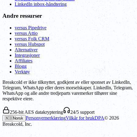
LinkedIn inbox-håndtering
Andre ressurser
versus Pipedrive
versus Attio
versus Folk CRM
versus Hubspot
Alternativer
Integrasjoner
Affiliates
Blogg
Verktøy
Breakcold er ikke tilknyttet, godkjent av eller sponset av LinkedIn,
Telegram, WhatsApp eller deres morselskaper. LinkedIn, Telegram,
WhatsApp og alle andre tredjeparts varemerker tilhører sine
respektive eiere.
256-bit AES datakryptering
24/5 support
Personvernerklæring
Vilkår for bruk
DPA
©
2026
🇳🇴
Norsk
Breakcold, Inc.