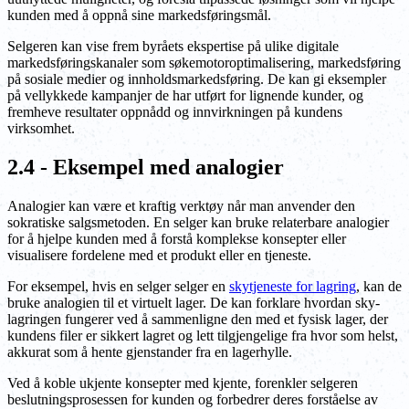
kunden med å oppnå sine markedsføringsmål.
Selgeren kan vise frem byråets ekspertise på ulike digitale
markedsføringskanaler som søkemotoroptimalisering, markedsføring
på sosiale medier og innholdsmarkedsføring. De kan gi eksempler
på vellykkede kampanjer de har utført for lignende kunder, og
fremheve resultater oppnådd og innvirkningen på kundens
virksomhet.
2.4 - Eksempel med analogier
Analogier kan være et kraftig verktøy når man anvender den
sokratiske salgsmetoden. En selger kan bruke relaterbare analogier
for å hjelpe kunden med å forstå komplekse konsepter eller
visualisere fordelene med et produkt eller en tjeneste.
For eksempel, hvis en selger selger en
skytjeneste for lagring
, kan de
bruke analogien til et virtuelt lager. De kan forklare hvordan sky-
lagringen fungerer ved å sammenligne den med et fysisk lager, der
kundens filer er sikkert lagret og lett tilgjengelige fra hvor som helst,
akkurat som å hente gjenstander fra en lagerhylle.
Ved å koble ukjente konsepter med kjente, forenkler selgeren
beslutningsprosessen for kunden og forbedrer deres forståelse av