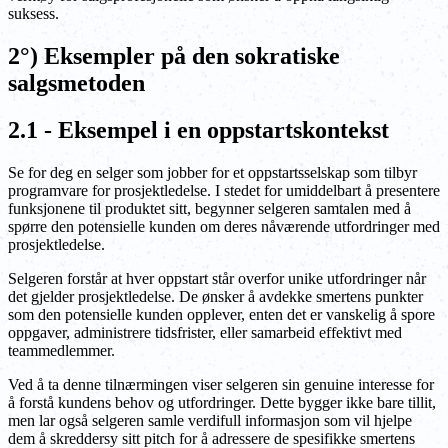
suksess.
2°) Eksempler på den sokratiske
salgsmetoden
2.1 - Eksempel i en oppstartskontekst
Se for deg en selger som jobber for et oppstartsselskap som tilbyr
programvare for prosjektledelse. I stedet for umiddelbart å presentere
funksjonene til produktet sitt, begynner selgeren samtalen med å
spørre den potensielle kunden om deres nåværende utfordringer med
prosjektledelse.
Selgeren forstår at hver oppstart står overfor unike utfordringer når
det gjelder prosjektledelse. De ønsker å avdekke smertens punkter
som den potensielle kunden opplever, enten det er vanskelig å spore
oppgaver, administrere tidsfrister, eller samarbeid effektivt med
teammedlemmer.
Ved å ta denne tilnærmingen viser selgeren sin genuine interesse for
å forstå kundens behov og utfordringer. Dette bygger ikke bare tillit,
men lar også selgeren samle verdifull informasjon som vil hjelpe
dem å skreddersy sitt pitch for å adressere de spesifikke smertens