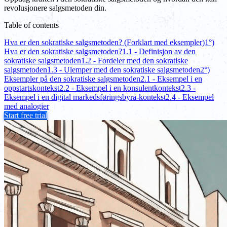
revolusjonere salgsmetoden din.
Table of contents
Hva er den sokratiske salgsmetoden? (Forklart med eksempler)
1°)
Hva er den sokratiske salgsmetoden?
1.1 - Definisjon av den
sokratiske salgsmetoden
1.2 - Fordeler med den sokratiske
salgsmetoden
1.3 - Ulemper med den sokratiske salgsmetoden
2°)
Eksempler på den sokratiske salgsmetoden
2.1 - Eksempel i en
oppstartskontekst
2.2 - Eksempel i en konsulentkontekst
2.3 -
Eksempel i en digital markedsføringsbyrå-kontekst
2.4 - Eksempel
med analogier
Start free trial