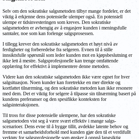
Selv om den sokratiske salgsmetoden tilbyr mange fordeler, er det
viktig å erkjenne dens potensielle ulemper også. En potensiell
ulempe er tidsinvesteringen som kreves. Den sokratiske
salgsmetoden er avhengig av å engasjere kunden i meningsfulle
samtaler, noe som kan forlenge salgsprosessen.
I tillegg krever den sokratiske salgsmetoden et høyt nivå av
ferdigheter og forberedelse fra selgeren. Evnen til å stille
innsiktsfulle spørsmål som leder kunden mot en kjøpsbeslutning er
ikke lett å mestre. Salgsprofesjonelle kan trenge omfattende
opplæring for effektivt å implementere denne metoden.
Videre kan den sokratiske salgsmetoden ikke være egnet for hver
salgsituasjon. Noen kunder kan foretrekke en mer direkte og
kortfattet tilnærming, og den sokratiske metoden kan ikke resonere
med dem. Det er viktig for selgere å tilpasse sin tilnærming basert på
kundens preferanser og den spesifikke konteksten for
salgsinteraksjonen.
Til tross for disse potensielle ulempene, har den sokratiske
salgsmetoden vist seg å være svært effektiv i mange salgs-
scenarioer. Dens evne til å bygge tillit, avdekke latente behov og
fremme et samarbeidsforhold med kunden gjør den til et verdifullt
verktøy for salgsprofesjonelle som ønsker å oppnå langsiktig