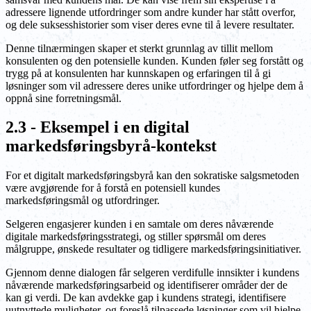
adressere lignende utfordringer som andre kunder har stått overfor,
og dele suksesshistorier som viser deres evne til å levere resultater.
Denne tilnærmingen skaper et sterkt grunnlag av tillit mellom
konsulenten og den potensielle kunden. Kunden føler seg forstått og
trygg på at konsulenten har kunnskapen og erfaringen til å gi
løsninger som vil adressere deres unike utfordringer og hjelpe dem å
oppnå sine forretningsmål.
2.3 - Eksempel i en digital
markedsføringsbyrå-kontekst
For et digitalt markedsføringsbyrå kan den sokratiske salgsmetoden
være avgjørende for å forstå en potensiell kundes
markedsføringsmål og utfordringer.
Selgeren engasjerer kunden i en samtale om deres nåværende
digitale markedsføringsstrategi, og stiller spørsmål om deres
målgruppe, ønskede resultater og tidligere markedsføringsinitiativer.
Gjennom denne dialogen får selgeren verdifulle innsikter i kundens
nåværende markedsføringsarbeid og identifiserer områder der de
kan gi verdi. De kan avdekke gap i kundens strategi, identifisere
uutnyttede muligheter, og foreslå tilpassede løsninger som vil hjelpe