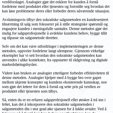
verdiforslaget. Analogier gjør det enklere for kunden å forstå
fordelene med produktet eller tjenesten og forestille seg hvordan det
kan løse problemene deres eller forbedre deres nåværende situasjon.
Avslutningsvis tilbyr den sokratiske salgsmetoden en kundesentrert
tilnærming til salg som fokuserer på å stille strategiske spørsmål og
engasjere kunden i meningsfulle samtaler. Denne metoden gjør det
mulig for salgsprofesjonelle å avdekke kundens behov, bygge tillit
og tilpasse sin salgsmetode deretter.
Selv om det kan være utfordringer i implementeringen av denne
metoden, oppveier fordelene langt ulempene. Gjennom virkelige
eksempler har vi sett hvordan den sokratiske salgsmetoden kan
anvendes i ulike kontekster, fra oppstarter til rådgivning og digitale
markedsføringsbyråer.
Videre kan bruken av analogier ytterligere forbedre effektiviteten til
denne metoden. Analogier hjelper med å bygge bro over gapet
mellom ukjente konsepter og kundens eksisterende kunnskap, noe
som gjør det lettere for dem å forstå og sette pris på verdien av
produktet eller tjenesten som tilbys.
Så, enten du er en erfaren salgsprofesjonell eller ønsker å trå inn i
feltet, kan det å inkorporere den sokratiske salgsmetoden i
salgsmetoden din i stor grad øke sjansen for å lukke avtaler. Ved å