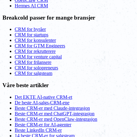
OpenClaw CRM
Hermes AI CRM
Breakcold passer for mange bransjer
CRM for byråer
CRM for startups
CRM for konsulenter
CRM for GTM Engineers
CRM for rekrutterere
CRM for venture capital
CRM for frilansere
CRM for solopreneurs
CRM for salgsteam
Våre beste artikler
Det EKTE AI-native CRM-et
De beste AI-salgs-CRM-ene
Beste CRM-er med Claude-integrasjon
Beste CRM-er med ChatGPT-integrasjon
Beste CRM-er med OpenClaw-integrasjon
Beste CRM-er for AI-agenter
Beste LinkedIn CRM-er
14 beste CRM-er for salgsteam