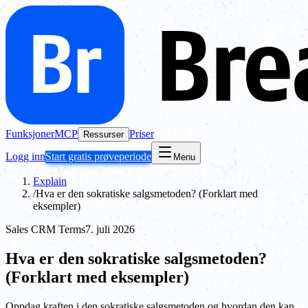
Funksjoner
MCP
Priser
Ressurser
Logg inn
Start gratis prøveperiode
Menu
Explain
/
Hva er den sokratiske salgsmetoden? (Forklart med
eksempler)
Sales CRM Terms
7. juli 2026
Hva er den sokratiske salgsmetoden?
(Forklart med eksempler)
Oppdag kraften i den sokratiske salgsmetoden og hvordan den kan