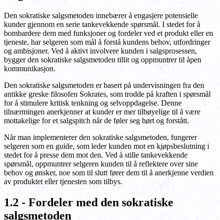
Den sokratiske salgsmetoden innebærer å engasjere potensielle
kunder gjennom en serie tankevekkende spørsmål. I stedet for å
bombardere dem med funksjoner og fordeler ved et produkt eller en
tjeneste, har selgeren som mål å forstå kundens behov, utfordringer
og ambisjoner. Ved å aktivt involvere kunden i salgsprosessen,
bygger den sokratiske salgsmetoden tillit og oppmuntrer til åpen
kommunikasjon.
Den sokratiske salgsmetoden er basert på undervisningen fra den
antikke greske filosofen Sokrates, som trodde på kraften i spørsmål
for å stimulere kritisk tenkning og selvoppdagelse. Denne
tilnærmingen anerkjenner at kunder er mer tilbøyelige til å være
mottakelige for et salgspitch når de føler seg hørt og forstått.
Når man implementerer den sokratiske salgsmetoden, fungerer
selgeren som en guide, som leder kunden mot en kjøpsbeslutning i
stedet for å presse dem mot den. Ved å stille tankevekkende
spørsmål, oppmuntrer selgeren kunden til å reflektere over sine
behov og ønsker, noe som til slutt fører dem til å anerkjenne verdien
av produktet eller tjenesten som tilbys.
1.2 - Fordeler med den sokratiske
salgsmetoden