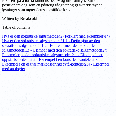
fokusere på å forstå kundens behov og utfordringer, kan du
posisjonere deg som en pålitelig rådgiver og gi skreddersydde
løsninger som møter deres spesifikke krav.
Written by
Breakcold
Table of contents
Hva er den sokratiske salgsmetoden? (Forklart med eksempler)
1°)
Hva er den sokratiske salgsmetoden?
1.1 - Definisjon av den
sokratiske salgsmetoden
1.2 - Fordeler med den sokratiske
salgsmetoden
1.3 - Ulemper med den sokratiske salgsmetoden
2°)
Eksempler på den sokratiske salgsmetoden
2.1 - Eksempel i en
oppstartskontekst
2.2 - Eksempel i en konsulentkontekst
2.3 -
Eksempel i en digital markedsføringsbyrå-kontekst
2.4 - Eksempel
med analogier