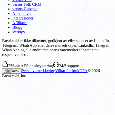
versus Folk CRM
versus Hubspot
Alternativer
Integrasjoner
Affiliates
Blogg
Verktøy
Breakcold er ikke tilknyttet, godkjent av eller sponset av LinkedIn,
Telegram, WhatsApp eller deres morselskaper. LinkedIn, Telegram,
WhatsApp og alle andre tredjeparts varemerker tilhører sine
respektive eiere.
256-bit AES datakryptering
24/5 support
Personvernerklæring
Vilkår for bruk
DPA
©
2026
🇳🇴
Norsk
Breakcold, Inc.