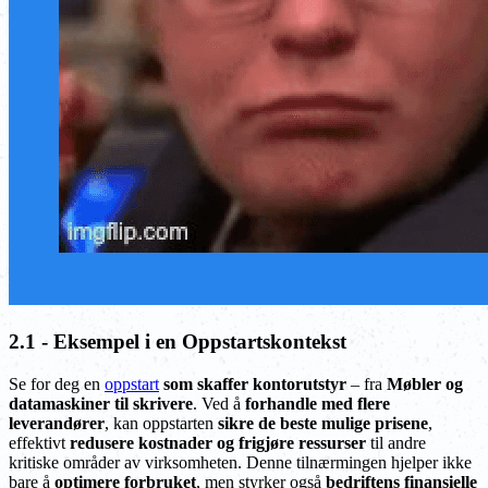
2.1 - Eksempel i en Oppstartskontekst
Se for deg en
oppstart
som skaffer kontorutstyr
– fra
Møbler og
datamaskiner til skrivere
. Ved å
forhandle med flere
leverandører
, kan oppstarten
sikre de beste mulige prisene
,
effektivt
redusere kostnader og frigjøre ressurser
til andre
kritiske områder av virksomheten. Denne tilnærmingen hjelper ikke
bare å
optimere forbruket
, men styrker også
bedriftens finansielle