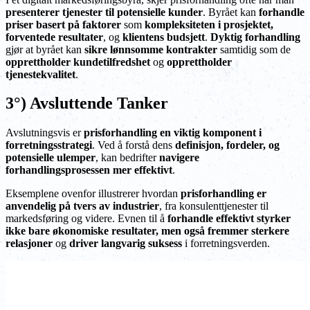
presenterer tjenester til potensielle kunder
. Byrået kan
forhandle
priser basert på faktorer
som
kompleksiteten i prosjektet,
forventede resultater
, og
klientens budsjett
.
Dyktig forhandling
gjør at byrået kan
sikre lønnsomme kontrakter
samtidig som de
opprettholder kundetilfredshet
og
opprettholder
tjenestekvalitet
.
3°) Avsluttende Tanker
Avslutningsvis er
prisforhandling en viktig komponent i
forretningsstrategi
. Ved å forstå dens
definisjon, fordeler, og
potensielle ulemper
, kan bedrifter
navigere
forhandlingsprosessen mer effektivt
.
Eksemplene ovenfor illustrerer hvordan
prisforhandling er
anvendelig på tvers av industrier
, fra konsulenttjenester til
markedsføring og videre. Evnen til å
forhandle effektivt styrker
ikke bare økonomiske resultater, men også fremmer sterkere
relasjoner
og
driver langvarig suksess
i forretningsverden.