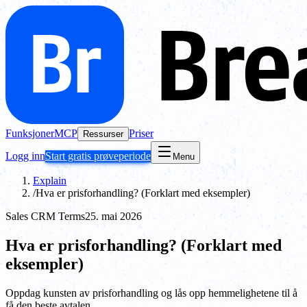
Funksjoner
MCP
Priser
Ressurser
Logg inn
Start gratis prøveperiode
Menu
Explain
/
Hva er prisforhandling? (Forklart med eksempler)
Sales CRM Terms
25. mai 2026
Hva er prisforhandling? (Forklart med
eksempler)
Oppdag kunsten av prisforhandling og lås opp hemmelighetene til å
få den beste avtalen.