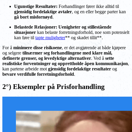
Ugunstige Resultater:
Forhandlinger fører ikke alltid til
gjensidig fordelaktige avtaler
, og en eller begge parter kan
gå bort misfornøyd
.
Belastede Relasjoner:
Uenigheter og stillestående
situasjoner
kan belaste forretningsforhold, noe som potensielt
kan føre til
tapte muligheter
** og skadet tillit**.
For å
minimere disse risikoene
, er det avgjørende at både kjøpere
og selgere
tilnærmer seg forhandlingene med klare mål,
definerte grenser, og levedyktige alternativer
. Ved å
sette
realistiske forventninger og opprettholde åpen kommunikasjon
,
kan partene arbeide mot
gjensidig fordelaktige resultater
og
bevare verdifulle forretningsforhold
.
2°) Eksempler på Prisforhandling