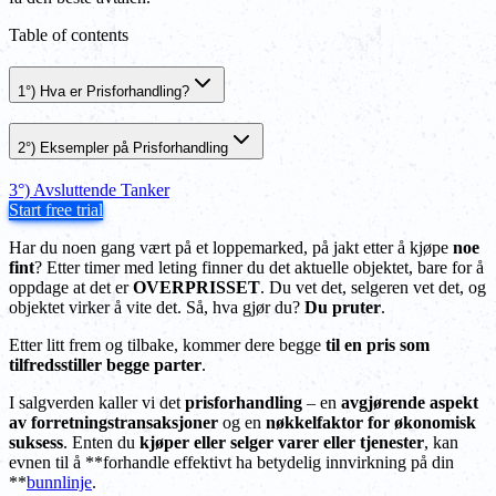
Table of contents
1°) Hva er Prisforhandling?
2°) Eksempler på Prisforhandling
3°) Avsluttende Tanker
Start free trial
Har du noen gang vært på et loppemarked, på jakt etter å kjøpe
noe
fint
? Etter timer med leting finner du det aktuelle objektet, bare for å
oppdage at det er
OVERPRISSET
. Du vet det, selgeren vet det, og
objektet virker å vite det. Så, hva gjør du?
Du pruter
.
Etter litt frem og tilbake, kommer dere begge
til en pris som
tilfredsstiller begge parter
.
I salgverden kaller vi det
prisforhandling
– en
avgjørende aspekt
av forretningstransaksjoner
og en
nøkkelfaktor for økonomisk
suksess
. Enten du
kjøper eller selger varer eller tjenester
, kan
evnen til å **forhandle effektivt ha betydelig innvirkning på din
**
bunnlinje
.