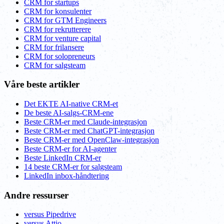
CRM for startups
CRM for konsulenter
CRM for GTM Engineers
CRM for rekrutterere
CRM for venture capital
CRM for frilansere
CRM for solopreneurs
CRM for salgsteam
Våre beste artikler
Det EKTE AI-native CRM-et
De beste AI-salgs-CRM-ene
Beste CRM-er med Claude-integrasjon
Beste CRM-er med ChatGPT-integrasjon
Beste CRM-er med OpenClaw-integrasjon
Beste CRM-er for AI-agenter
Beste LinkedIn CRM-er
14 beste CRM-er for salgsteam
LinkedIn inbox-håndtering
Andre ressurser
versus Pipedrive
versus Attio