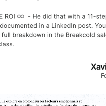
 Elle explore en profondeur les
facteurs émotionnels et
elles que des enquêtes, des entretiens et l'analyse de données, pour