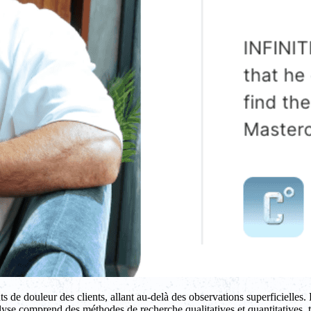
de douleur des clients, allant au-delà des observations superficielles.
lyse comprend des méthodes de recherche qualitatives et quantitatives, t