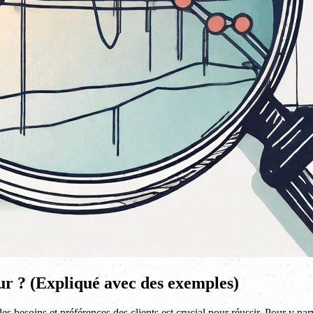
eur ? (Expliqué avec des exemples)
 besoins et préférences des clients est crucial pour réussir. Pour y parv