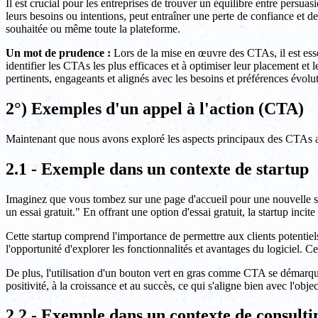
Il est crucial pour les entreprises de trouver un équilibre entre persuas
leurs besoins ou intentions, peut entraîner une perte de confiance et d
souhaitée ou même toute la plateforme.
Un mot de prudence :
Lors de la mise en œuvre des CTAs, il est essent
identifier les CTAs les plus efficaces et à optimiser leur placement et 
pertinents, engageants et alignés avec les besoins et préférences évoluti
2°) Exemples d'un appel à l'action (CTA)
Maintenant que nous avons exploré les aspects principaux des CTAs ai
2.1 - Exemple dans un contexte de startup
Imaginez que vous tombez sur une page d'accueil pour une nouvelle st
un essai gratuit." En offrant une option d'essai gratuit, la startup incit
Cette startup comprend l'importance de permettre aux clients potentiels 
l'opportunité d'explorer les fonctionnalités et avantages du logiciel. C
De plus, l'utilisation d'un bouton vert en gras comme CTA se démarque sur
positivité, à la croissance et au succès, ce qui s'aligne bien avec l'object
2.2 - Exemple dans un contexte de consulti