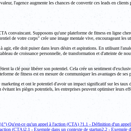
 valeur, l'agence augmente les chances de convertir ces leads en client
TA convaincant. Supposons qu'une plateforme de fitness en ligne cherch
el de votre corps" crée une image mentale vive, encourageant les utilis
 agir, elle doit puiser dans leurs désirs et aspirations. En utilisant l'a
 tableau de croissance personnelle, de transformation et d'atteinte de 
ent la clé pour libérer son potentiel. Cela crée un sentiment d'exclusivité
e plateforme de fitness est en mesure de communiquer les avantages de se
e marketing et ont le potentiel d'avoir un impact significatif sur les tau
n évitant les pièges potentiels, les entreprises peuvent optimiser leurs eff
)
1°) Qu'est-ce qu'un appel à l'action (CTA) ?
1.1 - Définition d'un appel
'action (CTA)
2.1 - Exemple dans un contexte de startup
2.2 - Exemple d