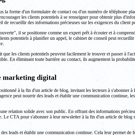
us la forme d'un formulaire de contact ou d'un numéro de téléphone pla
encourager les clients potentiels à se renseigner pour obtenir plus d'in
l de recueillir des informations précieuses sur les exigences du client po
verte", il se positionne comme un expert prêt à écouter et à comprendr
ts potentiels à planifier un appel, le cabinet de conseil peut recueillir de
ce.
que les clients potentiels peuvent facilement le trouver et passer à l'ac
ssible. En éliminant toute barrière au contact, ils augmentent la probabil
 marketing digital
tionné à la fin d'un article de blog, invitant les lecteurs à s'abonner à
'agence peut nourrir des leads et établir une communication continue, le
 relation solide avec son public. En offrant des informations précieuses 
. Le CTA pour s'abonner à leur newsletter à la fin d'un article de blog se
r des leads et établir une communication continue. Cela leur permet de