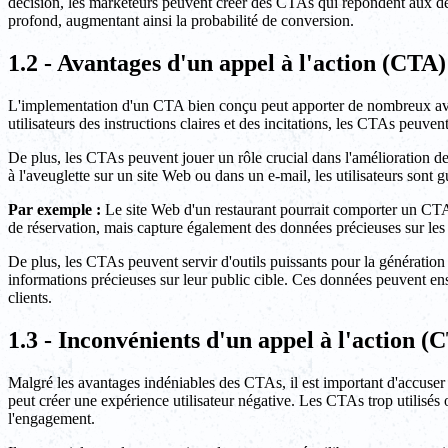
décision, les marketeurs peuvent créer des CTAs qui répondent aux dési
profond, augmentant ainsi la probabilité de conversion.
1.2 - Avantages d'un appel à l'action (CTA)
L'implementation d'un CTA bien conçu peut apporter de nombreux avan
utilisateurs des instructions claires et des incitations, les CTAs peuve
De plus, les CTAs peuvent jouer un rôle crucial dans l'amélioration de l
à l'aveuglette sur un site Web ou dans un e-mail, les utilisateurs sont 
Par exemple :
Le site Web d'un restaurant pourrait comporter un CTA 
de réservation, mais capture également des données précieuses sur les
De plus, les CTAs peuvent servir d'outils puissants pour la génératio
informations précieuses sur leur public cible. Ces données peuvent ensu
clients.
1.3 - Inconvénients d'un appel à l'action (
Malgré les avantages indéniables des CTAs, il est important d'accuser 
peut créer une expérience utilisateur négative. Les CTAs trop utilisés
l'engagement.