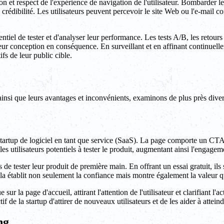
ion et respect de l'expérience de navigation de l'utilisateur. Bombarder le
e crédibilité. Les utilisateurs peuvent percevoir le site Web ou l'e-mai
iel de tester et d'analyser leur performance. Les tests A/B, les retours 
leur conception en conséquence. En surveillant et en affinant continuelle
fs de leur public cible.
nsi que leurs avantages et inconvénients, examinons de plus près diver
artup de logiciel en tant que service (SaaS). La page comporte un CTA 
e les utilisateurs potentiels à tester le produit, augmentant ainsi l'engage
de tester leur produit de première main. En offrant un essai gratuit, ils 
ela établit non seulement la confiance mais montre également la valeur que
 la page d'accueil, attirant l'attention de l'utilisateur et clarifiant l'a
if de la startup d'attirer de nouveaux utilisateurs et de les aider à atteind
ng