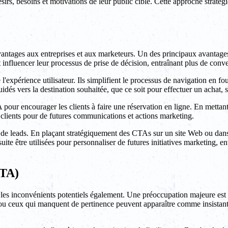
rs, besoins et motivations de leur public cible. Cette approche stratégi
tages aux entreprises et aux marketeurs. Un des principaux avantages 
nt influencer leur processus de prise de décision, entraînant plus de conv
'expérience utilisateur. Ils simplifient le processus de navigation en fo
guidés vers la destination souhaitée, que ce soit pour effectuer un achat, 
pour encourager les clients à faire une réservation en ligne. En mettan
 clients pour de futures communications et actions marketing.
n de leads. En plaçant stratégiquement des CTAs sur un site Web ou dan
ite être utilisées pour personnaliser de futures initiatives marketing, e
CTA)
les inconvénients potentiels également. Une préoccupation majeure est l
 ou ceux qui manquent de pertinence peuvent apparaître comme insistant 