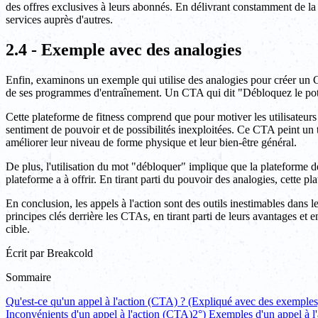
des offres exclusives à leurs abonnés. En délivrant constamment de la
services auprès d'autres.
2.4 - Exemple avec des analogies
Enfin, examinons un exemple qui utilise des analogies pour créer un C
de ses programmes d'entraînement. Un CTA qui dit "Débloquez le potenti
Cette plateforme de fitness comprend que pour motiver les utilisateurs à
sentiment de pouvoir et de possibilités inexploitées. Ce CTA peint un
améliorer leur niveau de forme physique et leur bien-être général.
De plus, l'utilisation du mot "débloquer" implique que la plateforme déti
plateforme a à offrir. En tirant parti du pouvoir des analogies, cett
En conclusion, les appels à l'action sont des outils inestimables dans l
principes clés derrière les CTAs, en tirant parti de leurs avantages et e
cible.
Écrit par
Breakcold
Sommaire
Qu'est-ce qu'un appel à l'action (CTA) ? (Expliqué avec des exemples
Inconvénients d'un appel à l'action (CTA)
2°) Exemples d'un appel à l