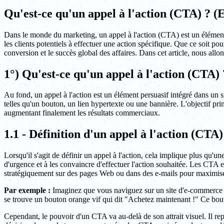
Qu'est-ce qu'un appel à l'action (CTA) ? (
Dans le monde du marketing, un appel à l'action (CTA) est un élément 
les clients potentiels à effectuer une action spécifique. Que ce soit po
conversion et le succès global des affaires. Dans cet article, nous allo
1°) Qu'est-ce qu'un appel à l'action (CTA) 
Au fond, un appel à l'action est un élément persuasif intégré dans un si
telles qu'un bouton, un lien hypertexte ou une bannière. L'objectif pri
augmentant finalement les résultats commerciaux.
1.1 - Définition d'un appel à l'action (CTA)
Lorsqu'il s'agit de définir un appel à l'action, cela implique plus qu'u
d'urgence et à les convaincre d'effectuer l'action souhaitée. Les CTA 
stratégiquement sur des pages Web ou dans des e-mails pour maximiser 
Par exemple :
Imaginez que vous naviguez sur un site d'e-commerce et 
se trouve un bouton orange vif qui dit "Achetez maintenant !" Ce bouton
Cependant, le pouvoir d'un CTA va au-delà de son attrait visuel. Il 