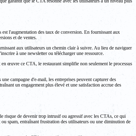
que garantit que le CTA résonne avec les utilisateurs à un niveau plus
est l'augmentation des taux de conversion. En fournissant aux
ersions et de ventes.
urnissant aux utilisateurs un chemin clair à suivre. Au lieu de naviguer
s'inscrire à une newsletter ou télécharger une ressource.
t en œuvre ce CTA, le restaurant simplifie non seulement le processus
s une campagne d'e-mail, les entreprises peuvent capturer des
ntraînant un engagement plus élevé et une satisfaction accrue des
e risque de devenir trop intrusif ou agressif avec les CTAs, ce qui
ou spam, entraînant frustration des utilisateurs ou une diminution de