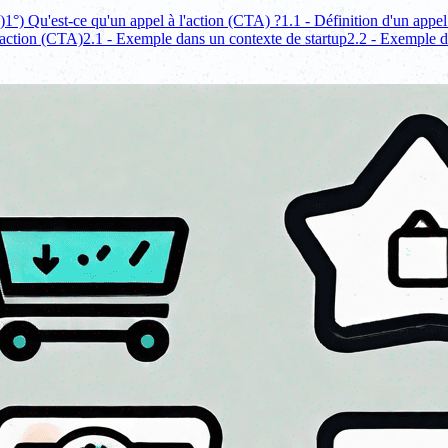
)
1°) Qu'est-ce qu'un appel à l'action (CTA) ?
1.1 - Définition d'un appel
'action (CTA)
2.1 - Exemple dans un contexte de startup
2.2 - Exemple d