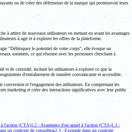
s payants ou de créer des défenseurs de la marque qui promouvoir leurs
e à attirer de nouveaux utilisateurs en mettant en avant les avantages
ateurs à agir et à explorer les offres de la plateforme.
nalogie "Débloquez le potentiel de votre corps", elle évoque un
nouveaux sommets, ce qui résonne avec les personnes cherchant à
 et de curiosité, incitant les utilisateurs à explorer ce que la
s programmes d'entraînement de manière convaincante et accessible.
x de conversion et l'engagement des utilisateurs. En comprenant les
orts marketing et créer des interactions significatives avec leur public
 à l'action (CTA)
1.2 - Avantages d'un appel à l'action (CTA)
1.3 -
ans un contexte de consulting
2.3 - Exemple dans un contexte