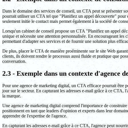
Dans le domaine des services de conseil, un CTA peut se présenter so
pourrait utiliser un CTA tel que "Planifiez un appel découverte" pour 
seulement initie le contact mais permet également à la société de consei
Lorsqu'un cabinet de conseil propose un CTA "Planifiez un appel décou
unique et nécessite une attention personnalisée. En encourageant les clien
permettant d'adapter ses services et de fournir une solution plus effica
De plus, placer le CTA de manière proéminente sur le site Web garantit 
clients, ils doivent rendre le processus aussi fluide et pratique que po
conversation.
2.3 - Exemple dans un contexte d'agence de
Pour une agence de marketing digital, un CTA efficace pourrait être posi
jour sur le secteur. En capturant les adresses e-mail grâce à ce CTA, l
la marque.
Une agence de marketing digital comprend l'importance de construire une
positionnent en tant que leaders d'opinion et experts dans leur domaine
apprendre de l'expertise de l'agence.
En capturant les adresses e-mail grâce à ce CTA, l'agence peut nourri