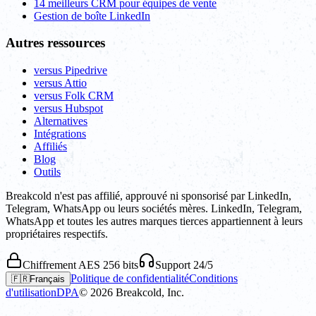
14 meilleurs CRM pour équipes de vente
Gestion de boîte LinkedIn
Autres ressources
versus Pipedrive
versus Attio
versus Folk CRM
versus Hubspot
Alternatives
Intégrations
Affiliés
Blog
Outils
Breakcold n'est pas affilié, approuvé ni sponsorisé par LinkedIn,
Telegram, WhatsApp ou leurs sociétés mères. LinkedIn, Telegram,
WhatsApp et toutes les autres marques tierces appartiennent à leurs
propriétaires respectifs.
Chiffrement AES 256 bits
Support 24/5
Politique de confidentialité
Conditions
🇫🇷
Français
d'utilisation
DPA
©
2026
Breakcold, Inc.