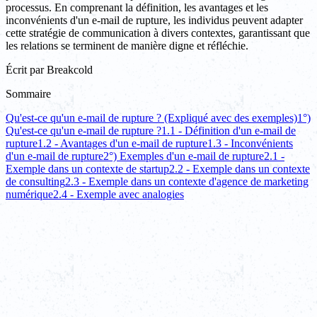
processus. En comprenant la définition, les avantages et les
inconvénients d'un e-mail de rupture, les individus peuvent adapter
cette stratégie de communication à divers contextes, garantissant que
les relations se terminent de manière digne et réfléchie.
Écrit par
Breakcold
Sommaire
Qu'est-ce qu'un e-mail de rupture ? (Expliqué avec des exemples)
1°)
Qu'est-ce qu'un e-mail de rupture ?
1.1 - Définition d'un e-mail de
rupture
1.2 - Avantages d'un e-mail de rupture
1.3 - Inconvénients
d'un e-mail de rupture
2°) Exemples d'un e-mail de rupture
2.1 -
Exemple dans un contexte de startup
2.2 - Exemple dans un contexte
de consulting
2.3 - Exemple dans un contexte d'agence de marketing
numérique
2.4 - Exemple avec analogies