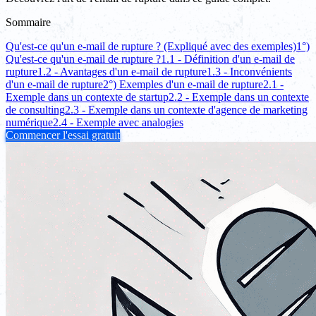
Sommaire
Qu'est-ce qu'un e-mail de rupture ? (Expliqué avec des exemples)
1°)
Qu'est-ce qu'un e-mail de rupture ?
1.1 - Définition d'un e-mail de
rupture
1.2 - Avantages d'un e-mail de rupture
1.3 - Inconvénients
d'un e-mail de rupture
2°) Exemples d'un e-mail de rupture
2.1 -
Exemple dans un contexte de startup
2.2 - Exemple dans un contexte
de consulting
2.3 - Exemple dans un contexte d'agence de marketing
numérique
2.4 - Exemple avec analogies
Commencer l'essai gratuit