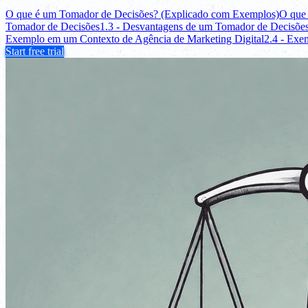
O que é um Tomador de Decisões? (Explicado com Exemplos)
O que
Tomador de Decisões
1.3 - Desvantagens de um Tomador de Decisõe
Exemplo em um Contexto de Agência de Marketing Digital
2.4 - Exe
Start free trial