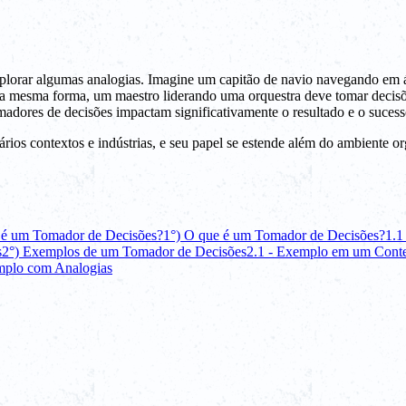
xplorar algumas analogias. Imagine um capitão de navio navegando em 
 Da mesma forma, um maestro liderando uma orquestra deve tomar decis
adores de decisões impactam significativamente o resultado e o suce
os contextos e indústrias, e seu papel se estende além do ambiente org
 é um Tomador de Decisões?
1°) O que é um Tomador de Decisões?
1.1
s
2°) Exemplos de um Tomador de Decisões
2.1 - Exemplo em um Conte
mplo com Analogias