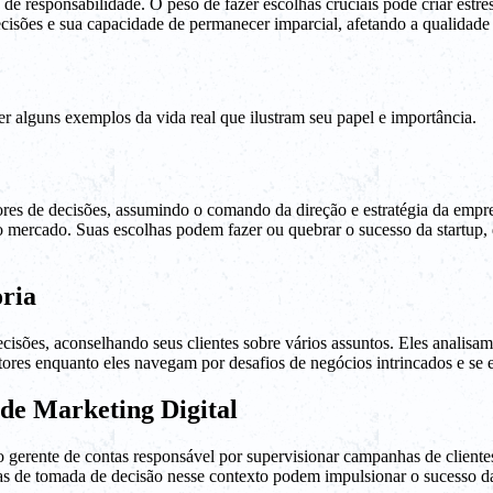
e responsabilidade. O peso de fazer escolhas cruciais pode criar estre
ecisões e sua capacidade de permanecer imparcial, afetando a qualidade
 alguns exemplos da vida real que ilustram seu papel e importância.
 de decisões, assumindo o comando da direção e estratégia da empresa
o mercado. Suas escolhas podem fazer ou quebrar o sucesso da startup, 
ria
ecisões, aconselhando seus clientes sobre vários assuntos. Eles analis
ores enquanto eles navegam por desafios de negócios intrincados e se e
de Marketing Digital
 gerente de contas responsável por supervisionar campanhas de cliente
vas de tomada de decisão nesse contexto podem impulsionar o sucesso da