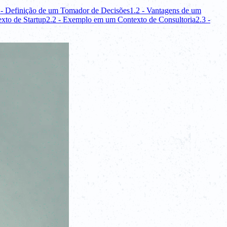
 - Definição de um Tomador de Decisões
1.2 - Vantagens de um
xto de Startup
2.2 - Exemplo em um Contexto de Consultoria
2.3 -