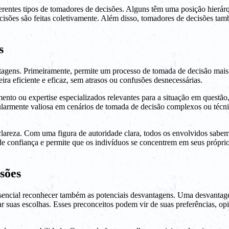
ferentes tipos de tomadores de decisões. Alguns têm uma posição hierá
isões são feitas coletivamente. Além disso, tomadores de decisões ta
s
agens. Primeiramente, permite um processo de tomada de decisão mais 
ira eficiente e eficaz, sem atrasos ou confusões desnecessárias.
to ou expertise especializados relevantes para a situação em questão
ularmente valiosa em cenários de tomada de decisão complexos ou técni
areza. Com uma figura de autoridade clara, todos os envolvidos sabem 
e confiança e permite que os indivíduos se concentrem em seus próprio
sões
sencial reconhecer também as potenciais desvantagens. Uma desvantag
ar suas escolhas. Esses preconceitos podem vir de suas preferências, o