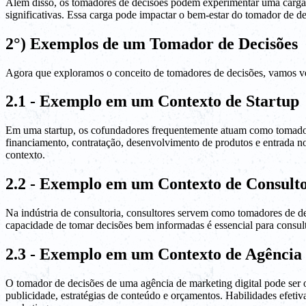
Além disso, os tomadores de decisões podem experimentar uma carga d
significativas. Essa carga pode impactar o bem-estar do tomador de d
2°) Exemplos de um Tomador de Decisões
Agora que exploramos o conceito de tomadores de decisões, vamos ver
2.1 - Exemplo em um Contexto de Startup
Em uma startup, os cofundadores frequentemente atuam como tomadores
financiamento, contratação, desenvolvimento de produtos e entrada n
contexto.
2.2 - Exemplo em um Contexto de Consulto
Na indústria de consultoria, consultores servem como tomadores de d
capacidade de tomar decisões bem informadas é essencial para consult
2.3 - Exemplo em um Contexto de Agência 
O tomador de decisões de uma agência de marketing digital pode ser o
publicidade, estratégias de conteúdo e orçamentos. Habilidades efeti