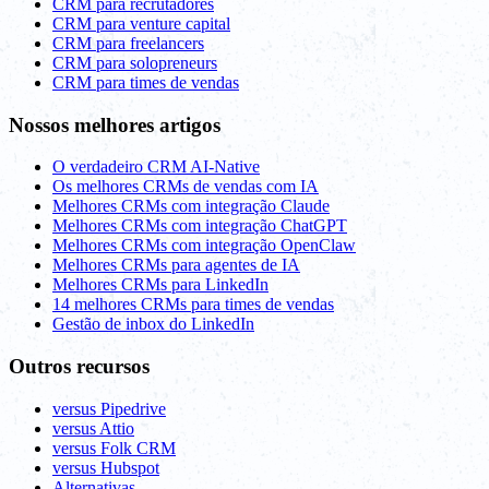
CRM para recrutadores
CRM para venture capital
CRM para freelancers
CRM para solopreneurs
CRM para times de vendas
Nossos melhores artigos
O verdadeiro CRM AI-Native
Os melhores CRMs de vendas com IA
Melhores CRMs com integração Claude
Melhores CRMs com integração ChatGPT
Melhores CRMs com integração OpenClaw
Melhores CRMs para agentes de IA
Melhores CRMs para LinkedIn
14 melhores CRMs para times de vendas
Gestão de inbox do LinkedIn
Outros recursos
versus Pipedrive
versus Attio
versus Folk CRM
versus Hubspot
Alternativas