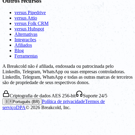
Outros recursos
versus Pipedrive
versus Attio
versus Folk CRM
versus Hubspot
Alternativas
Integrações
Afiliados
Blog
Ferramentas
A Breakcold não é afiliada, endossada ou patrocinada pelo
LinkedIn, Telegram, WhatsApp ou suas empresas controladoras.
LinkedIn, Telegram, WhatsApp e todas as outras marcas de terceiros
são de propriedade de seus respectivos donos.
Criptografia de dados AES 256-bit
Suporte 24/5
Política de privacidade
Termos de
🇧🇷
Português (BR)
serviço
DPA
©
2026
Breakcold, Inc.