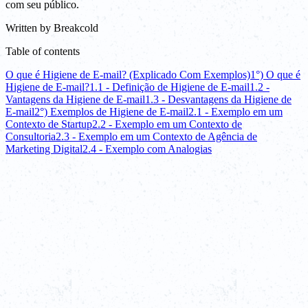
com seu público.
Written by
Breakcold
Table of contents
O que é Higiene de E-mail? (Explicado Com Exemplos)
1°) O que é
Higiene de E-mail?
1.1 - Definição de Higiene de E-mail
1.2 -
Vantagens da Higiene de E-mail
1.3 - Desvantagens da Higiene de
E-mail
2°) Exemplos de Higiene de E-mail
2.1 - Exemplo em um
Contexto de Startup
2.2 - Exemplo em um Contexto de
Consultoria
2.3 - Exemplo em um Contexto de Agência de
Marketing Digital
2.4 - Exemplo com Analogias