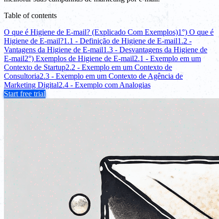
Table of contents
O que é Higiene de E-mail? (Explicado Com Exemplos)
1°) O que é
Higiene de E-mail?
1.1 - Definição de Higiene de E-mail
1.2 -
Vantagens da Higiene de E-mail
1.3 - Desvantagens da Higiene de
E-mail
2°) Exemplos de Higiene de E-mail
2.1 - Exemplo em um
Contexto de Startup
2.2 - Exemplo em um Contexto de
Consultoria
2.3 - Exemplo em um Contexto de Agência de
Marketing Digital
2.4 - Exemplo com Analogias
Start free trial