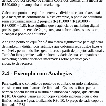
de R$7.000 por projeto. A agência cobra dos clientes uma média de
R$20.000 por campanha de marketing.
Calcular o ponto de equilíbrio envolve dividir os custos fixos totais
pela margem de contribuição. Neste exemplo, o ponto de equilíbrio
seria aproximadamente 2 projetos (R$15.000 / (R$20.000 -
R$7.000) = 1.8). Isso significa que a agência de marketing digital
precisa garantir cerca de 2 projetos para cobrir todos os custos e
alcançar o ponto de equilíbrio.
Atingir o ponto de equilíbrio é um marco significativo para agências
de marketing digital, pois significa que cobriram seus custos fixos e
variáveis, permitindo-lhes gerar lucros a partir de projetos adicionais.
Também lhes permite avaliar a lucratividade de suas campanhas de
marketing e tomar decisões informadas sobre precificação e
alocação de recursos.
2.4 - Exemplo com Analogias
Para explicar o conceito de ponto de equilíbrio usando analogias,
consideremos uma barraca de limonada. Os custos fixos para a
barraca podem incluir a mistura de limonada e copos, que custam
R$10. Os custos variáveis por copo vendido incluem o custo dos
limões, açúcar e água, totalizando R$0,50. O preço de cada copo de
limonada é R$1.