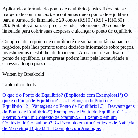
Aplicando a fórmula do ponto de equilíbrio (custos fixos totais /
margem de contribuição), encontramos que o ponto de equilíbrio
para a barraca de limonada é 20 copos (R$10 / (R$1 - R$0,50) =
20). Portanto, a barraca precisa vender pelo menos 20 copos de
limonada para cobrir suas despesas e alcançar o ponto de equilíbrio.
Compreender o ponto de equilíbrio é de suma importância para os
negócios, pois lhes permite tomar decisões informadas sobre preços,
investimentos e estabilidade financeira. Ao calcular e analisar o
ponto de equilíbrio, as empresas podem lutar pela lucratividade e
sucesso a longo prazo.
Written by
Breakcold
Table of contents
O que é o Ponto de Equilíbrio? (Explicado com Exemplos)
1°) O
que é o Ponto de Equilíbrio?
1.1 - Definição do Ponto de
Equilíbrio
1.2 - Vantagens do Ponto de Equilíbrio
1.3 - Desvantagens
do Ponto de Equilíbrio
2°) Exemplos de Ponto de Equilíbrio
2.1 -
Exemplo em um Contexto de Startup
2.2 - Exemplo em um
Contexto de Consultoria
2.3 - Exemplo em um Contexto de Agência
de Marketing Digital
2.4 - Exemplo com Analogias