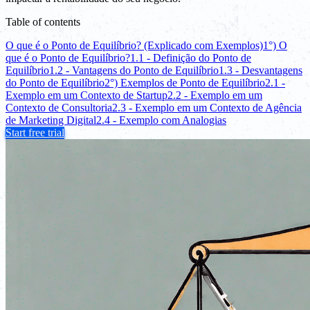
Table of contents
O que é o Ponto de Equilíbrio? (Explicado com Exemplos)
1°) O
que é o Ponto de Equilíbrio?
1.1 - Definição do Ponto de
Equilíbrio
1.2 - Vantagens do Ponto de Equilíbrio
1.3 - Desvantagens
do Ponto de Equilíbrio
2°) Exemplos de Ponto de Equilíbrio
2.1 -
Exemplo em um Contexto de Startup
2.2 - Exemplo em um
Contexto de Consultoria
2.3 - Exemplo em um Contexto de Agência
de Marketing Digital
2.4 - Exemplo com Analogias
Start free trial