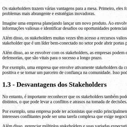
Os stakeholders trazem várias vantagens para a mesa. Primeiro, eles 
problemas mais abrangente e estratégias inovadoras.
Imagine uma empresa planejando lançar um novo produto. Ao envolver 
informações valiosas e identificar desafios ou oportunidades potencia
Além disso, os stakeholders muitas vezes têm acesso a recursos valio
stakeholder que é um líder bem-conectado no setor pode abrir portas 
Além disso, ao se envolver com os stakeholders, as empresas podem e
defensorias, que são vitais para o sucesso a longo prazo.
Por exemplo, uma empresa que envolve ativamente stakeholders da com
positiva e se tornar um parceiro de confiança na comunidade. Isso po
1.3 - Desvantagens dos Stakeholders
No entanto, é importante reconhecer que os stakeholders também podem
distintos, o que pode levar a conflitos e atrasos na tomada de decisões
Por exemplo, uma empresa pode ter acionistas que estão principalment
interesses conflitantes pode ser uma tarefa complexa que exige nego
Além disso, gerenciar múltiplos stakeholders e suas variadas expecta