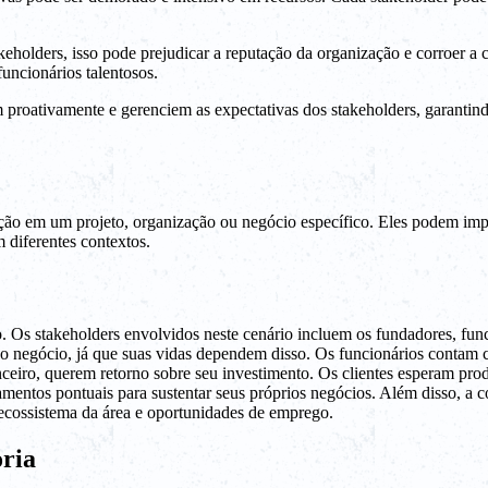
akeholders, isso pode prejudicar a reputação da organização e corroer a
funcionários talentosos.
uem proativamente e gerenciem as expectativas dos stakeholders, garant
ção em um projeto, organização ou negócio específico. Eles podem impac
diferentes contextos.
s stakeholders envolvidos neste cenário incluem os fundadores, funcio
 do negócio, já que suas vidas dependem disso. Os funcionários conta
anceiro, querem retorno sobre seu investimento. Os clientes esperam pr
mentos pontuais para sustentar seus próprios negócios. Além disso, a 
 ecossistema da área e oportunidades de emprego.
ria