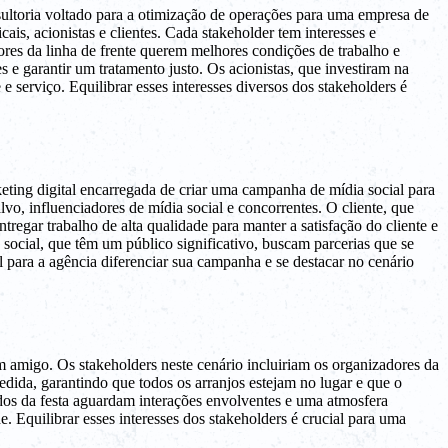
ultoria voltado para a otimização de operações para uma empresa de
ais, acionistas e clientes. Cada stakeholder tem interesses e
ores da linha de frente querem melhores condições de trabalho e
s e garantir um tratamento justo. Os acionistas, que investiram na
serviço. Equilibrar esses interesses diversos dos stakeholders é
ting digital encarregada de criar uma campanha de mídia social para
o, influenciadores de mídia social e concorrentes. O cliente, que
regar trabalho de alta qualidade para manter a satisfação do cliente e
social, que têm um público significativo, buscam parcerias que se
l para a agência diferenciar sua campanha e se destacar no cenário
um amigo. Os stakeholders neste cenário incluiriam os organizadores da
dida, garantindo que todos os arranjos estejam no lugar e que o
os da festa aguardam interações envolventes e uma atmosfera
. Equilibrar esses interesses dos stakeholders é crucial para uma