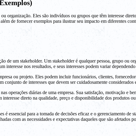
 Exemplos)
 organização. Eles são indivíduos ou grupos que têm interesse direto 
 além de fornecer exemplos para ilustrar seu impacto em diferentes cont
ão de um stakeholder. Um stakeholder é qualquer pessoa, grupo ou orga
um interesse nos resultados, e seus interesses podem variar dependend
sa ou projeto. Eles podem incluir funcionários, clientes, fornecedore
um conjunto de interesses que devem ser cuidadosamente considerados 
 nas operações diárias de uma empresa. Sua satisfação, motivação e bem
m interesse direto na qualidade, preço e disponibilidade dos produtos o
es é essencial para a tomada de decisões eficaz e o gerenciamento de s
nhadas com as necessidades e expectativas daqueles que são afetados por