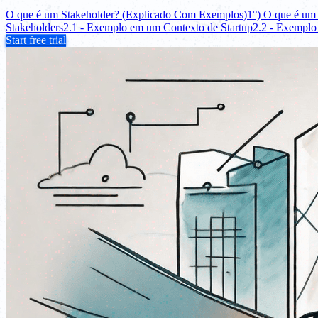
O que é um Stakeholder? (Explicado Com Exemplos)
1°) O que é um
Stakeholders
2.1 - Exemplo em um Contexto de Startup
2.2 - Exemplo
Start free trial