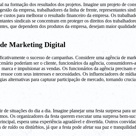
 na formação dos resultados dos projetos. Imagine um projeto de cons
stão da empresa, trabalhadores da linha de frente, representantes sindic
e custos para melhorar o resultado financeiro da empresa. Os trabalhad
ntantes sindicais se concentram em proteger os direitos dos trabalhadore
ntes, que dependem dos produtos da empresa, desejam maior qualidade e 
de Marketing Digital
ficativamente o sucesso de campanhas. Considere uma agência de marke
nário poderiam ser o cliente, funcionários da agência, consumidores-alv
marca e impulsionar as vendas. Os funcionários da agência precisam ent
ssoe com seus interesses e necessidades. Os influenciadores de mídia 
ias alternativas para capturar participação de mercado, tornando crucia
ir de situações do dia a dia. Imagine planejar uma festa surpresa para 
imos. Os organizadores da festa querem executar uma surpresa bem-suce
cipal, espera uma experiência agradável e divertida. Outros convidad
 ruído ou distúrbios, já que a festa pode afetar sua paz e tranquilidade