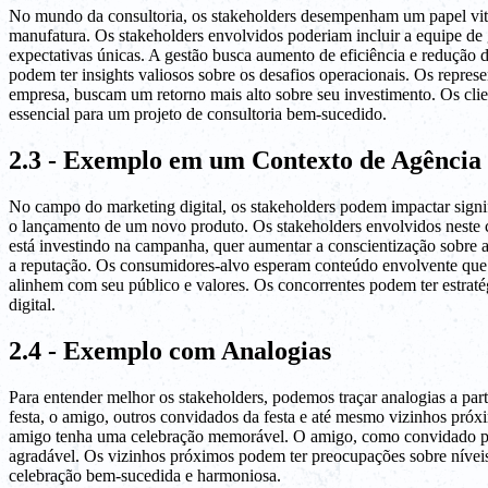
No mundo da consultoria, os stakeholders desempenham um papel vital
manufatura. Os stakeholders envolvidos poderiam incluir a equipe de ge
expectativas únicas. A gestão busca aumento de eficiência e redução d
podem ter insights valiosos sobre os desafios operacionais. Os represe
empresa, buscam um retorno mais alto sobre seu investimento. Os clie
essencial para um projeto de consultoria bem-sucedido.
2.3 - Exemplo em um Contexto de Agência 
No campo do marketing digital, os stakeholders podem impactar signi
o lançamento de um novo produto. Os stakeholders envolvidos neste ce
está investindo na campanha, quer aumentar a conscientização sobre a 
a reputação. Os consumidores-alvo esperam conteúdo envolvente que re
alinhem com seu público e valores. Os concorrentes podem ter estratég
digital.
2.4 - Exemplo com Analogias
Para entender melhor os stakeholders, podemos traçar analogias a part
festa, o amigo, outros convidados da festa e até mesmo vizinhos próx
amigo tenha uma celebração memorável. O amigo, como convidado prin
agradável. Os vizinhos próximos podem ter preocupações sobre níveis de
celebração bem-sucedida e harmoniosa.