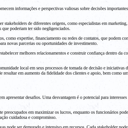
fornecem informações e perspectivas valiosas sobre decisões importante
stakeholders de diferentes origens, como especialistas em marketing, d
is que poderiam ter sido negligenciados.
sos, como expertise, financiamento ou redes de contatos, que podem co
para novas parcerias ou oportunidades de investimento.
stabelecer melhores relacionamentos e construir confiança dentro da c
unidade local em seus processos de tomada de decisão e iniciativas de
de resultar em aumento da fidelidade dos clientes e apoio, bem como u
 apresentar desafios. Uma desvantagem é o potencial para interesses co
.
e preocupados em maximizar os lucros, enquanto os funcionários podem p
ciação cuidadosa e compromisso.
tivas pode ser demorado e intensivo em recursos. Cada stakeholder pode