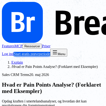
Features
MCP
Priser
Ressourcer
Log ind
Start gratis prøveperiode
Menu
Explain
/
Hvad er Pain Points Analyse? (Forklaret med Eksempler)
Sales CRM Terms
20. maj 2026
Hvad er Pain Points Analyse? (Forklaret
med Eksempler)
Opdag kraften i smertelandsanalyser, og hvordan det kan
revolutionere din forretningsstrategi.