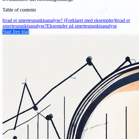
Table of contents
hvad er smertespunktsanalyse? (Forklaret med eksempler)
hvad er
smertespunktsanalyse?
Eksempler på smertespunktsanalyse
Start free trial