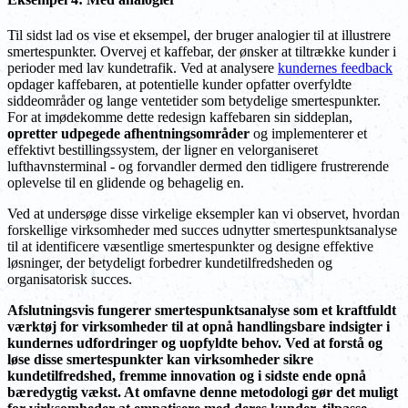
Til sidst lad os vise et eksempel, der bruger analogier til at illustrere
smertespunkter. Overvej et kaffebar, der ønsker at tiltrække kunder i
perioder med lav kundetrafik. Ved at analysere
kundernes feedback
opdager kaffebaren, at potentielle kunder opfatter overfyldte
siddeområder og lange ventetider som betydelige smertespunkter.
For at imødekomme dette redesign kaffebaren sin siddeplan,
opretter udpegede afhentningsområder
og implementerer et
effektivt bestillingssystem, der ligner en velorganiseret
lufthavnsterminal - og forvandler dermed den tidligere frustrerende
oplevelse til en glidende og behagelig en.
Ved at undersøge disse virkelige eksempler kan vi observet, hvordan
forskellige virksomheder med succes udnytter smertespunktsanalyse
til at identificere væsentlige smertespunkter og designe effektive
løsninger, der betydeligt forbedrer kundetilfredsheden og
organisatorisk succes.
Afslutningsvis fungerer smertespunktsanalyse som et kraftfuldt
værktøj for virksomheder til at opnå handlingsbare indsigter i
kundernes udfordringer og uopfyldte behov. Ved at forstå og
løse disse smertespunkter kan virksomheder sikre
kundetilfredshed, fremme innovation og i sidste ende opnå
bæredygtig vækst. At omfavne denne metodologi gør det muligt