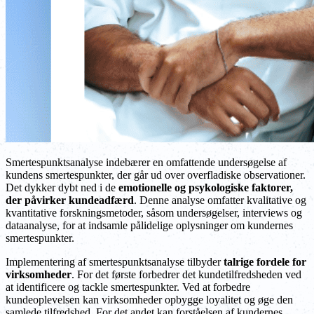
Smertespunktsanalyse indebærer en omfattende undersøgelse af
kundens smertespunkter, der går ud over overfladiske observationer.
Det dykker dybt ned i de
emotionelle og psykologiske faktorer,
der påvirker kundeadfærd
. Denne analyse omfatter kvalitative og
kvantitative forskningsmetoder, såsom undersøgelser, interviews og
dataanalyse, for at indsamle pålidelige oplysninger om kundernes
smertespunkter.
Implementering af smertespunktsanalyse tilbyder
talrige fordele for
virksomheder
. For det første forbedrer det kundetilfredsheden ved
at identificere og tackle smertespunkter. Ved at forbedre
kundeoplevelsen kan virksomheder opbygge loyalitet og øge den
samlede tilfredshed. For det andet kan forståelsen af kundernes