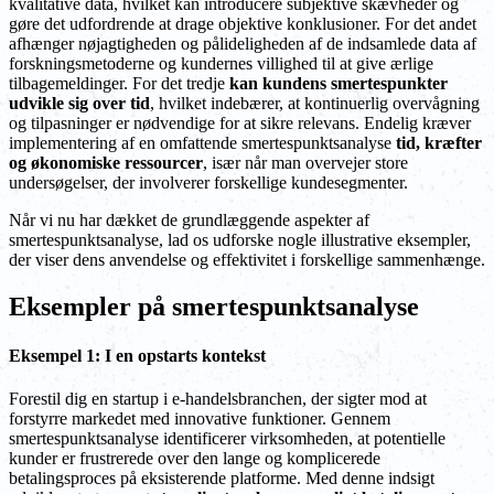
kvalitative data, hvilket kan introducere subjektive skævheder og
gøre det udfordrende at drage objektive konklusioner. For det andet
afhænger nøjagtigheden og pålideligheden af de indsamlede data af
forskningsmetoderne og kundernes villighed til at give ærlige
tilbagemeldinger. For det tredje
kan kundens smertespunkter
udvikle sig over tid
, hvilket indebærer, at kontinuerlig overvågning
og tilpasninger er nødvendige for at sikre relevans. Endelig kræver
implementering af en omfattende smertespunktsanalyse
tid, kræfter
og økonomiske ressourcer
, især når man overvejer store
undersøgelser, der involverer forskellige kundesegmenter.
Når vi nu har dækket de grundlæggende aspekter af
smertespunktsanalyse, lad os udforske nogle illustrative eksempler,
der viser dens anvendelse og effektivitet i forskellige sammenhænge.
Eksempler på smertespunktsanalyse
Eksempel 1: I en opstarts kontekst
Forestil dig en startup i e-handelsbranchen, der sigter mod at
forstyrre markedet med innovative funktioner. Gennem
smertespunktsanalyse identificerer virksomheden, at potentielle
kunder er frustrerede over den lange og komplicerede
betalingsproces på eksisterende platforme. Med denne indsigt