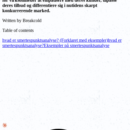
for virksomheder at empatisere med deres kunder, tilpasse
deres tilbud og differentiere sig i nutidens skarpt
konkurrerende marked.
Written by
Breakcold
Table of contents
hvad er smertespunktsanalyse? (Forklaret med eksempler)
hvad er
smertespunktsanalyse?
Eksempler på smertespunktsanalyse