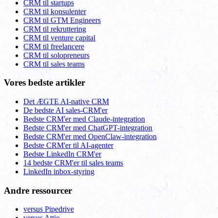
CRM til startups
CRM til konsulenter
CRM til GTM Engineers
CRM til rekruttering
CRM til venture capital
CRM til freelancere
CRM til solopreneurs
CRM til sales teams
Vores bedste artikler
Det ÆGTE AI-native CRM
De bedste AI sales-CRM'er
Bedste CRM'er med Claude-integration
Bedste CRM'er med ChatGPT-integration
Bedste CRM'er med OpenClaw-integration
Bedste CRM'er til AI-agenter
Bedste LinkedIn CRM'er
14 bedste CRM'er til sales teams
LinkedIn inbox-styring
Andre ressourcer
versus Pipedrive
versus Attio