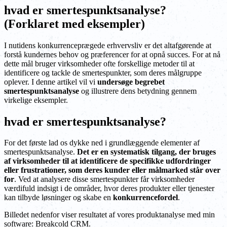
hvad er smertespunktsanalyse?
(Forklaret med eksempler)
I nutidens konkurrenceprægede erhvervsliv er det altafgørende at
forstå kundernes behov og præferencer for at opnå succes. For at nå
dette mål bruger virksomheder ofte forskellige metoder til at
identificere og tackle de smertespunkter, som deres målgruppe
oplever. I denne artikel vil vi
undersøge begrebet
smertespunktsanalyse
og illustrere dens betydning gennem
virkelige eksempler.
hvad er smertespunktsanalyse?
For det første lad os dykke ned i grundlæggende elementer af
smertespunktsanalyse.
Det er en systematisk tilgang, der bruges
af virksomheder til at identificere de specifikke udfordringer
eller frustrationer, som deres kunder eller målmarked står over
for
. Ved at analysere disse smertespunkter får virksomheder
værdifuld indsigt i de områder, hvor deres produkter eller tjenester
kan tilbyde løsninger og skabe en
konkurrencefordel
.
Billedet nedenfor viser resultatet af vores produktanalyse med min
software: Breakcold CRM.