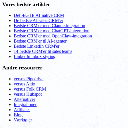
Vores bedste artikler
Det ÆGTE AI-native CRM
De bedste AI sales-CRM'er
Bedste CRM'er med Claude-integration
Bedste CRM'er med ChatGPT-integration
Bedste CRM'er med OpenClaw-integration
Bedste CRM'er til AI-agenter
Bedste LinkedIn CRM'er
14 bedste CRM'er til sales teams
LinkedIn inbox-styring
Andre ressourcer
versus Pipedrive
versus Attio
versus Folk CRM
versus Hubspot
Alternativer
Integrationer
Affiliates
Blog
Værktøjer