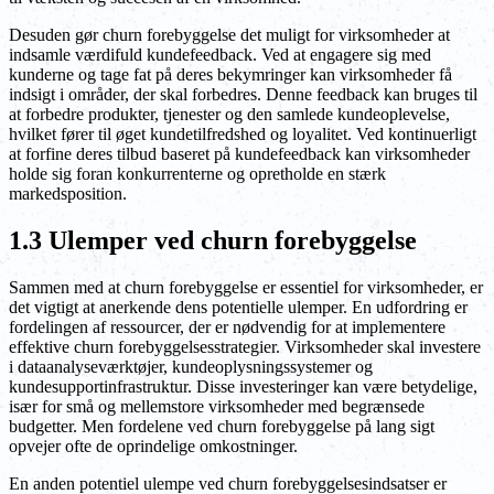
Desuden gør churn forebyggelse det muligt for virksomheder at
indsamle værdifuld kundefeedback. Ved at engagere sig med
kunderne og tage fat på deres bekymringer kan virksomheder få
indsigt i områder, der skal forbedres. Denne feedback kan bruges til
at forbedre produkter, tjenester og den samlede kundeoplevelse,
hvilket fører til øget kundetilfredshed og loyalitet. Ved kontinuerligt
at forfine deres tilbud baseret på kundefeedback kan virksomheder
holde sig foran konkurrenterne og opretholde en stærk
markedsposition.
1.3 Ulemper ved churn forebyggelse
Sammen med at churn forebyggelse er essentiel for virksomheder, er
det vigtigt at anerkende dens potentielle ulemper. En udfordring er
fordelingen af ressourcer, der er nødvendig for at implementere
effektive churn forebyggelsesstrategier. Virksomheder skal investere
i dataanalyseværktøjer, kundeoplysningssystemer og
kundesupportinfrastruktur. Disse investeringer kan være betydelige,
især for små og mellemstore virksomheder med begrænsede
budgetter. Men fordelene ved churn forebyggelse på lang sigt
opvejer ofte de oprindelige omkostninger.
En anden potentiel ulempe ved churn forebyggelsesindsatser er