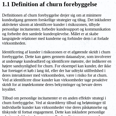
1.1 Definition af churn forebyggelse
Definitionen af churn forebyggelse drejer sig om at minimere
kundeafgang gennem forskellige strategier og tiltag. Det inkluderer
aktiviteter såsom at identificere kunder i risikozonen, tilbyde
personlige incitamenter, forbedre kundesupport og kommunikation
og forbedre den samlede kundeoplevelse. Målet er at skabe
langsigtede relationer med kunderne og forhindre dem i at forlade
virksomheden.
Identificering af kunder i risikozonen er et afgørende skridt i churn
forebyggelse. Dette kan gøres gennem dataanalyse, som involverer
at undersøge kundeadfærd og identificere mønstre, der indikerer en
højere sandsynlighed for churn. For eksempel kan kunder, der ikke
har foretaget et køb i lang tid, eller der har udtrykt utilfredshed i
deres interaktioner med virksomheden, være i risiko for at churn.
Ved at identificere disse kunder kan virksomheder tage proaktive
skridt for at imødekomme deres bekymringer og bevare deres
loyalitet.
Tilbud om personlige incitamenter er en anden effektiv strategi i
churn forebyggelse. Ved at skræddersy tilbud og belønninger til
individuelle kunder kan virksomheder vise deres påskønnelse og
tilskynde til fortsat engagement. Dette kan inkludere personlige