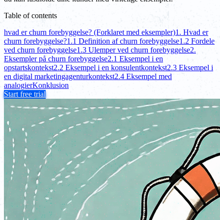
Table of contents
hvad er churn forebyggelse? (Forklaret med eksempler)
1. Hvad er
churn forebyggelse?
1.1 Definition af churn forebyggelse
1.2 Fordele
ved churn forebyggelse
1.3 Ulemper ved churn forebyggelse
2.
Eksempler på churn forebyggelse
2.1 Eksempel i en
opstartskontekst
2.2 Eksempel i en konsulentkontekst
2.3 Eksempel i
en digital marketingagenturkontekst
2.4 Eksempel med
analogier
Konklusion
Start free trial