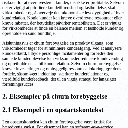
risikoen for at overinvestere i kunder, der ikke er profitable. Selvom
det er vigtigt at prioritere kundetilfredshed og fastholdelse, skal
virksomheder også overveje den økonomiske levedygtighed af hver
kundrelation. Nogle kunder kan kræve overdrevne ressourcer eller
kræve rabatter, der betydeligt påvirker rentabiliteten. Det er vigtigt
for virksomheder at finde en balance mellem at fastholde kunder og
opretholde en sund bundlinje.
Afslutningsvis er churn forebyggelse en proaktiv tilgang, som
virksomheder tager for at minimere kundeafgang. Ved at analysere
kundeadfærd, tilbyde personlige incitamenter og forbedre den
samlede kundeoplevelse kan virksomheder reducere kundevending
og opretholde en stabil kunderelation. Selvom churn forebyggelse
kræver investeringer og omhyggelig ressourceallokering, gør dens
fordele, såsom øget indtjening, stærkere kunderelationer og
værdifuld kundefeedback, det til en vigtig strategi for langsigtet
forretningssucces.
2. Eksempler på churn forebyggelse
2.1 Eksempel i en opstartskontekst
I en opstartskontekst kan churn forebyggelse være kritisk for
bæredygtig vækst. For eksempel kan en software-as-a-service