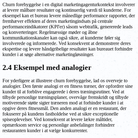
Churn forebyggelse i en digital marketingagenturkontekst involverer
at levere målbare resultater og kontinuerlig værdi til kunderne. For
eksempel kan et bureau levere månedlige performance rapporter, der
fremhæver effekten af deres marketingindsats på centrale
performanceindikatorer (KPI'er) såsom webtrafik, genererede leads
og konverteringer. Regelmæssige møder og åbne
kommunikationskanaler kan også sikre, at kunderne føler sig
involverede og informerede. Ved konsekvent at demonstrere deres
ekspertise og levere håndgribelige resultater kan bureauet forhindre
kunder i at søge alternative marketingløsninger.
2.4 Eksempel med analogier
For yderligere at illustrere churn forebyggelse, lad os overveje to
analogier. Den første analogi er en fitness træner, der opfordrer sine
kunder til at forblive engagerede i deres træningsrutiner. Ved at
tilbyde personlige træningsplaner, overvåge fremskridt og tilbyde
motiverende støtte sigter træneren mod at forhindre kunder i at
opgive deres fitnessmål. Den anden analogi er en restaurant, der
fokuserer på kundens fastholdelse ved at sikre exceptionelle
spiseoplevelser. Ved konsekvent at levere lækre måltider,
opmærksom service og personlige anbefalinger forhindrer
restauranten kunder i at vælge konkurrenter.