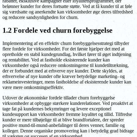
rabatter, eksklusive kampagner eller loyalitetsprogrammer, der
belønner kunder for deres fortsatte støtte. Ved at få kunder til at føle
sig værdsatte og anerkendte kan virksomheder øge deres tilfredshed
og reducere sandsynligheden for churn.
1.2 Fordele ved churn forebyggelse
Implementering af en effektiv churn forebyggelsesstrategi tilbyder
flere fordele for virksomheder. For det første hjælper det med at
opretholde en stabil kundegrundlag, hvilket fører til øget indtjening
og rentabilitet. Ved at fastholde eksisterende kunder kan
virksomheder også reducere omkostningerne til kundetiltrækning,
der er forbundet med at erhverve nye kunder. Dette skyldes, at
erhvervelse af nye kunder ofte kræver betydelige marketing- og
reklameinvesteringer, mens fastholdelse af eksisterende kunder kan
være mere omkostningseffektiv.
Udover de økonomiske fordele tillader churn forebyggelse
virksomheder at opbygge stærkere kunderelationer. Ved proaktivt at
tage fat på kundernes bekymringer og levere exceptionel
kundesupport kan virksomheder fremme loyalitet og tillid. Tilfredse
kunder er mere tilbøjelige til at blive brandfortalere, der spreder
positive mund-til-mund-anbefalinger til deres venner, familie og
kolleger. Denne organiske promovering kan i betydelig grad bidrage
til væksten og succesen af en virksomhed.