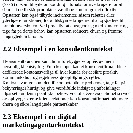
(SaaS) opstart tilbyde onboarding tutorials for nye brugere for at
sikre, at de forstår produktets værdi og kan bruge det effektivt.
Opstarten kan også tilbyde incitamenter, såsom rabatter eller
yderligere funktioner, for at tilskynde brugerne til at opgradere til
premiumversionen. Ved proaktivt at engagere sig med kunderne og
tage fat på deres behov kan opstarten reducere churn og fremme
langsigtede relationer.
2.2 Eksempel i en konsulentkontekst
I konsulentbranchen kan churn forebyggelse opnås gennem
personlig klientstyring. For eksempel kan et konsulentfirma tildele
dedikerede kontoansvarlige til hver kunde for at sikre proaktiv
kommunikation og regelmæssige opfølgningsmøder.
Kontoansvarlige kan identificere potentielle problemer, tage fat på
bekymringer hurtigt og give værdifulde indsigt og anbefalinger
tilpasset kundens specifikke behov. Ved at levere exceptionel service
og opbygge stærke klientsrelationer kan konsulentfirmaet minimere
churn og sikre langsigtede partnerskaber.
2.3 Eksempel i en digital
marketingagenturkontekst