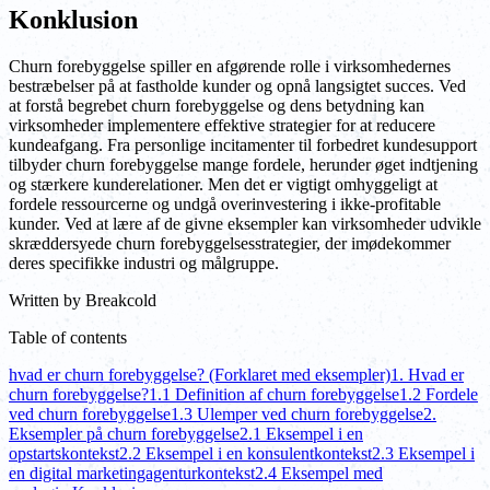
Konklusion
Churn forebyggelse spiller en afgørende rolle i virksomhedernes
bestræbelser på at fastholde kunder og opnå langsigtet succes. Ved
at forstå begrebet churn forebyggelse og dens betydning kan
virksomheder implementere effektive strategier for at reducere
kundeafgang. Fra personlige incitamenter til forbedret kundesupport
tilbyder churn forebyggelse mange fordele, herunder øget indtjening
og stærkere kunderelationer. Men det er vigtigt omhyggeligt at
fordele ressourcerne og undgå overinvestering i ikke-profitable
kunder. Ved at lære af de givne eksempler kan virksomheder udvikle
skræddersyede churn forebyggelsesstrategier, der imødekommer
deres specifikke industri og målgruppe.
Written by
Breakcold
Table of contents
hvad er churn forebyggelse? (Forklaret med eksempler)
1. Hvad er
churn forebyggelse?
1.1 Definition af churn forebyggelse
1.2 Fordele
ved churn forebyggelse
1.3 Ulemper ved churn forebyggelse
2.
Eksempler på churn forebyggelse
2.1 Eksempel i en
opstartskontekst
2.2 Eksempel i en konsulentkontekst
2.3 Eksempel i
en digital marketingagenturkontekst
2.4 Eksempel med