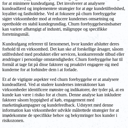
for at minimere kundeafgang. Det involverer at analysere
kundeadfærd og implementere strategier for at øge kundetilfredshed,
loyalitet og fastholdelse. Ved at fokusere på churn forebyggelse
sigter virksomheder mod at reducere kundernes omsætning og
opretholde en stabil kundegrundlag. Churn forebyggelsesindsatser
kan variere afhængigt af industri, målgruppe og specifikke
forretningsmål.
Kundeafgang refererer til fænomenet, hvor kunder afslutter deres
forhold til en virksomhed. Det kan ske af forskellige årsager, såsom
utilfredshed med produktet eller servicen, konkurrerende tilbud eller
ændringer i personlige omstændigheder. Churn forebyggelse har til
formål at tage fat på disse faktorer og proaktivt engagere sig med
kunderne for at forhindre dem i at forlade.
Et af de vigtigste aspekter ved churn forebyggelse er at analysere
kundeadfærd. Ved at studere kundernes interaktioner kan
virksomheder identificere mønstre og indikatorer, der tyder på, at en
kunde kan være i risiko for at churn. Denne analyse kan inkludere
faktorer såsom hyppighed af køb, engagement med
marketingkampagner og kundefeedback. Udstyret med denne
information kan virksomheder udvikle målrettede strategier for at
imødekomme de specifikke behov og bekymringer hos kunder i
risikozonen.