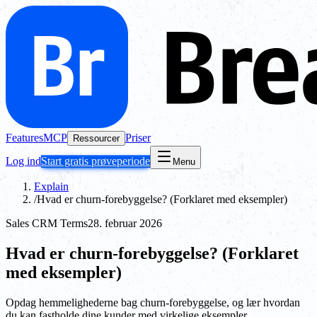
Features
MCP
Priser
Ressourcer
Log ind
Start gratis prøveperiode
Menu
Explain
/
Hvad er churn-forebyggelse? (Forklaret med eksempler)
Sales CRM Terms
28. februar 2026
Hvad er churn-forebyggelse? (Forklaret
med eksempler)
Opdag hemmelighederne bag churn-forebyggelse, og lær hvordan
du kan fastholde dine kunder med virkelige eksempler.