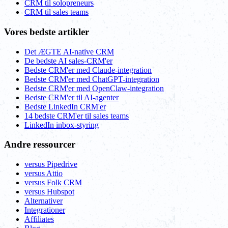
CRM til solopreneurs
CRM til sales teams
Vores bedste artikler
Det ÆGTE AI-native CRM
De bedste AI sales-CRM'er
Bedste CRM'er med Claude-integration
Bedste CRM'er med ChatGPT-integration
Bedste CRM'er med OpenClaw-integration
Bedste CRM'er til AI-agenter
Bedste LinkedIn CRM'er
14 bedste CRM'er til sales teams
LinkedIn inbox-styring
Andre ressourcer
versus Pipedrive
versus Attio
versus Folk CRM
versus Hubspot
Alternativer
Integrationer
Affiliates