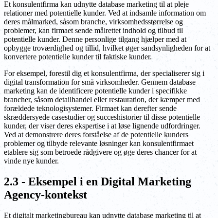
Et konsulentfirma kan udnytte database marketing til at pleje
relationer med potentielle kunder. Ved at indsamle information om
deres målmarked, såsom branche, virksomhedsstørrelse og
problemer, kan firmaet sende målrettet indhold og tilbud til
potentielle kunder. Denne personlige tilgang hjælper med at
opbygge troværdighed og tillid, hvilket øger sandsynligheden for at
konvertere potentielle kunder til faktiske kunder.
For eksempel, forestil dig et konsulentfirma, der specialiserer sig i
digital transformation for små virksomheder. Gennem database
marketing kan de identificere potentielle kunder i specifikke
brancher, såsom detailhandel eller restauration, der kæmper med
forældede teknologisystemer. Firmaet kan derefter sende
skræddersyede casestudier og succeshistorier til disse potentielle
kunder, der viser deres ekspertise i at løse lignende udfordringer.
Ved at demonstrere deres forståelse af de potentielle kunders
problemer og tilbyde relevante løsninger kan konsulentfirmaet
etablere sig som betroede rådgivere og øge deres chancer for at
vinde nye kunder.
2.3 - Eksempel i en Digital Marketing
Agency-kontekst
Et digitalt marketingbureau kan udnytte database marketing til at