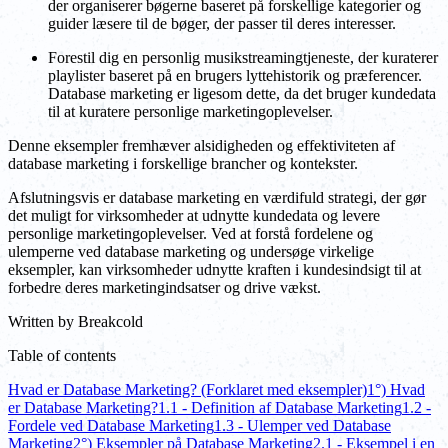
der organiserer bøgerne baseret på forskellige kategorier og
guider læsere til de bøger, der passer til deres interesser.
Forestil dig en personlig musikstreamingtjeneste, der kuraterer
playlister baseret på en brugers lyttehistorik og præferencer.
Database marketing er ligesom dette, da det bruger kundedata
til at kuratere personlige marketingoplevelser.
Denne eksempler fremhæver alsidigheden og effektiviteten af
database marketing i forskellige brancher og kontekster.
Afslutningsvis er database marketing en værdifuld strategi, der gør
det muligt for virksomheder at udnytte kundedata og levere
personlige marketingoplevelser. Ved at forstå fordelene og
ulemperne ved database marketing og undersøge virkelige
eksempler, kan virksomheder udnytte kraften i kundesindsigt til at
forbedre deres marketingindsatser og drive vækst.
Written by
Breakcold
Table of contents
Hvad er Database Marketing? (Forklaret med eksempler)
1°) Hvad
er Database Marketing?
1.1 - Definition af Database Marketing
1.2 -
Fordele ved Database Marketing
1.3 - Ulemper ved Database
Marketing
2°) Eksempler på Database Marketing
2.1 - Eksempel i en