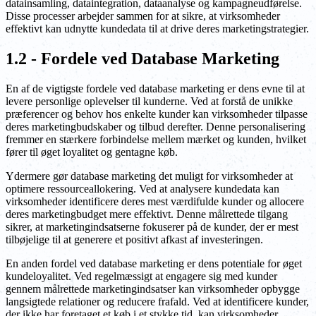
datainsamling, dataintegration, dataanalyse og kampagneudførelse.
Disse processer arbejder sammen for at sikre, at virksomheder
effektivt kan udnytte kundedata til at drive deres marketingstrategier.
1.2 - Fordele ved Database Marketing
En af de vigtigste fordele ved database marketing er dens evne til at
levere personlige oplevelser til kunderne. Ved at forstå de unikke
præferencer og behov hos enkelte kunder kan virksomheder tilpasse
deres marketingbudskaber og tilbud derefter. Denne personalisering
fremmer en stærkere forbindelse mellem mærket og kunden, hvilket
fører til øget loyalitet og gentagne køb.
Ydermere gør database marketing det muligt for virksomheder at
optimere ressourceallokering. Ved at analysere kundedata kan
virksomheder identificere deres mest værdifulde kunder og allocere
deres marketingbudget mere effektivt. Denne målrettede tilgang
sikrer, at marketingindsatserne fokuserer på de kunder, der er mest
tilbøjelige til at generere et positivt afkast af investeringen.
En anden fordel ved database marketing er dens potentiale for øget
kundeloyalitet. Ved regelmæssigt at engagere sig med kunder
gennem målrettede marketingindsatser kan virksomheder opbygge
langsigtede relationer og reducere frafald. Ved at identificere kunder,
der ikke har foretaget et køb i et stykke tid, kan virksomheder