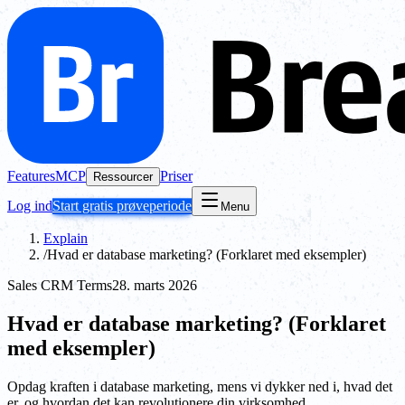
Features
MCP
Priser
Ressourcer
Log ind
Start gratis prøveperiode
Menu
Explain
/
Hvad er database marketing? (Forklaret med eksempler)
Sales CRM Terms
28. marts 2026
Hvad er database marketing? (Forklaret
med eksempler)
Opdag kraften i database marketing, mens vi dykker ned i, hvad det
er, og hvordan det kan revolutionere din virksomhed.