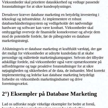
Virksomheder skal prioritere datasikkerhed og vedtage passende
foranstaltninger for at sikre kundeoplysninger.
Derudover kræver database marketing en betydelig investering i
teknologi og infrastruktur. At implementere et robust
databasehåndteringssystem og vedligeholde det nødvendige
hardware og software kan være kostbart. Virksomheder skal
omhyggeligt overveje de finansielle konsekvenser og afveje dem
mod de potentielle fordele, før de påbegynder en database
marketingstrategi.
Afslutningsvis er database marketing et kraftfuldt værktøj, der gør
det muligt for virksomheder at udnytte kundedata til at skabe
personlige og målrettede marketingkampagner. Selvom det tilbyder
adskillige fordele, må virksomheder også være opmærksomme på
udfordringerne og tage proaktive foranstaltninger for at sikre
nøjagtigheden og sikkerheden af de data, de indsamler. Med korrekt
implementering og ledelse kan database marketing betydeligt
forbedre en virksomheds marketingindsatser og drive
forretningsvækst.
2°) Eksempler på Database Marketing
Lad os udforske nogle virkelige eksempler for bedre at forstå,