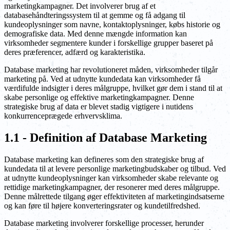
marketingkampagner. Det involverer brug af et
databasehåndteringssystem til at gemme og få adgang til
kundeoplysninger som navne, kontaktoplysninger, købs historie og
demografiske data. Med denne mængde information kan
virksomheder segmentere kunder i forskellige grupper baseret på
deres præferencer, adfærd og karakteristika.
Database marketing har revolutioneret måden, virksomheder tilgår
marketing på. Ved at udnytte kundedata kan virksomheder få
værdifulde indsigter i deres målgruppe, hvilket gør dem i stand til at
skabe personlige og effektive marketingkampagner. Denne
strategiske brug af data er blevet stadig vigtigere i nutidens
konkurrenceprægede erhvervsklima.
1.1 - Definition af Database Marketing
Database marketing kan defineres som den strategiske brug af
kundedata til at levere personlige marketingbudskaber og tilbud. Ved
at udnytte kundeoplysninger kan virksomheder skabe relevante og
rettidige marketingkampagner, der resonerer med deres målgruppe.
Denne målrettede tilgang øger effektiviteten af marketingindsatserne
og kan føre til højere konverteringsrater og kundetilfredshed.
Database marketing involverer forskellige processer, herunder