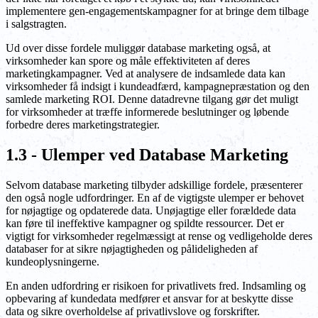
implementere gen-engagementskampagner for at bringe dem tilbage
i salgstragten.
Ud over disse fordele muliggør database marketing også, at
virksomheder kan spore og måle effektiviteten af deres
marketingkampagner. Ved at analysere de indsamlede data kan
virksomheder få indsigt i kundeadfærd, kampagnepræstation og den
samlede marketing ROI. Denne datadrevne tilgang gør det muligt
for virksomheder at træffe informerede beslutninger og løbende
forbedre deres marketingstrategier.
1.3 - Ulemper ved Database Marketing
Selvom database marketing tilbyder adskillige fordele, præsenterer
den også nogle udfordringer. En af de vigtigste ulemper er behovet
for nøjagtige og opdaterede data. Unøjagtige eller forældede data
kan føre til ineffektive kampagner og spildte ressourcer. Det er
vigtigt for virksomheder regelmæssigt at rense og vedligeholde deres
databaser for at sikre nøjagtigheden og pålideligheden af
kundeoplysningerne.
En anden udfordring er risikoen for privatlivets fred. Indsamling og
opbevaring af kundedata medfører et ansvar for at beskytte disse
data og sikre overholdelse af privatlivslove og forskrifter.