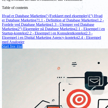
Table of contents
Hvad er Database Marketing? (Forklaret med eksempler)
1°) Hvad
er Database Marketing?
1.1 - Definition af Database Marketing
1.2 -
Fordele ved Database Marketing
1.3 - Ulemper ved Database
Marketing
2°) Eksempler på Database Marketing
2.1 - Eksempel i en
Startup-kontekst
2.2 - Eksempel i en Konsulentkontekst
2.3 -
Eksempel i en Digital Marketing Agency-kontekst
2.4 - Eksempel
med Analogier
Start free trial