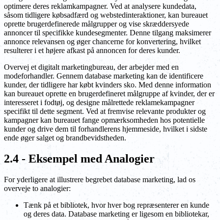
optimere deres reklamkampagner. Ved at analysere kundedata,
såsom tidligere købsadfærd og webstedinteraktioner, kan bureauet
oprette brugerdefinerede målgrupper og vise skræddersyede
annoncer til specifikke kundesegmenter. Denne tilgang maksimerer
annonce relevansen og øger chancerne for konvertering, hvilket
resulterer i et højere afkast på annoncen for deres kunder.
Overvej et digitalt marketingbureau, der arbejder med en
modeforhandler. Gennem database marketing kan de identificere
kunder, der tidligere har købt kvinders sko. Med denne information
kan bureauet oprette en brugerdefineret målgruppe af kvinder, der er
interesseret i fodtøj, og designe målrettede reklamekampagner
specifikt til dette segment. Ved at fremvise relevante produkter og
kampagner kan bureauet fange opmærksomheden hos potentielle
kunder og drive dem til forhandlerens hjemmeside, hvilket i sidste
ende øger salget og brandbevidstheden.
2.4 - Eksempel med Analogier
For yderligere at illustrere begrebet database marketing, lad os
overveje to analogier:
Tænk på et bibliotek, hvor hver bog repræsenterer en kunde
og deres data. Database marketing er ligesom en bibliotekar,