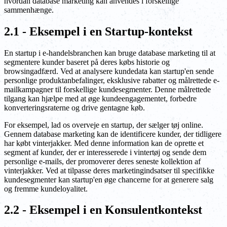
hvordan database marketing kan anvendes i forskellige
sammenhænge.
2.1 - Eksempel i en Startup-kontekst
En startup i e-handelsbranchen kan bruge database marketing til at
segmentere kunder baseret på deres købs historie og
browsingadfærd. Ved at analysere kundedata kan startup'en sende
personlige produktanbefalinger, eksklusive rabatter og målrettede e-
mailkampagner til forskellige kundesegmenter. Denne målrettede
tilgang kan hjælpe med at øge kundeengagementet, forbedre
konverteringsraterne og drive gentagne køb.
For eksempel, lad os overveje en startup, der sælger tøj online.
Gennem database marketing kan de identificere kunder, der tidligere
har købt vinterjakker. Med denne information kan de oprette et
segment af kunder, der er interesserede i vintertøj og sende dem
personlige e-mails, der promoverer deres seneste kollektion af
vinterjakker. Ved at tilpasse deres marketingindsatser til specifikke
kundesegmenter kan startup'en øge chancerne for at generere salg
og fremme kundeloyalitet.
2.2 - Eksempel i en Konsulentkontekst