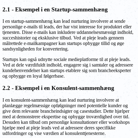
2.1 - Eksempel i en Startup-sammenhæng
I en startup-sammenhæng kan lead nurturing involvere at sende
personlige e-mails til leads, der har vist interesse for produktet eller
tjenesten. Disse e-mails kan inkludere uddannelsesmæssigt indhold,
succeshistorier og eksklusive tilbud. Ved at pleje leads gennem
målrettede e-mailkampagner kan startups opbygge tillid og øge
sandsynligheden for konvertering.
Startups kan også udnytte sociale medieplatforme til at pleje leads.
Ved at dele værdifuldt indhold, engagere sig i samtaler og adressere
kundehenvendelser kan startups etablere sig som brancheeksperter
og opbygge en loyal følgerbase.
2.2 - Eksempel i en Konsulent-sammenhæng
I en konsulent-sammenhæng kan lead nurturing involvere at
planlægge regelmæssige opfølgninger med potentielle kunder og
give dem relevante brancheindsigter og casestudier. Dette hjælper
med at demonstrere ekspertise og opbygge troværdighed over tid.
Desuden kan tilbud om personlige konsultationer eller workshops
hjælpe med at pleje leads ved at adressere deres specifikke
udfordringer og vise værdien af konsulenttjenesterne.