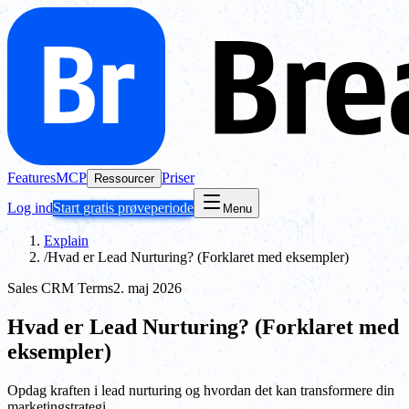
Features
MCP
Priser
Ressourcer
Log ind
Start gratis prøveperiode
Menu
Explain
/
Hvad er Lead Nurturing? (Forklaret med eksempler)
Sales CRM Terms
2. maj 2026
Hvad er Lead Nurturing? (Forklaret med
eksempler)
Opdag kraften i lead nurturing og hvordan det kan transformere din
marketingstrategi.