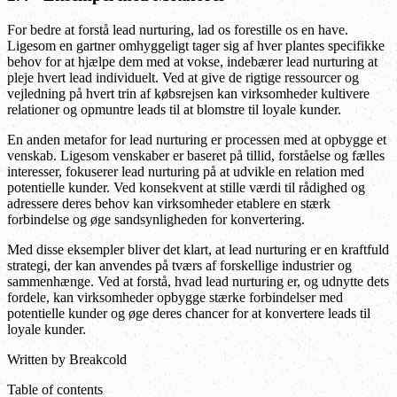
For bedre at forstå lead nurturing, lad os forestille os en have.
Ligesom en gartner omhyggeligt tager sig af hver plantes specifikke
behov for at hjælpe dem med at vokse, indebærer lead nurturing at
pleje hvert lead individuelt. Ved at give de rigtige ressourcer og
vejledning på hvert trin af købsrejsen kan virksomheder kultivere
relationer og opmuntre leads til at blomstre til loyale kunder.
En anden metafor for lead nurturing er processen med at opbygge et
venskab. Ligesom venskaber er baseret på tillid, forståelse og fælles
interesser, fokuserer lead nurturing på at udvikle en relation med
potentielle kunder. Ved konsekvent at stille værdi til rådighed og
adressere deres behov kan virksomheder etablere en stærk
forbindelse og øge sandsynligheden for konvertering.
Med disse eksempler bliver det klart, at lead nurturing er en kraftfuld
strategi, der kan anvendes på tværs af forskellige industrier og
sammenhænge. Ved at forstå, hvad lead nurturing er, og udnytte dets
fordele, kan virksomheder opbygge stærke forbindelser med
potentielle kunder og øge deres chancer for at konvertere leads til
loyale kunder.
Written by
Breakcold
Table of contents