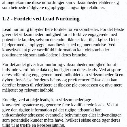
at imødekomme disse udfordringer kan virksomheder etablere sig
som betroede rådgivere og opbygge langvarige relationer.
1.2 - Fordele ved Lead Nurturing
Lead nurturing tilbyder flere fordele for virksomheder. For det første
giver det virksomheder mulighed for at forblive engagerede med
potentielle kunder, selvom de endnu ikke er klar til at købe. Dette
hjælper med at opbygge brandbevidsthed og anerkendelse. Ved
konsekvent at give værdifuld information kan virksomheder
positionere sig som tankeledere i deres branche.
For det andet giver lead nurturing virksomheder mulighed for at
indsamle værdifulde data og indsigter om deres leads. Ved at spore
deres adfærd og engagement med indholdet kan virksomheder få en
dybere forståelse for deres behov og præferencer. Disse data kan
derefter bruges til yderligere at tilpasse plejeprocessen og give mere
målrettet og relevant indhold.
Endelig, ved at pleje leads, kan virksomheder øge
konverteringsraterne og generere flere kvalificerede leads. Ved at
give den rigtige information på det rigtige tidspunkt kan
virksomheder adressere eventuelle bekymringer eller indvendinger,
som potentielle kunder måtte have, hvilket i sidste ende øger deres
tillid til at træffe en købsbeslutning.