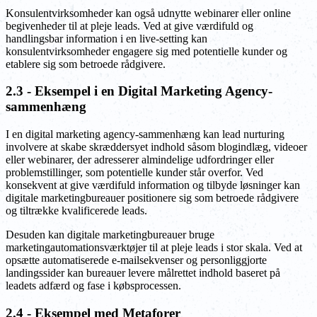
Konsulentvirksomheder kan også udnytte webinarer eller online
begivenheder til at pleje leads. Ved at give værdifuld og
handlingsbar information i en live-setting kan
konsulentvirksomheder engagere sig med potentielle kunder og
etablere sig som betroede rådgivere.
2.3 - Eksempel i en Digital Marketing Agency-
sammenhæng
I en digital marketing agency-sammenhæng kan lead nurturing
involvere at skabe skræddersyet indhold såsom blogindlæg, videoer
eller webinarer, der adresserer almindelige udfordringer eller
problemstillinger, som potentielle kunder står overfor. Ved
konsekvent at give værdifuld information og tilbyde løsninger kan
digitale marketingbureauer positionere sig som betroede rådgivere
og tiltrække kvalificerede leads.
Desuden kan digitale marketingbureauer bruge
marketingautomationsværktøjer til at pleje leads i stor skala. Ved at
opsætte automatiserede e-mailsekvenser og personliggjorte
landingssider kan bureauer levere målrettet indhold baseret på
leadets adfærd og fase i købsprocessen.
2.4 - Eksempel med Metaforer