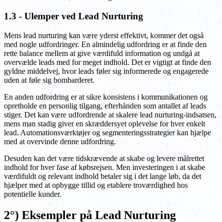
1.3 - Ulemper ved Lead Nurturing
Mens lead nurturing kan være yderst effektivt, kommer det også
med nogle udfordringer. En almindelig udfordring er at finde den
rette balance mellem at give værdifuld information og undgå at
overvælde leads med for meget indhold. Det er vigtigt at finde den
gyldne middelvej, hvor leads føler sig informerede og engagerede
uden at føle sig bombarderet.
En anden udfordring er at sikre konsistens i kommunikationen og
opretholde en personlig tilgang, efterhånden som antallet af leads
stiger. Det kan være udfordrende at skalere lead nurturing-indsatsen,
mens man stadig giver en skræddersyet oplevelse for hver enkelt
lead. Automationsværktøjer og segmenteringsstrategier kan hjælpe
med at overvinde denne udfordring.
Desuden kan det være tidskrævende at skabe og levere målrettet
indhold for hver fase af købsrejsen. Men investeringen i at skabe
værdifuldt og relevant indhold betaler sig i det lange løb, da det
hjælper med at opbygge tillid og etablere troværdighed hos
potentielle kunder.
2°) Eksempler på Lead Nurturing