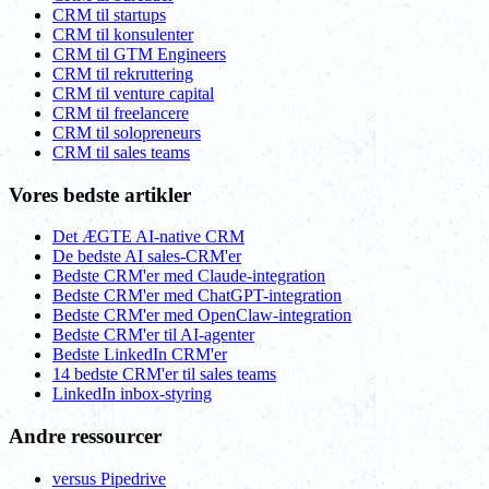
CRM til startups
CRM til konsulenter
CRM til GTM Engineers
CRM til rekruttering
CRM til venture capital
CRM til freelancere
CRM til solopreneurs
CRM til sales teams
Vores bedste artikler
Det ÆGTE AI-native CRM
De bedste AI sales-CRM'er
Bedste CRM'er med Claude-integration
Bedste CRM'er med ChatGPT-integration
Bedste CRM'er med OpenClaw-integration
Bedste CRM'er til AI-agenter
Bedste LinkedIn CRM'er
14 bedste CRM'er til sales teams
LinkedIn inbox-styring
Andre ressourcer
versus Pipedrive