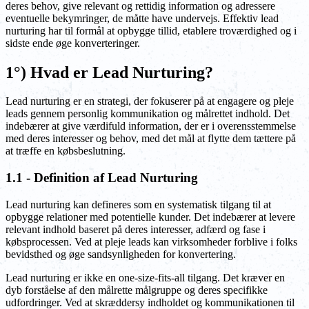
deres behov, give relevant og rettidig information og adressere
eventuelle bekymringer, de måtte have undervejs. Effektiv lead
nurturing har til formål at opbygge tillid, etablere troværdighed og i
sidste ende øge konverteringer.
1°) Hvad er Lead Nurturing?
Lead nurturing er en strategi, der fokuserer på at engagere og pleje
leads gennem personlig kommunikation og målrettet indhold. Det
indebærer at give værdifuld information, der er i overensstemmelse
med deres interesser og behov, med det mål at flytte dem tættere på
at træffe en købsbeslutning.
1.1 - Definition af Lead Nurturing
Lead nurturing kan defineres som en systematisk tilgang til at
opbygge relationer med potentielle kunder. Det indebærer at levere
relevant indhold baseret på deres interesser, adfærd og fase i
købsprocessen. Ved at pleje leads kan virksomheder forblive i folks
bevidsthed og øge sandsynligheden for konvertering.
Lead nurturing er ikke en one-size-fits-all tilgang. Det kræver en
dyb forståelse af den målrette målgruppe og deres specifikke
udfordringer. Ved at skræddersy indholdet og kommunikationen til