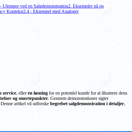
 - Ulemper ved en Salgdemonstration
2. Eksempler på en
ncy Kontekst
2.4 - Eksempel med Analoger
n service
, eller
en løsning
for en potentiel kunde for at illustrere dens
behov og smertepunkter
. Gennem demonstrationer sigter
. Denne artikel vil udforske
begrebet salgdemonstration i detaljer
,