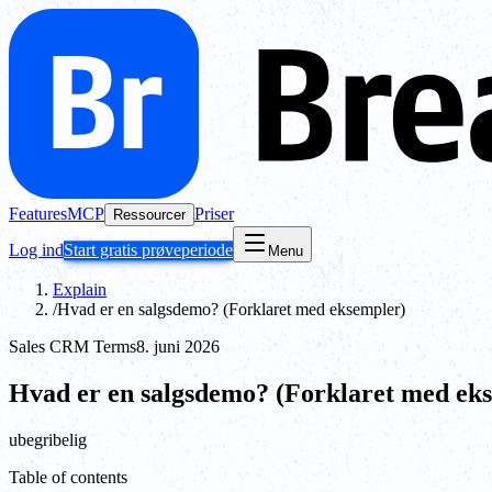
Features
MCP
Priser
Ressourcer
Log ind
Start gratis prøveperiode
Menu
Explain
/
Hvad er en salgsdemo? (Forklaret med eksempler)
Sales CRM Terms
8. juni 2026
Hvad er en salgsdemo? (Forklaret med ek
ubegribelig
Table of contents