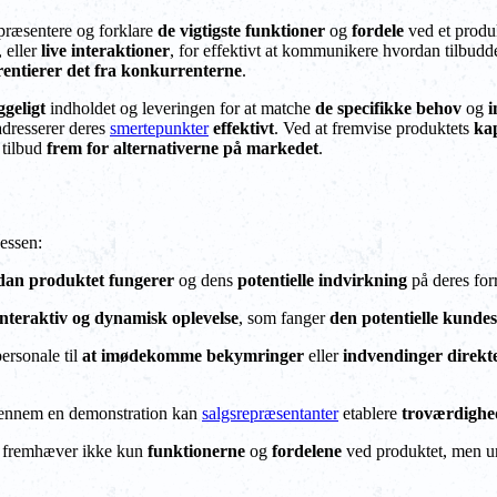
 præsentere og forklare
de vigtigste funktioner
og
fordele
ved et produkt
, eller
live interaktioner
, for effektivt at kommunikere hvordan tilbu
erentierer det fra konkurrenterne
.
geligt
indholdet og leveringen for at matche
de specifikke behov
og
i
adresserer deres
smertepunkter
effektivt
. Ved at fremvise produktets
kap
 tilbud
frem for alternativerne på markedet
.
cessen:
rdan produktet fungerer
og dens
potentielle indvirkning
på deres forr
interaktiv og dynamisk oplevelse
, som fanger
den potentielle kundes
ersonale til
at imødekomme bekymringer
eller
indvendinger direkt
 gennem en demonstration kan
salgsrepræsentanter
etablere
troværdighe
n fremhæver ikke kun
funktionerne
og
fordelene
ved produktet, men u