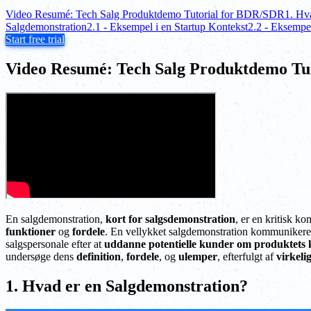
Video Resumé: Tech Salg Produktdemo Tutorial for BDR/SDR
1. Hv
Salgdemonstration
2.1 - Eksempel i en Startup Kontekst
2.2 - Eksempel
Start free trial
Video Resumé: Tech Salg Produktdemo Tu
En salgdemonstration,
kort for salgsdemonstration
, er en kritisk k
funktioner
og
fordele
. En vellykket salgdemonstration kommunikerer 
salgspersonale efter at
uddanne potentielle kunder
om produktets k
undersøge dens
definition
,
fordele
, og
ulemper
, efterfulgt af
virkeli
1. Hvad er en Salgdemonstration?