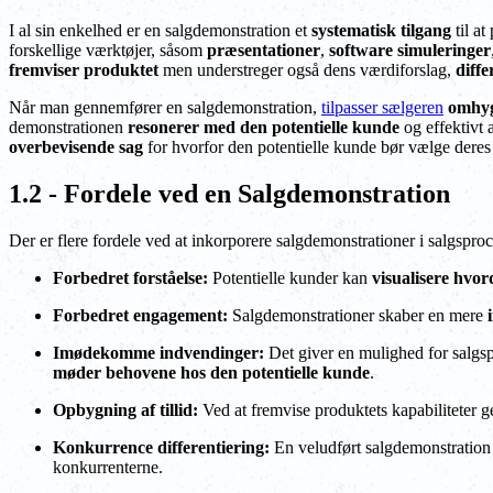
I al sin enkelhed er en salgdemonstration et
systematisk tilgang
til at
forskellige værktøjer, såsom
præsentationer
,
software simuleringer
fremviser produktet
men understreger også dens værdiforslag,
diff
Når man gennemfører en salgdemonstration,
tilpasser sælgeren
omhyg
demonstrationen
resonerer med den potentielle kunde
og effektivt 
overbevisende sag
for hvorfor den potentielle kunde bør vælge deres
1.2 - Fordele ved en Salgdemonstration
Der er flere fordele ved at inkorporere salgdemonstrationer i salgspro
Forbedret forståelse:
Potentielle kunder kan
visualisere hvo
Forbedret engagement:
Salgdemonstrationer skaber en mere
Imødekomme indvendinger:
Det giver en mulighed for salgsp
møder behovene hos den potentielle kunde
.
Opbygning af tillid:
Ved at fremvise produktets kapabiliteter
Konkurrence differentiering:
En veludført salgdemonstratio
konkurrenterne.