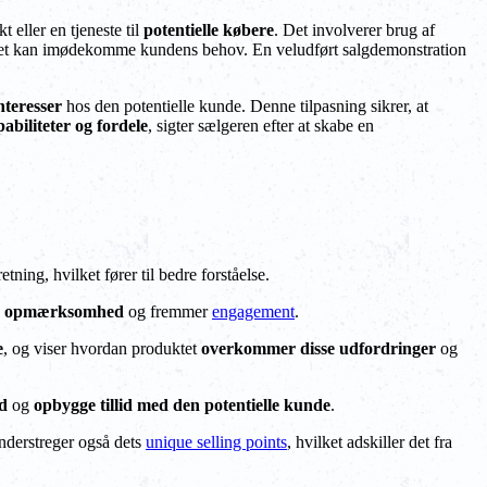
 eller en tjeneste til
potentielle købere
. Det involverer brug af
ddet kan imødekomme kundens behov. En veludført salgdemonstration
nteresser
hos den potentielle kunde. Denne tilpasning sikrer, at
abiliteter og fordele
, sigter sælgeren efter at skabe en
etning, hvilket fører til bedre forståelse.
opmærksomhed
og fremmer
engagement
.
e
, og viser hvordan produktet
overkommer disse udfordringer
og
d
og
opbygge tillid med den potentielle kunde
.
nderstreger også dets
unique selling points
, hvilket adskiller det fra