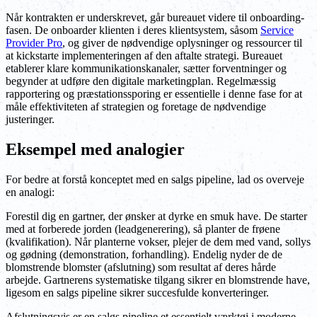
Når kontrakten er underskrevet, går bureauet videre til onboarding-
fasen. De onboarder klienten i deres klientsystem, såsom
Service
Provider Pro
, og giver de nødvendige oplysninger og ressourcer til
at kickstarte implementeringen af den aftalte strategi. Bureauet
etablerer klare kommunikationskanaler, sætter forventninger og
begynder at udføre den digitale marketingplan. Regelmæssig
rapportering og præstationssporing er essentielle i denne fase for at
måle effektiviteten af strategien og foretage de nødvendige
justeringer.
Eksempel med analogier
For bedre at forstå konceptet med en salgs pipeline, lad os overveje
en analogi:
Forestil dig en gartner, der ønsker at dyrke en smuk have. De starter
med at forberede jorden (leadgenerering), så planter de frøene
(kvalifikation). Når planterne vokser, plejer de dem med vand, sollys
og gødning (demonstration, forhandling). Endelig nyder de de
blomstrende blomster (afslutning) som resultat af deres hårde
arbejde. Gartnerens systematiske tilgang sikrer en blomstrende have,
ligesom en salgs pipeline sikrer succesfulde konverteringer.
Afslutningsvis er en salgs pipeline et essentielt værktøj i moderne