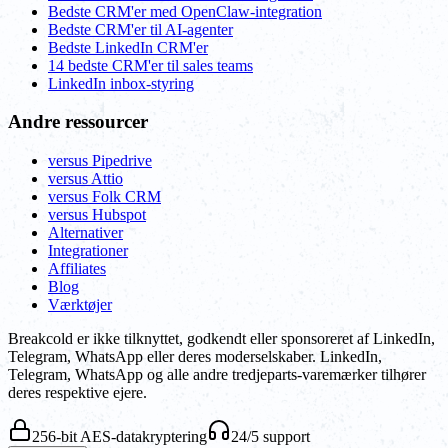
Bedste CRM'er med OpenClaw-integration
Bedste CRM'er til AI-agenter
Bedste LinkedIn CRM'er
14 bedste CRM'er til sales teams
LinkedIn inbox-styring
Andre ressourcer
versus Pipedrive
versus Attio
versus Folk CRM
versus Hubspot
Alternativer
Integrationer
Affiliates
Blog
Værktøjer
Breakcold er ikke tilknyttet, godkendt eller sponsoreret af LinkedIn,
Telegram, WhatsApp eller deres moderselskaber. LinkedIn,
Telegram, WhatsApp og alle andre tredjeparts-varemærker tilhører
deres respektive ejere.
256-bit AES-datakryptering
24/5 support