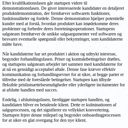
Efter kvalifikationsfasen går startupen videre til
demonstrationsfasen. De giver interesserede kandidater en detaljeret
produktdemonstration, der fremhæver softwarets funktioner,
funktionaliteter og fordele. Denne demonstration hjælper potentielle
kunder med at forstå, hvordan produktet kan imødekomme deres
problemer og forbedre deres forretningsoperationer. Startupens
salgsteam fremhæver de unikke salgsargumenter ved softwaren og
besvarer eventuelle spørgsmål eller bekymringer, som kandidaterne
måtte have.
Når kandidaterne har set produktet i aktion og udtrykt interesse,
begynder forhandlingsfasen. Priser og kontraktbetingelser drøftes,
og startupens salgsteam arbejder tæt sammen med kandidaterne for
at nå en gensidigt acceptabel aftale. Denne fase kræver effektiv
kommunikation og forhandlingsevner for at sikre, at begge parter er
tilfredse med de foreslåede betingelser. Startupen kan tilbyde
fleksible prisfastsættelsesmuligheder eller yderligere incitamenter for
at afslutte handlen med succes.
Endelig, i afslutningsfasen, færdiggør startupen handlen, og
kandidaten bliver en betalende klient. Dette er kulminationen af
salgsprocessen, og det signifierer en vellykket konvertering.
Startupen fejrer denne milepæl og begynder onboardingprocessen
for at sikre en glat overgang for den nye klient.