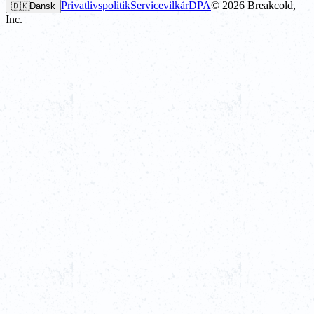
Privatlivspolitik
Servicevilkår
DPA
©
2026
Breakcold,
🇩🇰
Dansk
Inc.