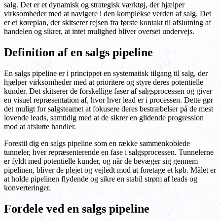
salg. Det er et dynamisk og strategisk værktøj, der hjælper
virksomheder med at navigere i den komplekse verden af salg. Det
er et køreplan, der skitserer rejsen fra første kontakt til afslutning af
handelen og sikrer, at intet mulighed bliver overset undervejs.
Definition af en salgs pipeline
En salgs pipeline er i princippet en systematisk tilgang til salg, der
hjælper virksomheder med at prioritere og styre deres potentielle
kunder. Det skitserer de forskellige faser af salgsprocessen og giver
en visuel repræsentation af, hvor hver lead er i processen. Dette gør
det muligt for salgsteamet at fokusere deres bestræbelser på de mest
lovende leads, samtidig med at de sikrer en glidende progression
mod at afslutte handler.
Forestil dig en salgs pipeline som en række sammenkoblede
tunneler, hver repræsenterende en fase i salgsprocessen. Tunnelerne
er fyldt med potentielle kunder, og når de bevæger sig gennem
pipelinen, bliver de plejet og vejledt mod at foretage et køb. Målet er
at holde pipelinen flydende og sikre en stabil strøm af leads og
konverteringer.
Fordele ved en salgs pipeline