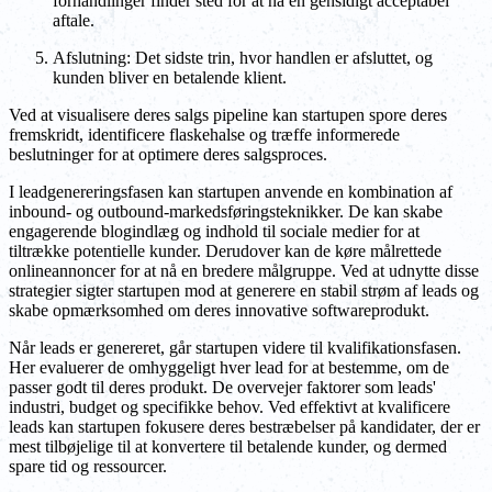
forhandlinger finder sted for at nå en gensidigt acceptabel
aftale.
Afslutning: Det sidste trin, hvor handlen er afsluttet, og
kunden bliver en betalende klient.
Ved at visualisere deres salgs pipeline kan startupen spore deres
fremskridt, identificere flaskehalse og træffe informerede
beslutninger for at optimere deres salgsproces.
I leadgenereringsfasen kan startupen anvende en kombination af
inbound- og outbound-markedsføringsteknikker. De kan skabe
engagerende blogindlæg og indhold til sociale medier for at
tiltrække potentielle kunder. Derudover kan de køre målrettede
onlineannoncer for at nå en bredere målgruppe. Ved at udnytte disse
strategier sigter startupen mod at generere en stabil strøm af leads og
skabe opmærksomhed om deres innovative softwareprodukt.
Når leads er genereret, går startupen videre til kvalifikationsfasen.
Her evaluerer de omhyggeligt hver lead for at bestemme, om de
passer godt til deres produkt. De overvejer faktorer som leads'
industri, budget og specifikke behov. Ved effektivt at kvalificere
leads kan startupen fokusere deres bestræbelser på kandidater, der er
mest tilbøjelige til at konvertere til betalende kunder, og dermed
spare tid og ressourcer.