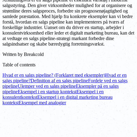
salgsstyring. Den giver virksomheder mulighed for at organisere og
strømline deres salgsproces, forbedre sin prognosenøjagtighed og
samlede præstation. Med hjælp fra konkrete eksempler kan vi bedre
forstå, hvordan en salgs pipeline kan implementeres på tværs af
forskellige industrier. Uanset om du driver en startup, arbejder i
konsulentvirksomhed eller leder et digitalt marketing bureau, kan det
at vedtage en salgs pipeline-strategi markant forbedre dine
salgsindsatser og skabe bæredygtig forretningsvækst.
Written by
Breakcold
Table of contents
Hvad er en salgs pipeline? (Forklaret med eksempler)
Hvad er en
salgs pipeline?
Definition af en salgs pipeline
Fordele ved en salgs
pipeline
Ulemper ved en salgs pipeline
Eksempler på en salgs
pipeline
Eksempel i en startup kontekst
Eksempel i en
konsulentkontekst
Eksempel i en digital marketing bureau
kontekst
Eksempel med analogier