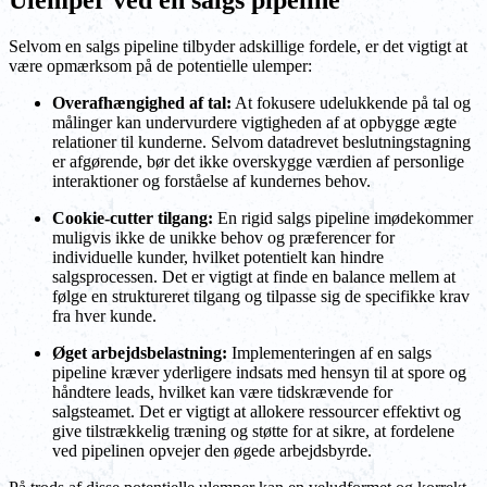
Selvom en salgs pipeline tilbyder adskillige fordele, er det vigtigt at
være opmærksom på de potentielle ulemper:
Overafhængighed af tal:
At fokusere udelukkende på tal og
målinger kan undervurdere vigtigheden af at opbygge ægte
relationer til kunderne. Selvom datadrevet beslutningstagning
er afgørende, bør det ikke overskygge værdien af personlige
interaktioner og forståelse af kundernes behov.
Cookie-cutter tilgang:
En rigid salgs pipeline imødekommer
muligvis ikke de unikke behov og præferencer for
individuelle kunder, hvilket potentielt kan hindre
salgsprocessen. Det er vigtigt at finde en balance mellem at
følge en struktureret tilgang og tilpasse sig de specifikke krav
fra hver kunde.
Øget arbejdsbelastning:
Implementeringen af en salgs
pipeline kræver yderligere indsats med hensyn til at spore og
håndtere leads, hvilket kan være tidskrævende for
salgsteamet. Det er vigtigt at allokere ressourcer effektivt og
give tilstrækkelig træning og støtte for at sikre, at fordelene
ved pipelinen opvejer den øgede arbejdsbyrde.