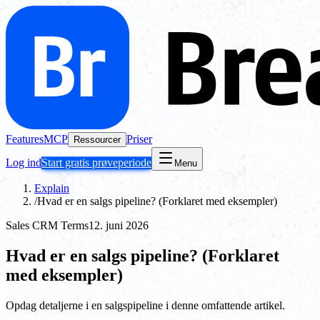
Features
MCP
Priser
Ressourcer
Log ind
Start gratis prøveperiode
Menu
Explain
/
Hvad er en salgs pipeline? (Forklaret med eksempler)
Sales CRM Terms
12. juni 2026
Hvad er en salgs pipeline? (Forklaret
med eksempler)
Opdag detaljerne i en salgspipeline i denne omfattende artikel.