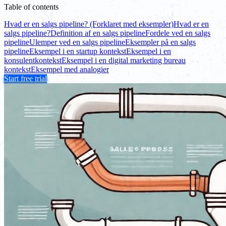
Table of contents
Hvad er en salgs pipeline? (Forklaret med eksempler)
Hvad er en
salgs pipeline?
Definition af en salgs pipeline
Fordele ved en salgs
pipeline
Ulemper ved en salgs pipeline
Eksempler på en salgs
pipeline
Eksempel i en startup kontekst
Eksempel i en
konsulentkontekst
Eksempel i en digital marketing bureau
kontekst
Eksempel med analogier
Start free trial