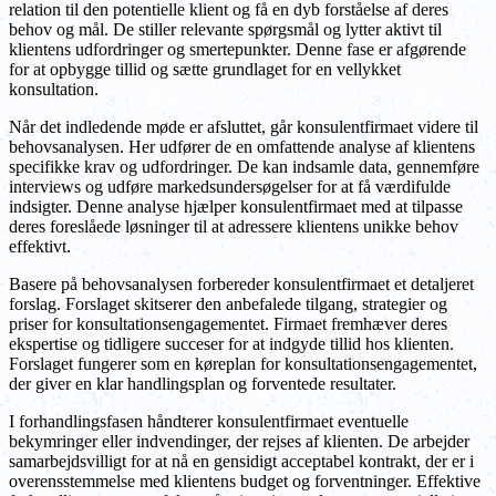
relation til den potentielle klient og få en dyb forståelse af deres
behov og mål. De stiller relevante spørgsmål og lytter aktivt til
klientens udfordringer og smertepunkter. Denne fase er afgørende
for at opbygge tillid og sætte grundlaget for en vellykket
konsultation.
Når det indledende møde er afsluttet, går konsulentfirmaet videre til
behovsanalysen. Her udfører de en omfattende analyse af klientens
specifikke krav og udfordringer. De kan indsamle data, gennemføre
interviews og udføre markedsundersøgelser for at få værdifulde
indsigter. Denne analyse hjælper konsulentfirmaet med at tilpasse
deres foreslåede løsninger til at adressere klientens unikke behov
effektivt.
Basere på behovsanalysen forbereder konsulentfirmaet et detaljeret
forslag. Forslaget skitserer den anbefalede tilgang, strategier og
priser for konsultationsengagementet. Firmaet fremhæver deres
ekspertise og tidligere succeser for at indgyde tillid hos klienten.
Forslaget fungerer som en køreplan for konsultationsengagementet,
der giver en klar handlingsplan og forventede resultater.
I forhandlingsfasen håndterer konsulentfirmaet eventuelle
bekymringer eller indvendinger, der rejses af klienten. De arbejder
samarbejdsvilligt for at nå en gensidigt acceptabel kontrakt, der er i
overensstemmelse med klientens budget og forventninger. Effektive