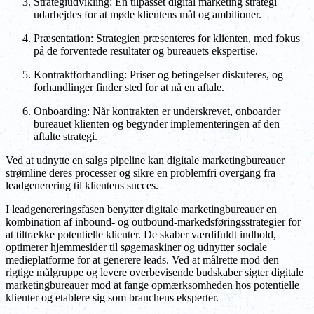
Strategiudvikling: En tilpasset digital marketing strategi
udarbejdes for at møde klientens mål og ambitioner.
Præsentation: Strategien præsenteres for klienten, med fokus
på de forventede resultater og bureauets ekspertise.
Kontraktforhandling: Priser og betingelser diskuteres, og
forhandlinger finder sted for at nå en aftale.
Onboarding: Når kontrakten er underskrevet, onboarder
bureauet klienten og begynder implementeringen af den
aftalte strategi.
Ved at udnytte en salgs pipeline kan digitale marketingbureauer
strømline deres processer og sikre en problemfri overgang fra
leadgenerering til klientens succes.
I leadgenereringsfasen benytter digitale marketingbureauer en
kombination af inbound- og outbound-markedsføringsstrategier for
at tiltrække potentielle klienter. De skaber værdifuldt indhold,
optimerer hjemmesider til søgemaskiner og udnytter sociale
medieplatforme for at generere leads. Ved at målrette mod den
rigtige målgruppe og levere overbevisende budskaber sigter digitale
marketingbureauer mod at fange opmærksomheden hos potentielle
klienter og etablere sig som branchens eksperter.