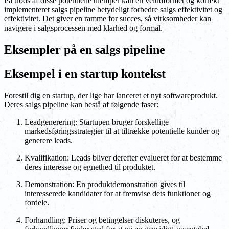
På trods af disse potentielle ulemper kan en veludformet og korrekt
implementeret salgs pipeline betydeligt forbedre salgs effektivitet og
effektivitet. Det giver en ramme for succes, så virksomheder kan
navigere i salgsprocessen med klarhed og formål.
Eksempler på en salgs pipeline
Eksempel i en startup kontekst
Forestil dig en startup, der lige har lanceret et nyt softwareprodukt.
Deres salgs pipeline kan bestå af følgende faser:
Leadgenerering: Startupen bruger forskellige
markedsføringsstrategier til at tiltrække potentielle kunder og
generere leads.
Kvalifikation: Leads bliver derefter evalueret for at bestemme
deres interesse og egnethed til produktet.
Demonstration: En produktdemonstration gives til
interesserede kandidater for at fremvise dets funktioner og
fordele.
Forhandling: Priser og betingelser diskuteres, og