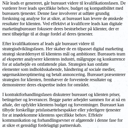
Når leads er genereret, går bureauet videre til kvalifikationsfasen. De
vurderer hver leads specifikke behov, budget og kompatibilitet med
bureauets tjenester. Denne fase involverer at udføre grundig
forskning og analyse for at sikre, at bureauet kan levere de ønskede
resultater for klienten. Ved effektivt at kvalificere leads kan digitale
marketingbureauer fokusere deres bestræbelser på klienter, der er
mest tilbøjelige til at drage fordel af deres tjenester.
Efter kvalifikationen af leads går bureauet videre til
strategiudviklingsfasen. Her skaber de en tilpasset digital marketing
strategi skræddersyet til klientens mål og ambitioner. Bureauets team
af eksperter analyserer klientens industri, målgruppe og konkurrence
for at udarbejde en omfattende plan. Strategien kan omfatte
elementer som indholdsskabende, håndtering af sociale medier,
søgemaskineoptimering og betalt annoncering. Bureauet præsenterer
strategien for klienten, fremhæver de forventede resultater og
demonstrerer deres ekspertise inden for området.
I kontraktforhandlingsfasen diskuterer bureauet og klienten priser,
betingelser og leverancer. Begge parter arbejder sammen for at nå en
aftale, der opfylder klientens budget og forventninger. Bureauet kan
tilbyde forskellige prisfastsættelsespakker eller yderligere tjenester
for at imødekomme klientens specifikke behov. Effektiv
kommunikation og forhandlingsevner er afgørende i denne fase for
at sikre et gensidigt fordelagtigt partnerskab.