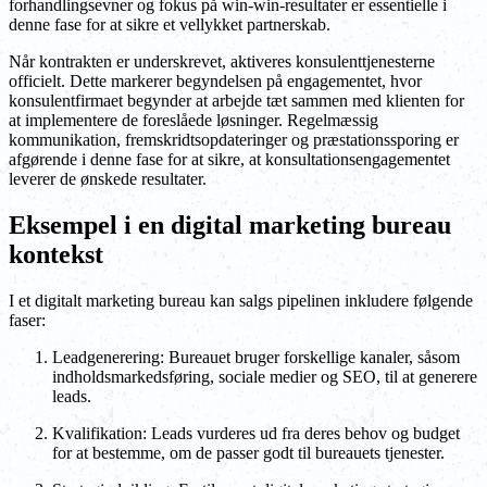
forhandlingsevner og fokus på win-win-resultater er essentielle i
denne fase for at sikre et vellykket partnerskab.
Når kontrakten er underskrevet, aktiveres konsulenttjenesterne
officielt. Dette markerer begyndelsen på engagementet, hvor
konsulentfirmaet begynder at arbejde tæt sammen med klienten for
at implementere de foreslåede løsninger. Regelmæssig
kommunikation, fremskridtsopdateringer og præstationssporing er
afgørende i denne fase for at sikre, at konsultationsengagementet
leverer de ønskede resultater.
Eksempel i en digital marketing bureau
kontekst
I et digitalt marketing bureau kan salgs pipelinen inkludere følgende
faser:
Leadgenerering: Bureauet bruger forskellige kanaler, såsom
indholdsmarkedsføring, sociale medier og SEO, til at generere
leads.
Kvalifikation: Leads vurderes ud fra deres behov og budget
for at bestemme, om de passer godt til bureauets tjenester.