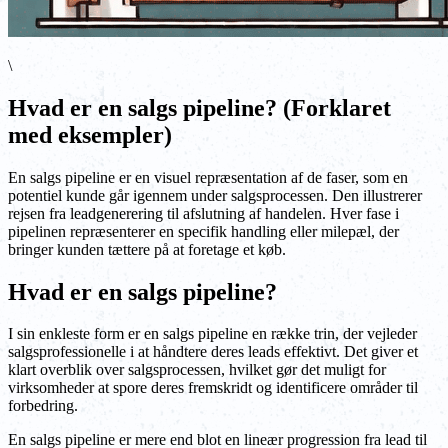
\
Hvad er en salgs pipeline? (Forklaret
med eksempler)
En salgs pipeline er en visuel repræsentation af de faser, som en
potentiel kunde går igennem under salgsprocessen. Den illustrerer
rejsen fra leadgenerering til afslutning af handelen. Hver fase i
pipelinen repræsenterer en specifik handling eller milepæl, der
bringer kunden tættere på at foretage et køb.
Hvad er en salgs pipeline?
I sin enkleste form er en salgs pipeline en række trin, der vejleder
salgsprofessionelle i at håndtere deres leads effektivt. Det giver et
klart overblik over salgsprocessen, hvilket gør det muligt for
virksomheder at spore deres fremskridt og identificere områder til
forbedring.
En salgs pipeline er mere end blot en lineær progression fra lead til