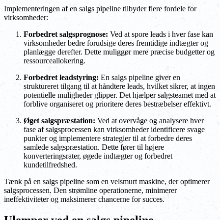
Implementeringen af en salgs pipeline tilbyder flere fordele for
virksomheder:
Forbedret salgsprognose:
Ved at spore leads i hver fase kan
virksomheder bedre forudsige deres fremtidige indtægter og
planlægge derefter. Dette muliggør mere præcise budgetter og
ressourceallokering.
Forbedret leadstyring:
En salgs pipeline giver en
struktureret tilgang til at håndtere leads, hvilket sikrer, at ingen
potentielle muligheder glipper. Det hjælper salgsteamet med at
forblive organiseret og prioritere deres bestræbelser effektivt.
Øget salgspræstation:
Ved at overvåge og analysere hver
fase af salgsprocessen kan virksomheder identificere svage
punkter og implementere strategier til at forbedre deres
samlede salgspræstation. Dette fører til højere
konverteringsrater, øgede indtægter og forbedret
kundetilfredshed.
Tænk på en salgs pipeline som en velsmurt maskine, der optimerer
salgsprocessen. Den strømline operationerne, minimerer
ineffektiviteter og maksimerer chancerne for succes.
Ulemper ved en salgs pipeline