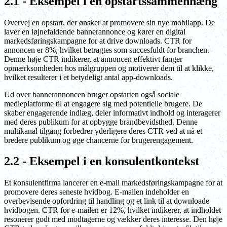
2.1 - Eksempel i en opstartssammenhæng
Overvej en opstart, der ønsker at promovere sin nye mobilapp. De
laver en iøjnefaldende bannerannonce og kører en digital
markedsføringskampagne for at drive downloads. CTR for
annoncen er 8%, hvilket betragtes som succesfuldt for branchen.
Denne høje CTR indikerer, at annoncen effektivt fanger
opmærksomheden hos målgruppen og motiverer dem til at klikke,
hvilket resulterer i et betydeligt antal app-downloads.
Ud over bannerannoncen bruger opstarten også sociale
medieplatforme til at engagere sig med potentielle brugere. De
skaber engagerende indlæg, deler informativt indhold og interagerer
med deres publikum for at opbygge brandbevidsthed. Denne
multikanal tilgang forbedrer yderligere deres CTR ved at nå et
bredere publikum og øge chancerne for brugerengagement.
2.2 - Eksempel i en konsulentkontekst
Et konsulentfirma lancerer en e-mail markedsføringskampagne for at
promovere deres seneste hvidbog. E-mailen indeholder en
overbevisende opfordring til handling og et link til at downloade
hvidbogen. CTR for e-mailen er 12%, hvilket indikerer, at indholdet
resonerer godt med modtagerne og vækker deres interesse. Den høje