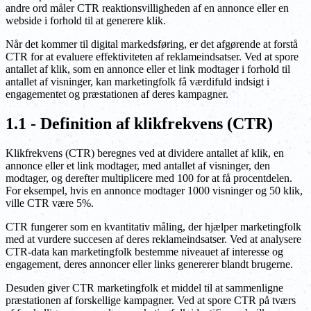
andre ord måler CTR reaktionsvilligheden af en annonce eller en
webside i forhold til at generere klik.
Når det kommer til digital markedsføring, er det afgørende at forstå
CTR for at evaluere effektiviteten af reklameindsatser. Ved at spore
antallet af klik, som en annonce eller et link modtager i forhold til
antallet af visninger, kan marketingfolk få værdifuld indsigt i
engagementet og præstationen af deres kampagner.
1.1 - Definition af klikfrekvens (CTR)
Klikfrekvens (CTR) beregnes ved at dividere antallet af klik, en
annonce eller et link modtager, med antallet af visninger, den
modtager, og derefter multiplicere med 100 for at få procentdelen.
For eksempel, hvis en annonce modtager 1000 visninger og 50 klik,
ville CTR være 5%.
CTR fungerer som en kvantitativ måling, der hjælper marketingfolk
med at vurdere succesen af deres reklameindsatser. Ved at analysere
CTR-data kan marketingfolk bestemme niveauet af interesse og
engagement, deres annoncer eller links genererer blandt brugerne.
Desuden giver CTR marketingfolk et middel til at sammenligne
præstationen af forskellige kampagner. Ved at spore CTR på tværs