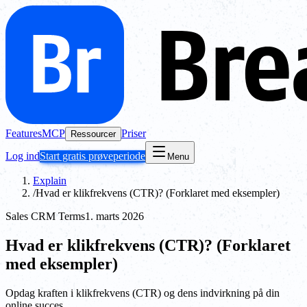
Features
MCP
Priser
Ressourcer
Log ind
Start gratis prøveperiode
Menu
Explain
/
Hvad er klikfrekvens (CTR)? (Forklaret med eksempler)
Sales CRM Terms
1. marts 2026
Hvad er klikfrekvens (CTR)? (Forklaret
med eksempler)
Opdag kraften i klikfrekvens (CTR) og dens indvirkning på din
online succes.