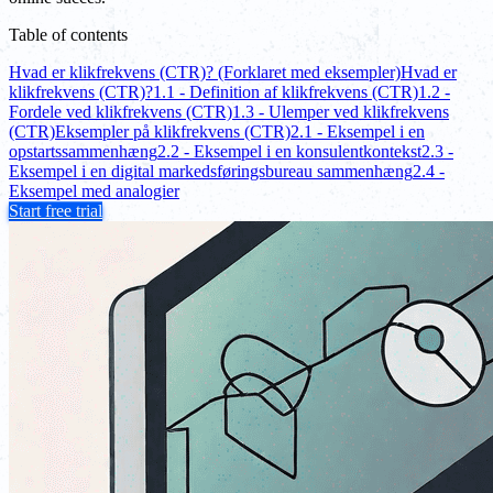
Table of contents
Hvad er klikfrekvens (CTR)? (Forklaret med eksempler)
Hvad er
klikfrekvens (CTR)?
1.1 - Definition af klikfrekvens (CTR)
1.2 -
Fordele ved klikfrekvens (CTR)
1.3 - Ulemper ved klikfrekvens
(CTR)
Eksempler på klikfrekvens (CTR)
2.1 - Eksempel i en
opstartssammenhæng
2.2 - Eksempel i en konsulentkontekst
2.3 -
Eksempel i en digital markedsføringsbureau sammenhæng
2.4 -
Eksempel med analogier
Start free trial