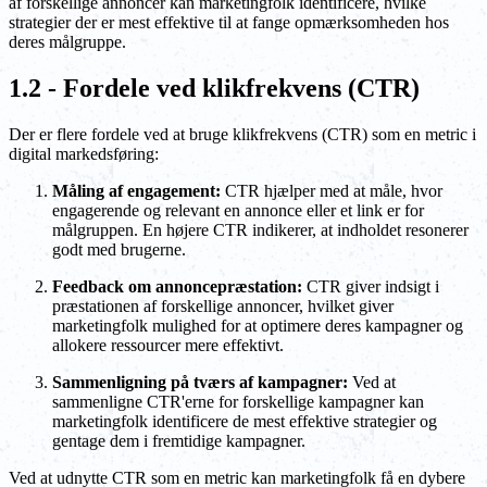
af forskellige annoncer kan marketingfolk identificere, hvilke
strategier der er mest effektive til at fange opmærksomheden hos
deres målgruppe.
1.2 - Fordele ved klikfrekvens (CTR)
Der er flere fordele ved at bruge klikfrekvens (CTR) som en metric i
digital markedsføring:
Måling af engagement:
CTR hjælper med at måle, hvor
engagerende og relevant en annonce eller et link er for
målgruppen. En højere CTR indikerer, at indholdet resonerer
godt med brugerne.
Feedback om annoncepræstation:
CTR giver indsigt i
præstationen af forskellige annoncer, hvilket giver
marketingfolk mulighed for at optimere deres kampagner og
allokere ressourcer mere effektivt.
Sammenligning på tværs af kampagner:
Ved at
sammenligne CTR'erne for forskellige kampagner kan
marketingfolk identificere de mest effektive strategier og
gentage dem i fremtidige kampagner.
Ved at udnytte CTR som en metric kan marketingfolk få en dybere