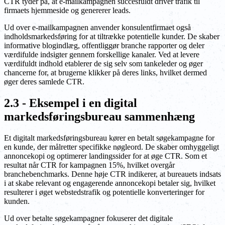
CTR tyder på, at e-mailkampagnen succesfuldt driver trafik til
firmaets hjemmeside og genererer leads.
Ud over e-mailkampagnen anvender konsulentfirmaet også
indholdsmarkedsføring for at tiltrække potentielle kunder. De skaber
informative blogindlæg, offentliggør branche rapporter og deler
værdifulde indsigter gennem forskellige kanaler. Ved at levere
værdifuldt indhold etablerer de sig selv som tankeleder og øger
chancerne for, at brugerne klikker på deres links, hvilket dermed
øger deres samlede CTR.
2.3 - Eksempel i en digital
markedsføringsbureau sammenhæng
Et digitalt markedsføringsbureau kører en betalt søgekampagne for
en kunde, der målretter specifikke nøgleord. De skaber omhyggeligt
annoncekopi og optimerer landingssider for at øge CTR. Som et
resultat når CTR for kampagnen 15%, hvilket overgår
branchebenchmarks. Denne høje CTR indikerer, at bureauets indsats
i at skabe relevant og engagerende annoncekopi betaler sig, hvilket
resulterer i øget webstedstrafik og potentielle konverteringer for
kunden.
Ud over betalte søgekampagner fokuserer det digitale