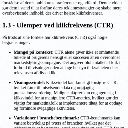
forståelse af deres publikums præferencer og adfærd. Denne viden
gør dem i stand til at forfine deres reklamestrategier og skabe mere
overbevisende indhold, der driver højere klikfrekvenser.
1.3 - Ulemper ved klikfrekvens (CTR)
På trods af sine fordele har klikfrekvens (CTR) også nogle
begrænsninger:
Mangel på kontekst:
CTR alene giver ikke et omfattende
billede af brugerens hensigt eller succesen af en overordnet
markedsføringskampagne. Det angiver blot antallet af klik i
forhold til visninger uden at tage hensyn til kvaliteten eller
relevansen af disse klik.
Visningssvindel:
Kliksvindel kan kunstigt forstørre CTR,
hvilket fører til misvisende data og unøjagtig
præstationsvurdering. Maligne aktører kan engagere sig i
kliksvindel for at manipulere CTR-metrics, hvilket gør det
vigtigt for marketingfolk at implementere tiltag for at opdage
og forhindre svigagtige aktiviteter.
Variationer i branchebenchmark:
CTR-benchmarks kan
variere betydeligt på tværs af brancher, hvilket gør det