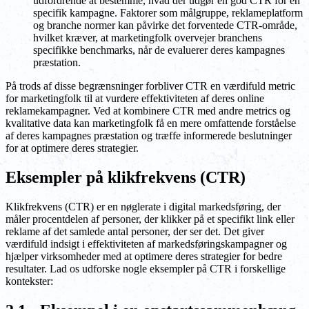
udfordrende at bestemme, hvad der udgør en god CTR for en
specifik kampagne. Faktorer som målgruppe, reklameplatform
og branche normer kan påvirke det forventede CTR-område,
hvilket kræver, at marketingfolk overvejer branchens
specifikke benchmarks, når de evaluerer deres kampagnes
præstation.
På trods af disse begrænsninger forbliver CTR en værdifuld metric
for marketingfolk til at vurdere effektiviteten af deres online
reklamekampagner. Ved at kombinere CTR med andre metrics og
kvalitative data kan marketingfolk få en mere omfattende forståelse
af deres kampagnes præstation og træffe informerede beslutninger
for at optimere deres strategier.
Eksempler på klikfrekvens (CTR)
Klikfrekvens (CTR) er en nøglerate i digital markedsføring, der
måler procentdelen af personer, der klikker på et specifikt link eller
reklame af det samlede antal personer, der ser det. Det giver
værdifuld indsigt i effektiviteten af markedsføringskampagner og
hjælper virksomheder med at optimere deres strategier for bedre
resultater. Lad os udforske nogle eksempler på CTR i forskellige
kontekster: