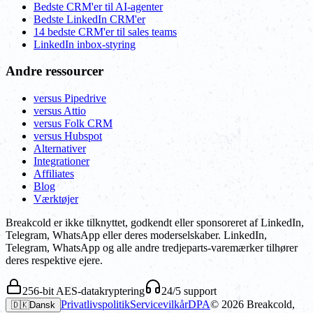
Bedste CRM'er til AI-agenter
Bedste LinkedIn CRM'er
14 bedste CRM'er til sales teams
LinkedIn inbox-styring
Andre ressourcer
versus Pipedrive
versus Attio
versus Folk CRM
versus Hubspot
Alternativer
Integrationer
Affiliates
Blog
Værktøjer
Breakcold er ikke tilknyttet, godkendt eller sponsoreret af LinkedIn,
Telegram, WhatsApp eller deres moderselskaber. LinkedIn,
Telegram, WhatsApp og alle andre tredjeparts-varemærker tilhører
deres respektive ejere.
256-bit AES-datakryptering
24/5 support
Privatlivspolitik
Servicevilkår
DPA
©
2026
Breakcold,
🇩🇰
Dansk