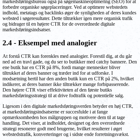
markedsføringsbureau også på søgemaskineoptimering (SEO) for at
forbedre organiske søgeplaceringer. Ved at optimere webstedets
indhold, metatags og backlinks øger de synligheden af deres kundes
websted i søgeresultater. Dette tiltrækker igen mere organisk trafik
og bidrager til en højere CTR for de overordnede digitale
markedsføringsindsatser.
2.4 - Eksempel med analogier
At forstå CTR kan forenkles med analogier. Forestil dig, at du går
ned ad en travl gade, og du ser to butikker med catchy bannere. Den
ene butik har en CTR på 8%, fordi mange mennesker bliver
tiltrukket af deres banner og træder ind for at udforske. I
modsætning hertil har den anden butik kun en CTR på 2%, hvilket
indikerer, at deres banner ikke tiltrækker mange forbipasserende.
Den højere CTR viser effektiviteten af den første butiks
markedsføringsstrategi til at drive fodtrafik og potentielle salg.
Ligesom i den digitale markedsføringsverden betyder en høj CTR,
at markedsføringsindsatserne er succesfulde i at fange
opmærksomheden hos målgruppen og motivere dem til at tage
handling. Det viser, at indholdet, designet og den overordnede
strategi resonerer godt med brugerne, hvilket resulterer i øget
webstedstrafik, konverteringer og i sidste ende forretningsvækst.