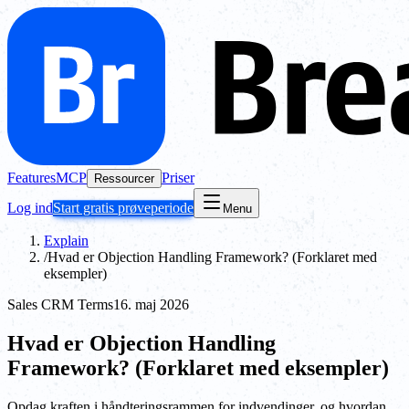
Features
MCP
Priser
Ressourcer
Log ind
Start gratis prøveperiode
Menu
Explain
/
Hvad er Objection Handling Framework? (Forklaret med
eksempler)
Sales CRM Terms
16. maj 2026
Hvad er Objection Handling
Framework? (Forklaret med eksempler)
Opdag kraften i håndteringsrammen for indvendinger, og hvordan