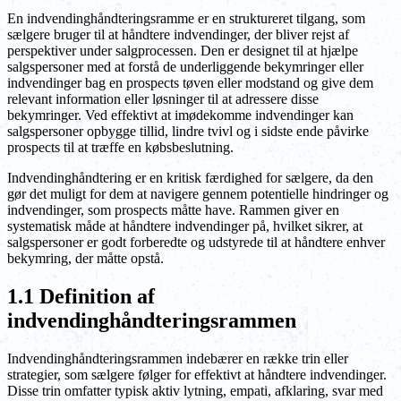
En indvendinghåndteringsramme er en struktureret tilgang, som
sælgere bruger til at håndtere indvendinger, der bliver rejst af
perspektiver under salgprocessen. Den er designet til at hjælpe
salgspersoner med at forstå de underliggende bekymringer eller
indvendinger bag en prospects tøven eller modstand og give dem
relevant information eller løsninger til at adressere disse
bekymringer. Ved effektivt at imødekomme indvendinger kan
salgspersoner opbygge tillid, lindre tvivl og i sidste ende påvirke
prospects til at træffe en købsbeslutning.
Indvendinghåndtering er en kritisk færdighed for sælgere, da den
gør det muligt for dem at navigere gennem potentielle hindringer og
indvendinger, som prospects måtte have. Rammen giver en
systematisk måde at håndtere indvendinger på, hvilket sikrer, at
salgspersoner er godt forberedte og udstyrede til at håndtere enhver
bekymring, der måtte opstå.
1.1 Definition af
indvendinghåndteringsrammen
Indvendinghåndteringsrammen indebærer en række trin eller
strategier, som sælgere følger for effektivt at håndtere indvendinger.
Disse trin omfatter typisk aktiv lytning, empati, afklaring, svar med