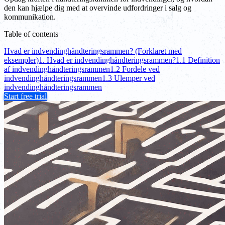
den kan hjælpe dig med at overvinde udfordringer i salg og
kommunikation.
Table of contents
Hvad er indvendinghåndteringsrammen? (Forklaret med
eksempler)
1. Hvad er indvendinghåndteringsrammen?
1.1 Definition
af indvendinghåndteringsrammen
1.2 Fordele ved
indvendinghåndteringsrammen
1.3 Ulemper ved
indvendinghåndteringsrammen
Start free trial