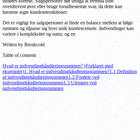
udføres korrekt. Salgspersoner bør undgå at fremstå som
overdrevent øvet eller bruge forudbestemte svar, da dette kan
hæmme ægte kundeinteraktioner.
Det er vigtigt for salgspersoner at finde en balance mellem at følge
rammen og tilpasse sig hver unik kundescenarie. Indvendinger kan
variere i kompleksitet og natur, og en
Written by
Breakcold
Table of contents
Hvad er indvendinghåndteringsrammen? (Forklaret med
eksempler)
1. Hvad er indvendinghåndteringsrammen?
1.1 Definition
af indvendinghåndteringsrammen
1.2 Fordele ved
indvendinghåndteringsrammen
1.3 Ulemper ved
indvendinghåndteringsrammen