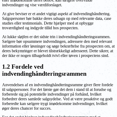
eller imødekomme deres behov, kan sælgere overvinde
indvendinger og vise værdiforslaget.
At give beviser er et andet vigtigt aspekt af indvendinghåndtering.
Salgspersoner bør bakke deres udsagn op med relevante data, case
studies eller testimonials. Dette hjælper med at opbygge
troværdighed og indgyde tillid hos prospecten.
At lukke sløjfen er det sidste trin i indvendinghåndteringsrammen.
Sælgere bør opsummere indvendingen, adressere den med relevant
information eller løsninger og søge bekræftelse fra prospecten om, at
deres bekymringer er blevet tilstrækkeligt adresseret. Dette sikrer, at
der ikke er nogen tilbageholdt tvivl eller tøven i prospectens sind.
1.2 Fordele ved
indvendinghåndteringsrammen
Anvendelsen af en indvendinghåndteringsramme giver flere fordele
til salgspersoner. For det første gør det dem i stand til at forudse og
forberede sig på potentielle indvendinger på forhånd, hvilket
forbedrer deres samlede salgsydelse. Ved at være proaktive og godt
forberedte kan sælgere trygt imødekomme indvendinger, hvilket
øger deres chancer for succes.