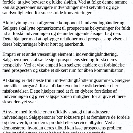
fordele, at give beviser og lukke sløjfen. Ved at følge denne ramme
kan salgspersoner navigere indvendinger med selvtillid og øge
sandsynligheden for succesfulde konverteringer.
Aktiv lytning er en afgørende komponent i indvendinghåndtering.
Sælgere skal lytte opmærksomt til prospectens bekymringer for fuldt
ud at forstå indvendingen og de underliggende årsager bag den.
Dette hjælper med at opbygge relationer med prospects og viser, at
deres bekymringer bliver hørt og anerkendt.
Empati er et andet væsentligt element i indvendinghåndtering.
Salgspersoner skal sætte sig i prospectens sted og forstå deres
perspektiv. Ved at vise empati kan sælgere etablere en forbindelse
med prospecten og skabe et sikkert rum for åben kommunikation.
Afklaring er det næste trin i indvendinghåndteringsrammen. Sælgere
bør stille spørgsmål for at afklare eventuelle usikkerheder eller
misforståelser. Dette hjælper med at få en dybere forståelse af
indvendingen og giver salgspersonen mulighed for at give et mere
skræddersyet svar.
At svare med fordele er en effektiv strategi til at adressere
indvendinger. Salgspersoner bør fokusere på at fremhæve de fordele
og den værdi, som deres produkt eller service tilbyder. Ved at
demonstrere, hvordan deres tilbud kan løse prospectens problem