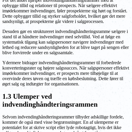
For det andet hjælper indvendinghåndteringsrammer med at
opbygge tillid og relationer til prospects. Når sælgere effektivt
imødekommer indvendinger, føler prospekterne sig hørt og forstået.
Dette opbygger tillid og styrker salgforholdet, hvilket gør det mere
sandsynligt, at prospekterne går videre i salgprocessen.
Desuden gør en struktureret indvendinghåndteringsramme sælgere i
stand til at håndtere indvendinger med selvtillid. Ved at følge en
systematisk tilgang kan salgspersoner navigere indvendinger med
lethed og reducere sandsynligheden for at blive taget på sengen eller
blive forvirrede under en salgssamtale.
Ydermere bidrager indvendinghåndteringsrammer til forbedrede
konverteringsrater og højere salgssucces. Når salgspersoner effektivt
imødekommer indvendinger, er prospects mere tilbøjelige til at
overvinde deres tøven og træffe en købsbeslutning. Dette fører til
øget salg og indtægter for organisationen.
1.3 Ulemper ved
indvendinghåndteringsrammen
Selvom indvendinghåndteringsrammer tilbyder adskillige fordele,
kommer de også med visse begrænsninger. En af ulemperne er
potentialet for at skrive script eller lyde robotagtigt, hvis det ikke