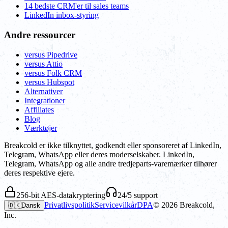
14 bedste CRM'er til sales teams
LinkedIn inbox-styring
Andre ressourcer
versus Pipedrive
versus Attio
versus Folk CRM
versus Hubspot
Alternativer
Integrationer
Affiliates
Blog
Værktøjer
Breakcold er ikke tilknyttet, godkendt eller sponsoreret af LinkedIn,
Telegram, WhatsApp eller deres moderselskaber. LinkedIn,
Telegram, WhatsApp og alle andre tredjeparts-varemærker tilhører
deres respektive ejere.
256-bit AES-datakryptering
24/5 support
Privatlivspolitik
Servicevilkår
DPA
©
2026
Breakcold,
🇩🇰
Dansk
Inc.