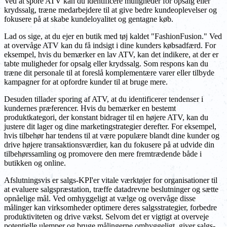
Ved at spore ATV kan du identificere muligheder for opsalg eller
krydssalg, træne medarbejdere til at give bedre kundeoplevelser og
fokusere på at skabe kundeloyalitet og gentagne køb.
Lad os sige, at du ejer en butik med tøj kaldet "FashionFusion." Ved
at overvåge ATV kan du få indsigt i dine kunders købsadfærd. For
eksempel, hvis du bemærker en lav ATV, kan det indikere, at der er
tabte muligheder for opsalg eller krydssalg. Som respons kan du
træne dit personale til at foreslå komplementære varer eller tilbyde
kampagner for at opfordre kunder til at bruge mere.
Desuden tillader sporing af ATV, at du identificerer tendenser i
kundernes præferencer. Hvis du bemærker en bestemt
produktkategori, der konstant bidrager til en højere ATV, kan du
justere dit lager og dine marketingstrategier derefter. For eksempel,
hvis tilbehør har tendens til at være populære blandt dine kunder og
drive højere transaktionsværdier, kan du fokusere på at udvide din
tilbehørssamling og promovere den mere fremtrædende både i
butikken og online.
Afslutningsvis er salgs-KPI'er vitale værktøjer for organisationer til
at evaluere salgspræstation, træffe datadrevne beslutninger og sætte
opnåelige mål. Ved omhyggeligt at vælge og overvåge disse
målinger kan virksomheder optimere deres salgsstrategier, forbedre
produktiviteten og drive vækst. Selvom det er vigtigt at overveje
potentielle ulemper og bruge målingerne omhyggeligt, giver salgs-