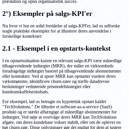
præstation og opnå organisatorisk succes.
2°) Eksempler på salgs-KPI'er
Nu hvor vi har en solid forståelse af salgs-KPI'er, lad os udforske
nogle praktiske eksempler for at illustrere deres anvendelse i
forskellige kontekster:
2.1 - Eksempel i en opstarts-kontekst
I en opstartssituation kunne en relevant salgs-KPI være månedlige
tilbagevendende indtægter (MRR), der måler en virksomheds
forudsigelige indtægter baseret på tilbagevendende abonnementer
eller kontrakter. Ved at spore MRR kan opstarter vurdere deres
vækstmønstre, identificere churn-rater og træffe datadrevne
beslutninger vedrørende prismodelstrategier eller
kundeanskaffelsesindsats.
For eksempel, lad os betragte en hypotetisk opstart kaldet
"TechSolutions." De tilbyder et software-as-a-service (SaaS)
produkt og er stærkt afhængige af månedlige abonnementer for
indtægter. Ved nøje at overvåge deres MRR kan TechSolutions
afgøre, om deres kundebase vokser stabilt, eller om de oplever en
høj churn-rate. Disse oplysninger gør det muligt for dem at justere