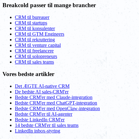
Breakcold passer til mange brancher
CRM til bureauer
CRM til startups
CRM til konsulenter
CRM til GTM Engineers
CRM til rekruttering
CRM til venture capital
CRM til freelancere
CRM til solopreneurs
CRM til sales teams
Vores bedste artikler
Det ÆGTE AI-native CRM
De bedste AI sales-CRM'er
Bedste CRM'er med Claude-integration
Bedste CRM'er med ChatGPT-integration
Bedste CRM'er med OpenClaw-integration
Bedste CRM'er til AI-agenter
Bedste LinkedIn CRM'er
14 bedste CRM'er til sales teams
LinkedIn inbox-styring