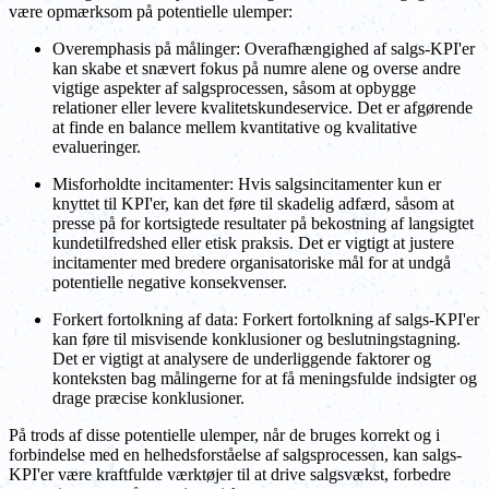
være opmærksom på potentielle ulemper:
Overemphasis på målinger: Overafhængighed af salgs-KPI'er
kan skabe et snævert fokus på numre alene og overse andre
vigtige aspekter af salgsprocessen, såsom at opbygge
relationer eller levere kvalitetskundeservice. Det er afgørende
at finde en balance mellem kvantitative og kvalitative
evalueringer.
Misforholdte incitamenter: Hvis salgsincitamenter kun er
knyttet til KPI'er, kan det føre til skadelig adfærd, såsom at
presse på for kortsigtede resultater på bekostning af langsigtet
kundetilfredshed eller etisk praksis. Det er vigtigt at justere
incitamenter med bredere organisatoriske mål for at undgå
potentielle negative konsekvenser.
Forkert fortolkning af data: Forkert fortolkning af salgs-KPI'er
kan føre til misvisende konklusioner og beslutningstagning.
Det er vigtigt at analysere de underliggende faktorer og
konteksten bag målingerne for at få meningsfulde indsigter og
drage præcise konklusioner.
På trods af disse potentielle ulemper, når de bruges korrekt og i
forbindelse med en helhedsforståelse af salgsprocessen, kan salgs-
KPI'er være kraftfulde værktøjer til at drive salgsvækst, forbedre