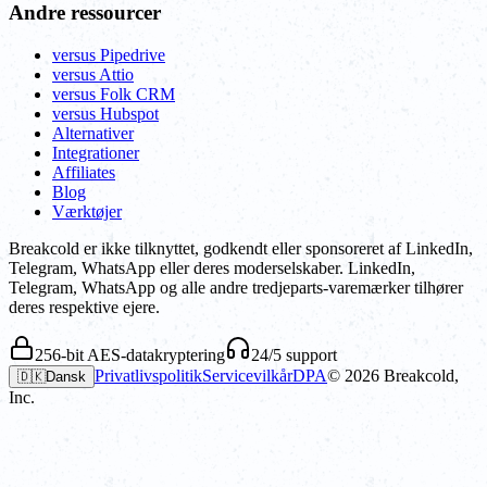
Andre ressourcer
versus Pipedrive
versus Attio
versus Folk CRM
versus Hubspot
Alternativer
Integrationer
Affiliates
Blog
Værktøjer
Breakcold er ikke tilknyttet, godkendt eller sponsoreret af LinkedIn,
Telegram, WhatsApp eller deres moderselskaber. LinkedIn,
Telegram, WhatsApp og alle andre tredjeparts-varemærker tilhører
deres respektive ejere.
256-bit AES-datakryptering
24/5 support
Privatlivspolitik
Servicevilkår
DPA
©
2026
Breakcold,
🇩🇰
Dansk
Inc.