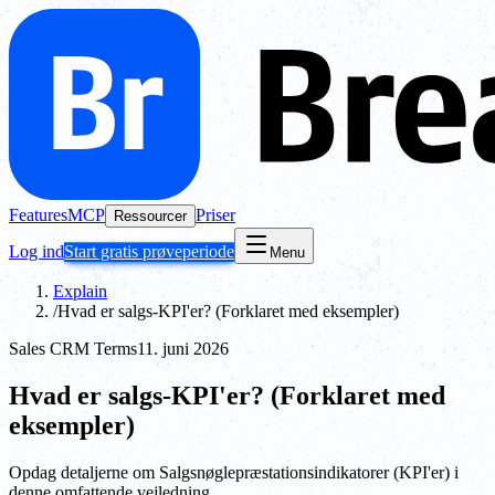
Features
MCP
Priser
Ressourcer
Log ind
Start gratis prøveperiode
Menu
Explain
/
Hvad er salgs-KPI'er? (Forklaret med eksempler)
Sales CRM Terms
11. juni 2026
Hvad er salgs-KPI'er? (Forklaret med
eksempler)
Opdag detaljerne om Salgsnøglepræstationsindikatorer (KPI'er) i
denne omfattende vejledning.