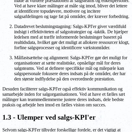
måde at vurdere præstationen af salgsteams og enkeltpersoner.
Ved at have klare målinger at måle sig imod, bliver det lettere
at identificere topudøvere, motivere og incitere
salgsafdelingen og tage fat på områder, der kræver forbedring.
Datadrevet beslutningstagning: Salgs-KPI'er giver værdifuld
indsigt i effektiviteten af salgsstrategier og -taktik. De hjælper
ledelsen med at træffe informerede beslutninger baseret på
realtidsdata, hvilket gør det muligt at allokere ressourcer klogt,
forfine salgsprocesser og identificere vækstområder.
Målfastsættelse og alignment: Salgs-KPI'er gør det muligt for
organisationer at sætte realistiske, opnåelige mål for deres
salgsteams. Ved at definere specifikke mål og milepæle kan
salgspersonale fokusere deres indsats på de områder, der har
den største indflydelse på den overordnede præstation.
Desuden faciliterer salgs-KPI'er også effektiv kommunikation og
samarbejde inden for salgorganisationen. Ved at have et fælles sæt
målinger kan teammedlemmerne justere deres indsats, dele bedste
praksis og arbejde hen imod en fælles vision om succes.
1.3 - Ulemper ved salgs-KPI'er
Selvom salgs-KPI'er tilbyder forskellige fordele, er det vigtigt at