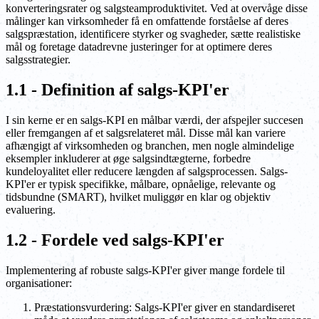
konverteringsrater og salgsteamproduktivitet. Ved at overvåge disse
målinger kan virksomheder få en omfattende forståelse af deres
salgspræstation, identificere styrker og svagheder, sætte realistiske
mål og foretage datadrevne justeringer for at optimere deres
salgsstrategier.
1.1 - Definition af salgs-KPI'er
I sin kerne er en salgs-KPI en målbar værdi, der afspejler succesen
eller fremgangen af et salgsrelateret mål. Disse mål kan variere
afhængigt af virksomheden og branchen, men nogle almindelige
eksempler inkluderer at øge salgsindtægterne, forbedre
kundeloyalitet eller reducere længden af salgsprocessen. Salgs-
KPI'er er typisk specifikke, målbare, opnåelige, relevante og
tidsbundne (SMART), hvilket muliggør en klar og objektiv
evaluering.
1.2 - Fordele ved salgs-KPI'er
Implementering af robuste salgs-KPI'er giver mange fordele til
organisationer:
Præstationsvurdering: Salgs-KPI'er giver en standardiseret