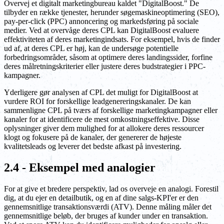
Overvej et digitalt marketingbureau kaldet "DigitalBoost." De
tilbyder en række tjenester, herunder søgemaskineoptimering (SEO),
pay-per-click (PPC) annoncering og markedsføring på sociale
medier. Ved at overvåge deres CPL kan DigitalBoost evaluere
effektiviteten af deres marketingindsats. For eksempel, hvis de finder
ud af, at deres CPL er høj, kan de undersøge potentielle
forbedringsområder, såsom at optimere deres landingssider, forfine
deres målretningskriterier eller justere deres budstrategier i PPC-
kampagner.
Yderligere gør analysen af CPL det muligt for DigitalBoost at
vurdere ROI for forskellige leadgenereringskanaler. De kan
sammenligne CPL på tværs af forskellige marketingkampagner eller
kanaler for at identificere de mest omkostningseffektive. Disse
oplysninger giver dem mulighed for at allokere deres ressourcer
klogt og fokusere på de kanaler, der genererer de højeste
kvalitetsleads og leverer det bedste afkast på investering.
2.4 - Eksempel med analogier
For at give et bredere perspektiv, lad os overveje en analogi. Forestil
dig, at du ejer en detailbutik, og en af dine salgs-KPI'er er den
gennemsnitlige transaktionsværdi (ATV). Denne måling måler det
gennemsnitlige beløb, der bruges af kunder under en transaktion.