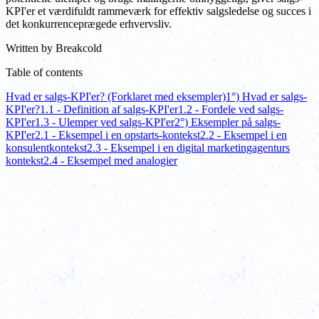
KPI'er et værdifuldt rammeværk for effektiv salgsledelse og succes i
det konkurrenceprægede erhvervsliv.
Written by
Breakcold
Table of contents
Hvad er salgs-KPI'er? (Forklaret med eksempler)
1°) Hvad er salgs-
KPI'er?
1.1 - Definition af salgs-KPI'er
1.2 - Fordele ved salgs-
KPI'er
1.3 - Ulemper ved salgs-KPI'er
2°) Eksempler på salgs-
KPI'er
2.1 - Eksempel i en opstarts-kontekst
2.2 - Eksempel i en
konsulentkontekst
2.3 - Eksempel i en digital marketingagenturs
kontekst
2.4 - Eksempel med analogier