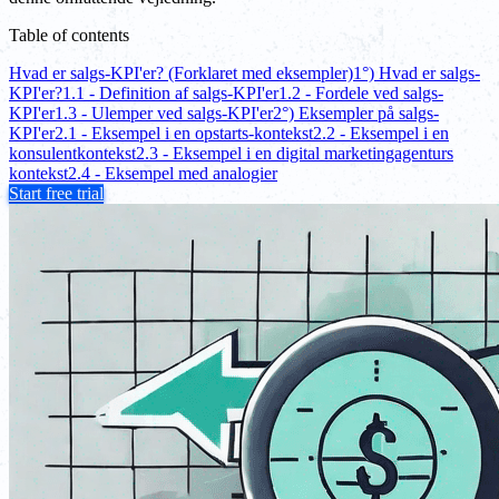
Table of contents
Hvad er salgs-KPI'er? (Forklaret med eksempler)
1°) Hvad er salgs-
KPI'er?
1.1 - Definition af salgs-KPI'er
1.2 - Fordele ved salgs-
KPI'er
1.3 - Ulemper ved salgs-KPI'er
2°) Eksempler på salgs-
KPI'er
2.1 - Eksempel i en opstarts-kontekst
2.2 - Eksempel i en
konsulentkontekst
2.3 - Eksempel i en digital marketingagenturs
kontekst
2.4 - Eksempel med analogier
Start free trial