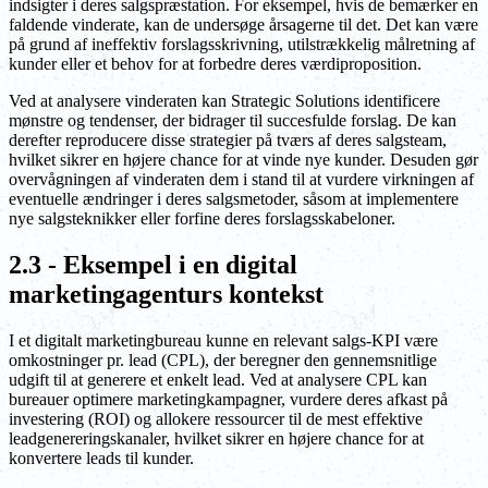
indsigter i deres salgspræstation. For eksempel, hvis de bemærker en
faldende vinderate, kan de undersøge årsagerne til det. Det kan være
på grund af ineffektiv forslagsskrivning, utilstrækkelig målretning af
kunder eller et behov for at forbedre deres værdiproposition.
Ved at analysere vinderaten kan Strategic Solutions identificere
mønstre og tendenser, der bidrager til succesfulde forslag. De kan
derefter reproducere disse strategier på tværs af deres salgsteam,
hvilket sikrer en højere chance for at vinde nye kunder. Desuden gør
overvågningen af vinderaten dem i stand til at vurdere virkningen af
eventuelle ændringer i deres salgsmetoder, såsom at implementere
nye salgsteknikker eller forfine deres forslagsskabeloner.
2.3 - Eksempel i en digital
marketingagenturs kontekst
I et digitalt marketingbureau kunne en relevant salgs-KPI være
omkostninger pr. lead (CPL), der beregner den gennemsnitlige
udgift til at generere et enkelt lead. Ved at analysere CPL kan
bureauer optimere marketingkampagner, vurdere deres afkast på
investering (ROI) og allokere ressourcer til de mest effektive
leadgenereringskanaler, hvilket sikrer en højere chance for at
konvertere leads til kunder.