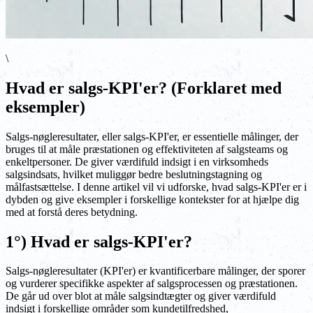
\
Hvad er salgs-KPI'er? (Forklaret med
eksempler)
Salgs-nøgleresultater, eller salgs-KPI'er, er essentielle målinger, der
bruges til at måle præstationen og effektiviteten af salgsteams og
enkeltpersoner. De giver værdifuld indsigt i en virksomheds
salgsindsats, hvilket muliggør bedre beslutningstagning og
målfastsættelse. I denne artikel vil vi udforske, hvad salgs-KPI'er er i
dybden og give eksempler i forskellige kontekster for at hjælpe dig
med at forstå deres betydning.
1°) Hvad er salgs-KPI'er?
Salgs-nøgleresultater (KPI'er) er kvantificerbare målinger, der sporer
og vurderer specifikke aspekter af salgsprocessen og præstationen.
De går ud over blot at måle salgsindtægter og giver værdifuld
indsigt i forskellige områder som kundetilfredshed,