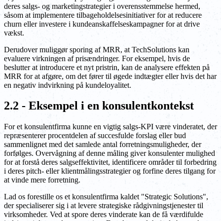
deres salgs- og marketingstrategier i overensstemmelse hermed,
såsom at implementere tilbageholdelsesinitiativer for at reducere
churn eller investere i kundeanskaffelseskampagner for at drive
vækst.
Derudover muliggør sporing af MRR, at TechSolutions kan
evaluere virkningen af prisændringer. For eksempel, hvis de
beslutter at introducere et nyt pristrin, kan de analysere effekten på
MRR for at afgøre, om det fører til øgede indtægter eller hvis det har
en negativ indvirkning på kundeloyalitet.
2.2 - Eksempel i en konsulentkontekst
For et konsulentfirma kunne en vigtig salgs-KPI være vinderatet, der
repræsenterer procentdelen af succesfulde forslag eller bud
sammenlignet med det samlede antal forretningsmuligheder, der
forfølges. Overvågning af denne måling giver konsulenter mulighed
for at forstå deres salgseffektivitet, identificere områder til forbedring
i deres pitch- eller klientmålingsstrategier og forfine deres tilgang for
at vinde mere forretning.
Lad os forestille os et konsulentfirma kaldet "Strategic Solutions",
der specialiserer sig i at levere strategiske rådgivningstjenester til
virksomheder. Ved at spore deres vinderate kan de få værdifulde