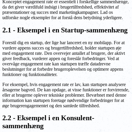
Konceptet engagement rate er essentielt i forskellige sammenhænge,
da det giver værdifuld indsigt i brugertilfredshed, effektivitet af
præsentationer og succes med marketingkampagner. Lad os
udforske nogle eksempler for at forstå dens betydning yderligere.
2.1 - Eksempel i en Startup-sammenhæng
Forestil dig en startup, der lige har lanceret en ny mobilapp. For at
vurdere appens succes og brugertilfredshed, holder startupen øje
med engagement rate. Den overvejer antallet af brugere, der aktivt
giver feedback, vurderer appen og foreslår forbedringer. Ved at
overvåge engagement rate kan startupen træffe datadrevne
beslutninger for at forbedre brugeroplevelsen og optimere appens
funktioner og funktionaliteter.
For eksempel, hvis engagement rate er lav, kan startupen analysere
årsagerne bagved. De kan opdage, at visse funktioner er forvirrende,
eller at brugerne oplever tekniske problemer. Bevæbnet med denne
information kan startupen foretage nødvendige forbedringer for at
øge brugerengagementet og den samlede tilfredshed.
2.2 - Eksempel i en Konsulent-
sammenhæng