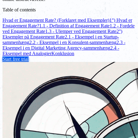
Table of contents
Hvad er Engagement Rate? (Forklaret med Eksempler)
1°) Hvad er
Engagement Rate?
1.1 - Definition af Engagement Rate
1.2 - Fordele
ved Engagement Rate
1.3 - Ulemper ved Engagement Rate
2°)
Eksempler på Engagement Rate
2.1 - Eksempel i en Startup-
sammenhæng
2.2 - Eksempel i en Konsulent-sammenhæng
2.3 -
Eksempel i en Digital Marketing Agency-sammenhæng
2.4 -
Eksempel med Analogier
Konklusion
Start free trial