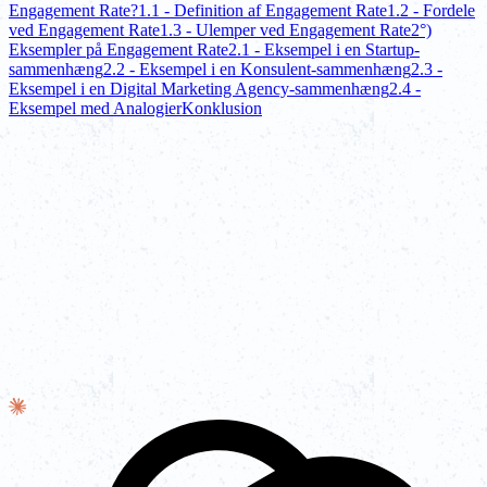
Engagement Rate?
1.1 - Definition af Engagement Rate
1.2 - Fordele
ved Engagement Rate
1.3 - Ulemper ved Engagement Rate
2°)
Eksempler på Engagement Rate
2.1 - Eksempel i en Startup-
sammenhæng
2.2 - Eksempel i en Konsulent-sammenhæng
2.3 -
Eksempel i en Digital Marketing Agency-sammenhæng
2.4 -
Eksempel med Analogier
Konklusion