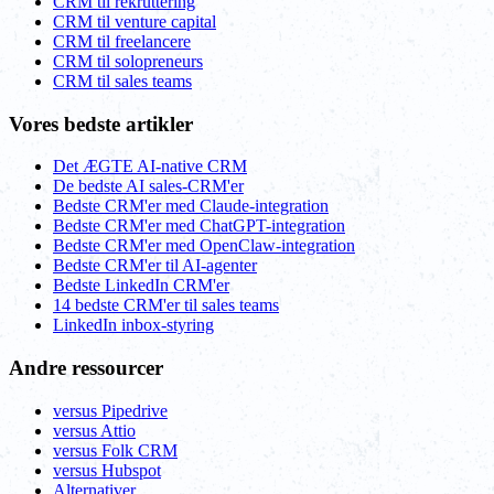
CRM til rekruttering
CRM til venture capital
CRM til freelancere
CRM til solopreneurs
CRM til sales teams
Vores bedste artikler
Det ÆGTE AI-native CRM
De bedste AI sales-CRM'er
Bedste CRM'er med Claude-integration
Bedste CRM'er med ChatGPT-integration
Bedste CRM'er med OpenClaw-integration
Bedste CRM'er til AI-agenter
Bedste LinkedIn CRM'er
14 bedste CRM'er til sales teams
LinkedIn inbox-styring
Andre ressourcer
versus Pipedrive
versus Attio
versus Folk CRM
versus Hubspot
Alternativer