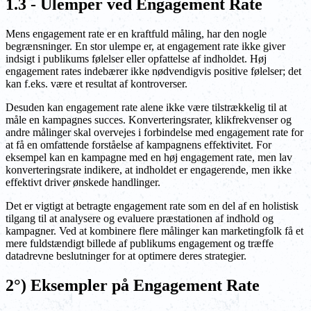
1.3 - Ulemper ved Engagement Rate
Mens engagement rate er en kraftfuld måling, har den nogle
begrænsninger. En stor ulempe er, at engagement rate ikke giver
indsigt i publikums følelser eller opfattelse af indholdet. Høj
engagement rates indebærer ikke nødvendigvis positive følelser; det
kan f.eks. være et resultat af kontroverser.
Desuden kan engagement rate alene ikke være tilstrækkelig til at
måle en kampagnes succes. Konverteringsrater, klikfrekvenser og
andre målinger skal overvejes i forbindelse med engagement rate for
at få en omfattende forståelse af kampagnens effektivitet. For
eksempel kan en kampagne med en høj engagement rate, men lav
konverteringsrate indikere, at indholdet er engagerende, men ikke
effektivt driver ønskede handlinger.
Det er vigtigt at betragte engagement rate som en del af en holistisk
tilgang til at analysere og evaluere præstationen af indhold og
kampagner. Ved at kombinere flere målinger kan marketingfolk få et
mere fuldstændigt billede af publikums engagement og træffe
datadrevne beslutninger for at optimere deres strategier.
2°) Eksempler på Engagement Rate