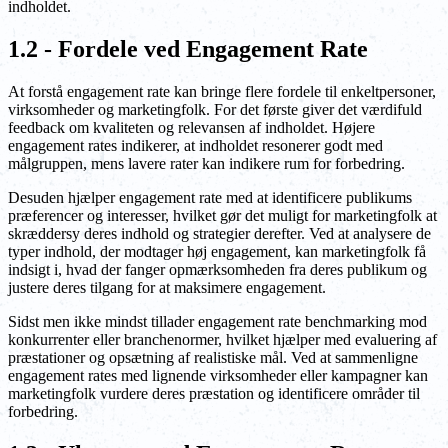
indholdet.
1.2 - Fordele ved Engagement Rate
At forstå engagement rate kan bringe flere fordele til enkeltpersoner,
virksomheder og marketingfolk. For det første giver det værdifuld
feedback om kvaliteten og relevansen af indholdet. Højere
engagement rates indikerer, at indholdet resonerer godt med
målgruppen, mens lavere rater kan indikere rum for forbedring.
Desuden hjælper engagement rate med at identificere publikums
præferencer og interesser, hvilket gør det muligt for marketingfolk at
skræddersy deres indhold og strategier derefter. Ved at analysere de
typer indhold, der modtager høj engagement, kan marketingfolk få
indsigt i, hvad der fanger opmærksomheden fra deres publikum og
justere deres tilgang for at maksimere engagement.
Sidst men ikke mindst tillader engagement rate benchmarking mod
konkurrenter eller branchenormer, hvilket hjælper med evaluering af
præstationer og opsætning af realistiske mål. Ved at sammenligne
engagement rates med lignende virksomheder eller kampagner kan
marketingfolk vurdere deres præstation og identificere områder til
forbedring.