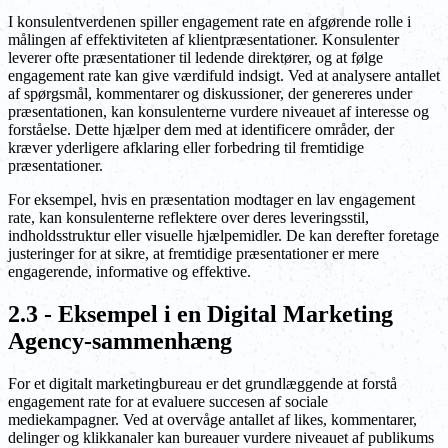
I konsulentverdenen spiller engagement rate en afgørende rolle i
målingen af effektiviteten af klientpræsentationer. Konsulenter
leverer ofte præsentationer til ledende direktører, og at følge
engagement rate kan give værdifuld indsigt. Ved at analysere antallet
af spørgsmål, kommentarer og diskussioner, der genereres under
præsentationen, kan konsulenterne vurdere niveauet af interesse og
forståelse. Dette hjælper dem med at identificere områder, der
kræver yderligere afklaring eller forbedring til fremtidige
præsentationer.
For eksempel, hvis en præsentation modtager en lav engagement
rate, kan konsulenterne reflektere over deres leveringsstil,
indholdsstruktur eller visuelle hjælpemidler. De kan derefter foretage
justeringer for at sikre, at fremtidige præsentationer er mere
engagerende, informative og effektive.
2.3 - Eksempel i en Digital Marketing
Agency-sammenhæng
For et digitalt marketingbureau er det grundlæggende at forstå
engagement rate for at evaluere succesen af sociale
mediekampagner. Ved at overvåge antallet af likes, kommentarer,
delinger og klikkanaler kan bureauer vurdere niveauet af publikums