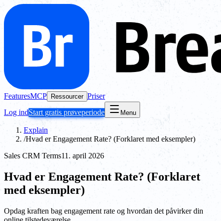
Features
MCP
Priser
Ressourcer
Log ind
Start gratis prøveperiode
Menu
Explain
/
Hvad er Engagement Rate? (Forklaret med eksempler)
Sales CRM Terms
11. april 2026
Hvad er Engagement Rate? (Forklaret
med eksempler)
Opdag kraften bag engagement rate og hvordan det påvirker din
online tilstedeværelse.