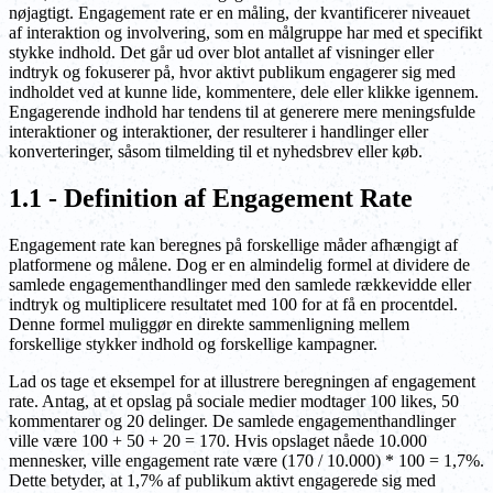
nøjagtigt. Engagement rate er en måling, der kvantificerer niveauet
af interaktion og involvering, som en målgruppe har med et specifikt
stykke indhold. Det går ud over blot antallet af visninger eller
indtryk og fokuserer på, hvor aktivt publikum engagerer sig med
indholdet ved at kunne lide, kommentere, dele eller klikke igennem.
Engagerende indhold har tendens til at generere mere meningsfulde
interaktioner og interaktioner, der resulterer i handlinger eller
konverteringer, såsom tilmelding til et nyhedsbrev eller køb.
1.1 - Definition af Engagement Rate
Engagement rate kan beregnes på forskellige måder afhængigt af
platformene og målene. Dog er en almindelig formel at dividere de
samlede engagementhandlinger med den samlede rækkevidde eller
indtryk og multiplicere resultatet med 100 for at få en procentdel.
Denne formel muliggør en direkte sammenligning mellem
forskellige stykker indhold og forskellige kampagner.
Lad os tage et eksempel for at illustrere beregningen af engagement
rate. Antag, at et opslag på sociale medier modtager 100 likes, 50
kommentarer og 20 delinger. De samlede engagementhandlinger
ville være 100 + 50 + 20 = 170. Hvis opslaget nåede 10.000
mennesker, ville engagement rate være (170 / 10.000) * 100 = 1,7%.
Dette betyder, at 1,7% af publikum aktivt engagerede sig med