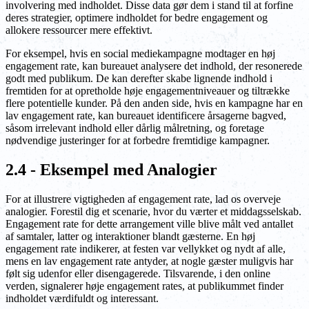
involvering med indholdet. Disse data gør dem i stand til at forfine
deres strategier, optimere indholdet for bedre engagement og
allokere ressourcer mere effektivt.
For eksempel, hvis en social mediekampagne modtager en høj
engagement rate, kan bureauet analysere det indhold, der resonerede
godt med publikum. De kan derefter skabe lignende indhold i
fremtiden for at opretholde høje engagementniveauer og tiltrække
flere potentielle kunder. På den anden side, hvis en kampagne har en
lav engagement rate, kan bureauet identificere årsagerne bagved,
såsom irrelevant indhold eller dårlig målretning, og foretage
nødvendige justeringer for at forbedre fremtidige kampagner.
2.4 - Eksempel med Analogier
For at illustrere vigtigheden af engagement rate, lad os overveje
analogier. Forestil dig et scenarie, hvor du værter et middagsselskab.
Engagement rate for dette arrangement ville blive målt ved antallet
af samtaler, latter og interaktioner blandt gæsterne. En høj
engagement rate indikerer, at festen var vellykket og nydt af alle,
mens en lav engagement rate antyder, at nogle gæster muligvis har
følt sig udenfor eller disengagerede. Tilsvarende, i den online
verden, signalerer høje engagement rates, at publikummet finder
indholdet værdifuldt og interessant.