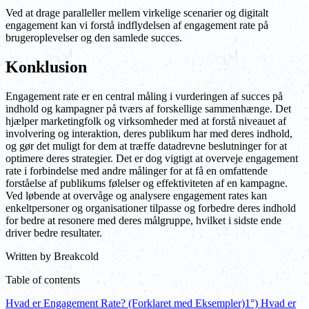
Ved at drage paralleller mellem virkelige scenarier og digitalt
engagement kan vi forstå indflydelsen af engagement rate på
brugeroplevelser og den samlede succes.
Konklusion
Engagement rate er en central måling i vurderingen af succes på
indhold og kampagner på tværs af forskellige sammenhænge. Det
hjælper marketingfolk og virksomheder med at forstå niveauet af
involvering og interaktion, deres publikum har med deres indhold,
og gør det muligt for dem at træffe datadrevne beslutninger for at
optimere deres strategier. Det er dog vigtigt at overveje engagement
rate i forbindelse med andre målinger for at få en omfattende
forståelse af publikums følelser og effektiviteten af en kampagne.
Ved løbende at overvåge og analysere engagement rates kan
enkeltpersoner og organisationer tilpasse og forbedre deres indhold
for bedre at resonere med deres målgruppe, hvilket i sidste ende
driver bedre resultater.
Written by
Breakcold
Table of contents
Hvad er Engagement Rate? (Forklaret med Eksempler)
1°) Hvad er