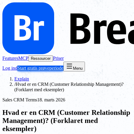
Features
MCP
Priser
Ressourcer
Log ind
Start gratis prøveperiode
Menu
Explain
/
Hvad er en CRM (Customer Relationship Management)?
(Forklaret med eksempler)
Sales CRM Terms
18. marts 2026
Hvad er en CRM (Customer Relationship
Management)? (Forklaret med
eksempler)