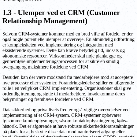
1.3 - Ulemper ved et CRM (Customer
Relationship Management)
Selvom CRM-systemer kommer med en bred vifte af fordele, er der
også nogle potentielle ulemper at overveje. En almindelig udfordring
er kompleksiteten ved implementering og integration med
eksisterende systemer. Dette kan kræve betydelig tid, indsats og
økonomiske ressourcer. Virksomheder skal nøje planlægge og
gennemføre implementeringsprocessen for at sikre en smidig
overgang og maksimere fordelene ved CRM.
Desuden kan der være modstand fra medarbejdere mod at acceptere
nye processer eller systemer. Forandringsledelse spiller en afgørende
rolle i en vellykket CRM-implementering. Organisationer skal give
ordentlig træning og støtte til medarbejdere, imødekomme deres
bekymringer og fremhæve fordelene ved CRM.
Datasikkerhed og privatlivets fred er også vigtige overvejelser ved
implementering af et CRM-system. CRM-systemer opbevarer
følsomme kundeoplysninger, såsom kontaktoplysninger og købs-
historik. Det er afgørende at have robuste sikkerhedsforanstaltninger
på plads for at beskytte disse data mod uautoriseret adgang eller