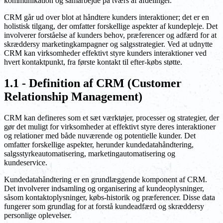
kommunikation og samarbejde på tværs af afdelinger.
CRM går ud over blot at håndtere kunders interaktioner; det er en
holistisk tilgang, der omfatter forskellige aspekter af kundepleje. Det
involverer forståelse af kunders behov, præferencer og adfærd for at
skræddersy marketingkampagner og salgsstrategier. Ved at udnytte
CRM kan virksomheder effektivt styre kunders interaktioner ved
hvert kontaktpunkt, fra første kontakt til efter-købs støtte.
1.1 - Definition af CRM (Customer
Relationship Management)
CRM kan defineres som et sæt værktøjer, processer og strategier, der
gør det muligt for virksomheder at effektivt styre deres interaktioner
og relationer med både nuværende og potentielle kunder. Det
omfatter forskellige aspekter, herunder kundedatahåndtering,
salgsstyrkeautomatisering, marketingautomatisering og
kundeservice.
Kundedatahåndtering er en grundlæggende komponent af CRM.
Det involverer indsamling og organisering af kundeoplysninger,
såsom kontaktoplysninger, købs-historik og præferencer. Disse data
fungerer som grundlag for at forstå kundeadfærd og skræddersy
personlige oplevelser.