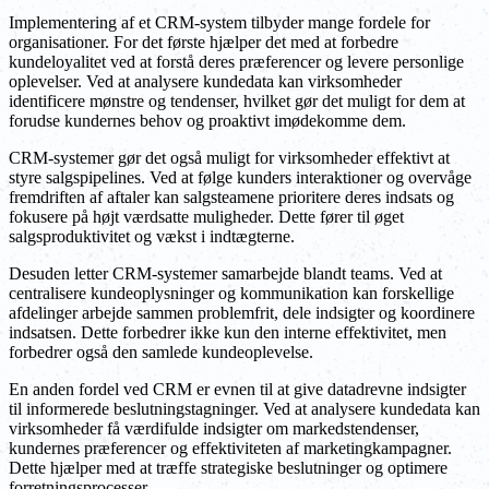
Implementering af et CRM-system tilbyder mange fordele for
organisationer. For det første hjælper det med at forbedre
kundeloyalitet ved at forstå deres præferencer og levere personlige
oplevelser. Ved at analysere kundedata kan virksomheder
identificere mønstre og tendenser, hvilket gør det muligt for dem at
forudse kundernes behov og proaktivt imødekomme dem.
CRM-systemer gør det også muligt for virksomheder effektivt at
styre salgspipelines. Ved at følge kunders interaktioner og overvåge
fremdriften af aftaler kan salgsteamene prioritere deres indsats og
fokusere på højt værdsatte muligheder. Dette fører til øget
salgsproduktivitet og vækst i indtægterne.
Desuden letter CRM-systemer samarbejde blandt teams. Ved at
centralisere kundeoplysninger og kommunikation kan forskellige
afdelinger arbejde sammen problemfrit, dele indsigter og koordinere
indsatsen. Dette forbedrer ikke kun den interne effektivitet, men
forbedrer også den samlede kundeoplevelse.
En anden fordel ved CRM er evnen til at give datadrevne indsigter
til informerede beslutningstagninger. Ved at analysere kundedata kan
virksomheder få værdifulde indsigter om markedstendenser,
kundernes præferencer og effektiviteten af marketingkampagner.
Dette hjælper med at træffe strategiske beslutninger og optimere
forretningsprocesser.