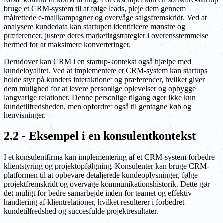
bruge et CRM-system til at følge leads, pleje dem gennem
målrettede e-mailkampagner og overvåge salgsfremskridt. Ved at
analysere kundedata kan startupen identificere mønstre og
præferencer, justere deres marketingstrategier i overensstemmelse
hermed for at maksimere konverteringer.
Derudover kan CRM i en startup-kontekst også hjælpe med
kundeloyalitet. Ved at implementere et CRM-system kan startups
holde styr på kunders interaktioner og præferencer, hvilket giver
dem mulighed for at levere personlige oplevelser og opbygge
langvarige relationer. Denne personlige tilgang øger ikke kun
kundetilfredsheden, men opfordrer også til gentagne køb og
henvisninger.
2.2 - Eksempel i en konsulentkontekst
I et konsulentfirma kan implementering af et CRM-system forbedre
klientstyring og projektopfølgning. Konsulenter kan bruge CRM-
platformen til at opbevare detaljerede kundeoplysninger, følge
projektfremskridt og overvåge kommunikationshistorik. Dette gør
det muligt for bedre samarbejde inden for teamet og effektiv
håndtering af klientrelationer, hvilket resulterer i forbedret
kundetilfredshed og succesfulde projektresultater.