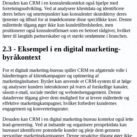
Desuden kan CRM i en konsulentkontekst også hjælpe med
forretningsudvikling. Ved at analysere klientdata og identificere
deres behov og smertepunkter kan konsulenter skræddersy deres
tjenester og tilbud for at imødekomme disse specifikke krav. Denne
målrettede tilgang øger ikke kun kundetilfredsheden, men
positionerer også konsulentfirmaet som en betroet rådgiver, hvilket
fører til langtids partnerskaber og et stærkt omdømme i branchen.
2.3 - Eksempel i en digital marketing-
byråkontext
For et digitalt marketing-bureau spiller CRM en afgørende rolle i
håndteringen af klientkampagner og optimering af
marketingindsatser. Byrået kan anvende et CRM-system til at følge
og analysere kunders interaktioner på tværs af forskellige kanaler,
såsom e-mail, sociale medier og webstedsengagement. Denne
datadrevne tilgang giver dem mulighed for at levere målrettede og
effektive marketingkampagner, hvilket forbedrer kundernes
engagement og konverteringsrater.
Desuden kan CRM i en digital marketing-bureau kontekst også lette
lead-generering. Ved at indsamle og organisere prospektdata kan
bureauet identificere potentielle kunder og pleje dem gennem
personlige marketingkampagner. Denne proaktive tilgang øger ikke