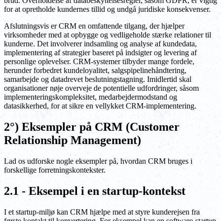
brud. Overholdelse af databeskyttelsesregler, såsom GDPR, er vigtig
for at opretholde kundernes tillid og undgå juridiske konsekvenser.
Afslutningsvis er CRM en omfattende tilgang, der hjælper
virksomheder med at opbygge og vedligeholde stærke relationer til
kunderne. Det involverer indsamling og analyse af kundedata,
implementering af strategier baseret på indsigter og levering af
personlige oplevelser. CRM-systemer tilbyder mange fordele,
herunder forbedret kundeloyalitet, salgspipelinehåndtering,
samarbejde og datadrevet beslutningstagning. Imidlertid skal
organisationer nøje overveje de potentielle udfordringer, såsom
implementeringskompleksitet, medarbejdermodstand og
datasikkerhed, for at sikre en vellykket CRM-implementering.
2°) Eksempler på CRM (Customer
Relationship Management)
Lad os udforske nogle eksempler på, hvordan CRM bruges i
forskellige forretningskontekster.
2.1 - Eksempel i en startup-kontekst
I et startup-miljø kan CRM hjælpe med at styre kunderejsen fra
første kontakt til konvertering. For eksempel kan en software-startup