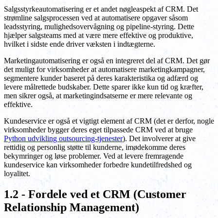
Salgsstyrkeautomatisering er et andet nøgleaspekt af CRM. Det
strømline salgsprocessen ved at automatisere opgaver såsom
leadsstyring, mulighedsovervågning og pipeline-styring. Dette
hjælper salgsteams med at være mere effektive og produktive,
hvilket i sidste ende driver væksten i indtægterne.
Marketingautomatisering er også en integreret del af CRM. Det gør
det muligt for virksomheder at automatisere marketingkampagner,
segmentere kunder baseret på deres karakteristika og adfærd og
levere målrettede budskaber. Dette sparer ikke kun tid og kræfter,
men sikrer også, at marketingindsatserne er mere relevante og
effektive.
Kundeservice er også et vigtigt element af CRM (det er derfor, nogle
virksomheder bygger deres eget tilpassede CRM ved at bruge
Python udvikling outsourcing-tjenester
). Det involverer at give
rettidig og personlig støtte til kunderne, imødekomme deres
bekymringer og løse problemer. Ved at levere fremragende
kundeservice kan virksomheder forbedre kundetilfredshed og
loyalitet.
1.2 - Fordele ved et CRM (Customer
Relationship Management)