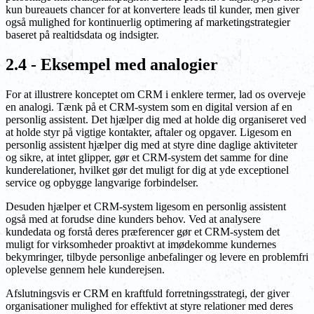
kun bureauets chancer for at konvertere leads til kunder, men giver
også mulighed for kontinuerlig optimering af marketingstrategier
baseret på realtidsdata og indsigter.
2.4 - Eksempel med analogier
For at illustrere konceptet om CRM i enklere termer, lad os overveje
en analogi. Tænk på et CRM-system som en digital version af en
personlig assistent. Det hjælper dig med at holde dig organiseret ved
at holde styr på vigtige kontakter, aftaler og opgaver. Ligesom en
personlig assistent hjælper dig med at styre dine daglige aktiviteter
og sikre, at intet glipper, gør et CRM-system det samme for dine
kunderelationer, hvilket gør det muligt for dig at yde exceptionel
service og opbygge langvarige forbindelser.
Desuden hjælper et CRM-system ligesom en personlig assistent
også med at forudse dine kunders behov. Ved at analysere
kundedata og forstå deres præferencer gør et CRM-system det
muligt for virksomheder proaktivt at imødekomme kundernes
bekymringer, tilbyde personlige anbefalinger og levere en problemfri
oplevelse gennem hele kunderejsen.
Afslutningsvis er CRM en kraftfuld forretningsstrategi, der giver
organisationer mulighed for effektivt at styre relationer med deres