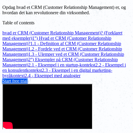
Opdag hvad et CRM (Customer Relationship Management) er, og
hvordan det kan revolutionere din virksomhed.
Table of contents
hvad er CRM (Customer Relationship Management)? (Forklaret
med eksempler)
1°) Hvad er CRM (Customer Relationship
Management)?
1.1 - Definition af CRM (Customer Relationship
Management)
1.2 - Fordele ved et CRM (Customer Relationship
Management)
1.3 - Ulemper ved et CRM (Customer Relationship
Management)
2°) Eksempler på CRM (Customer Relationship
Management)
2.1 - Eksempel i en startup-kontekst
2.2 - Eksempel i
en konsulentkontekst
2.3 - Eksempel i en digital marketing-
byråkontext
2.4 - Eksempel med analogier
Start free trial