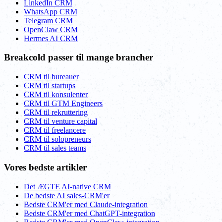
LinkedIn CRM
WhatsApp CRM
Telegram CRM
OpenClaw CRM
Hermes AI CRM
Breakcold passer til mange brancher
CRM til bureauer
CRM til startups
CRM til konsulenter
CRM til GTM Engineers
CRM til rekruttering
CRM til venture capital
CRM til freelancere
CRM til solopreneurs
CRM til sales teams
Vores bedste artikler
Det ÆGTE AI-native CRM
De bedste AI sales-CRM'er
Bedste CRM'er med Claude-integration
Bedste CRM'er med ChatGPT-integration