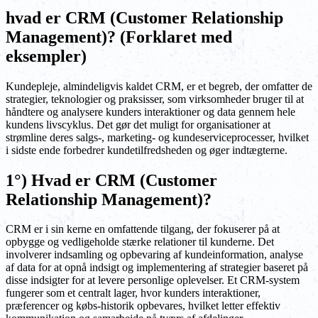
hvad er CRM (Customer Relationship
Management)? (Forklaret med
eksempler)
Kundepleje, almindeligvis kaldet CRM, er et begreb, der omfatter de
strategier, teknologier og praksisser, som virksomheder bruger til at
håndtere og analysere kunders interaktioner og data gennem hele
kundens livscyklus. Det gør det muligt for organisationer at
strømline deres salgs-, marketing- og kundeserviceprocesser, hvilket
i sidste ende forbedrer kundetilfredsheden og øger indtægterne.
1°) Hvad er CRM (Customer
Relationship Management)?
CRM er i sin kerne en omfattende tilgang, der fokuserer på at
opbygge og vedligeholde stærke relationer til kunderne. Det
involverer indsamling og opbevaring af kundeinformation, analyse
af data for at opnå indsigt og implementering af strategier baseret på
disse indsigter for at levere personlige oplevelser. Et CRM-system
fungerer som et centralt lager, hvor kunders interaktioner,
præferencer og købs-historik opbevares, hvilket letter effektiv