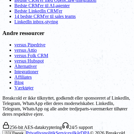
Bedste CRM'er med OpenClaw-integration
Bedste CRM'er til AI-agenter
Bedste LinkedIn CRM'er
14 bedste CRM'er til sales teams
LinkedIn inbox-styring
Andre ressourcer
versus Pipedrive
versus Attio
versus Folk CRM
versus Hubspot
Alternativer
Integrationer
Affiliates
Blog
Værktøjer
Breakcold er ikke tilknyttet, godkendt eller sponsoreret af LinkedIn,
Telegram, WhatsApp eller deres moderselskaber. LinkedIn,
Telegram, WhatsApp og alle andre tredjeparts-varemærker tilhører
deres respektive ejere.
256-bit AES-datakryptering
24/5 support
Privatlivspolitik
Servicevilkår
DPA
©
2026
Breakcold,
🇩🇰
Dansk