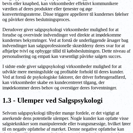
bevis eller knaphed, kan virksomheder effektivt kommunikere
værdien af deres produkter eller tjenester og øge
konverteringsraterne. Disse triggere appellerer til kundernes følelser
og påvirker deres beslutningsproces.
Derudover giver salgspsykologi virksomheder mulighed for at
forudse og overvinde indvendinger ved direkte at imødekomme
kundernes bekymringer. Ved at forstå de underliggende årsager bag
indvendinger kan salgsprofessionelle skræddersy deres svar for at
afhjælpe tvivl og opbygge tillid til købsbeslutningen. Dette niveau af
personalisering og empati kan væsentligt påvirke salgets succes.
I sidste ende giver salgspsykologi virksomheder mulighed for at
udvikle mere meningsfulde og profitable forhold til deres kunder.
Ved at forstå de psykologiske faktorer, der driver forbrugeradfærd,
kan virksomheder skabe en kundecentreret tilgang, der
imødekommer deres behov og overstiger deres forventninger.
1.3 - Ulemper ved Salgspsykologi
Selvom salgspsykologi tilbyder mange fordele, er det vigtigt at
anerkende dens potentielle ulemper. Nogle kunder kan opfatte visse
salgsteknikker som manipulerende eller tvangsmæssige, hvilket fører
til en negativ opfattelse af mærket. Denne negative opfattelse kan