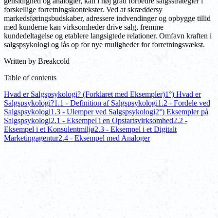
gensidighed og analogier, kan i høj grad forbedre salgsstrategier i
forskellige forretningskontekster. Ved at skræddersy
markedsføringsbudskaber, adressere indvendinger og opbygge tillid
med kunderne kan virksomheder drive salg, fremme
kundedeltagelse og etablere langsigtede relationer. Omfavn kraften i
salgspsykologi og lås op for nye muligheder for forretningsvækst.
Written by
Breakcold
Table of contents
Hvad er Salgspsykologi? (Forklaret med Eksempler)
1°) Hvad er
Salgspsykologi?
1.1 - Definition af Salgspsykologi
1.2 - Fordele ved
Salgspsykologi
1.3 - Ulemper ved Salgspsykologi
2°) Eksempler på
Salgspsykologi
2.1 - Eksempel i en Opstartsvirksomhed
2.2 -
Eksempel i et Konsulentmiljø
2.3 - Eksempel i et Digitalt
Marketingagentur
2.4 - Eksempel med Analoger