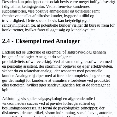
Desuden kan princippet om socialt bevis være meget indflydelsesrigt
i digital marketingagentur. Ved at fremvise kundernes
succeshistorier, vise positive anmeldelser og udtalelser samt
fremhæve antallet af tilfredse kunder, bygger du tillid og
troværdighed. Dette sociale bevis kan betydeligt øge
sandsynligheden for, at potentielle kunder vælger dit bureau frem for
konkurrenter, hvilket fører til øget salg og kundeloyalitet.
2.4 - Eksempel med Analoger
Endelig lad os udforske et eksempel på salgspsykologi gennem
brugen af analogier. Antag, at du sælger et
produktivitetssoftwareværktøj. Ved at sammenligne softwaren med
en personlig assistent, der strømliner opgaver og øger effektiviteten,
skaber du en relaterbar analogi, der resonerer med potentielle
kunder. Analoger hjælper med at forenkle komplekse begreber og
gør det muligt for kunderne at visualisere fordelene ved produktet
eller tjenesten, hvilket øger sandsynligheden for, at de foretager et
køb.
Afslutningsvis spiller salgspsykologi en afgørende rolle i
virksomheders succes ved at påvirke forbrugeradfærd og
beslutningsprocesser. At forstå de psykologiske principper, der
diskuteres i denne artikel, såsom indramning, socialt bevis, autoritet,