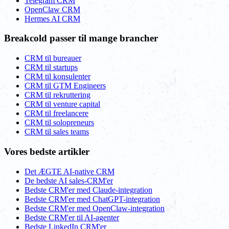
Telegram CRM
OpenClaw CRM
Hermes AI CRM
Breakcold passer til mange brancher
CRM til bureauer
CRM til startups
CRM til konsulenter
CRM til GTM Engineers
CRM til rekruttering
CRM til venture capital
CRM til freelancere
CRM til solopreneurs
CRM til sales teams
Vores bedste artikler
Det ÆGTE AI-native CRM
De bedste AI sales-CRM'er
Bedste CRM'er med Claude-integration
Bedste CRM'er med ChatGPT-integration
Bedste CRM'er med OpenClaw-integration
Bedste CRM'er til AI-agenter
Bedste LinkedIn CRM'er