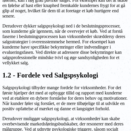
følelser, kan i høj grad påvirke salget. For eksempel kan det at skabe
en følelse af hast eller knaphed fremkalde kundernes frygt for at gå
glip af noget, hvilket får dem til at foretage et køb hurtigere end
senere.
Derudover dykker salgspsykologi ned i de beslutningsprocesser,
som kunderne går igennem, når de overvejer et køb. Ved at forstå
faserne i beslutningsprocessen kan virksomheder skræddersy deres
salgsstrategier i overensstemmelse hermed. For eksempel kan
kunderne have specifikke bekymringer eller indvendinger i
evalueringsfasen. Ved direkte at adressere disse bekymringer kan
salgsprofessionelle mindske tvivl og øge sandsynligheden for et
vellykket salg.
1.2 - Fordele ved Salgspsykologi
Salgspsykologi tilbyder mange fordele for virksomheder. For det
første hjælper det med at opbygge tillid og rapport med kunderne
ved at etablere en dybere forståelse for deres behov og motivationer.
Når kunder føler sig forstået, er de mere tilbøjelige til at udvikle en
positiv opfattelse af mærket og danne et langsigtet forhold.
Derudover muliggør salgspsykologi, at virksomheder kan skabe
overbevisende markedsføringsbudskaber, der resonerer med deres
målgruppe. Ved at udnytte psykologiske triggere, såsom socialt