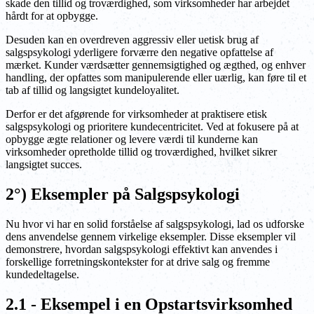
skade den tillid og troværdighed, som virksomheder har arbejdet
hårdt for at opbygge.
Desuden kan en overdreven aggressiv eller uetisk brug af
salgspsykologi yderligere forværre den negative opfattelse af
mærket. Kunder værdsætter gennemsigtighed og ægthed, og enhver
handling, der opfattes som manipulerende eller uærlig, kan føre til et
tab af tillid og langsigtet kundeloyalitet.
Derfor er det afgørende for virksomheder at praktisere etisk
salgspsykologi og prioritere kundecentricitet. Ved at fokusere på at
opbygge ægte relationer og levere værdi til kunderne kan
virksomheder opretholde tillid og troværdighed, hvilket sikrer
langsigtet succes.
2°) Eksempler på Salgspsykologi
Nu hvor vi har en solid forståelse af salgspsykologi, lad os udforske
dens anvendelse gennem virkelige eksempler. Disse eksempler vil
demonstrere, hvordan salgspsykologi effektivt kan anvendes i
forskellige forretningskontekster for at drive salg og fremme
kundedeltagelse.
2.1 - Eksempel i en Opstartsvirksomhed