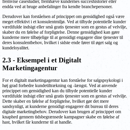
fremvise casestudier, fremhæve kundernes succeshistorier eller
endda ved at bruge anbefalinger fra kendte branchepersoner.
Derudover kan forståelsen af princippet om gensidighed også være
meget effektivt i et konsulentmiljø. Ved at tilbyde potentielle kunder
værdifulde indsigt eller små gratis tjenester som en gestus af velvilje,
skaber du en følelse af forpligtelse. Denne gensidighed kan gøre
kunderne mere tilbøjelige til at gensidigt engagere dine tjenester til
deres konsulentbehov, hvilket i sidste ende fører til øget salg og
kundeloyalitet.
2.3 - Eksempel i et Digitalt
Marketingagentur
For et digitalt marketingagentur kan forståelse for salgspsykologi i
høj grad forbedre kundetiltrækning og -længst. Ved at anvende
princippet om gensidighed kan du tilbyde potentielle kunder
værdifulde indsigt eller små gratis tjenester som en gestus af velvilje.
Dette skaber en følelse af forpligtelse, hvilket gør det mere
sandsynligt, at kunderne gensidigt engagerer dit bureau til deres
digitale marketingbehov. Derudover kan brugen af princippet om
knaphed gennem tidsbegrænsede kampagner skabe en følelse af
hast, hvilket får kunderne til at handle.