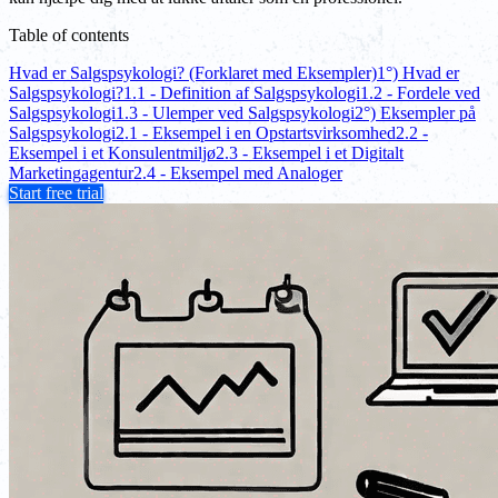
Table of contents
Hvad er Salgspsykologi? (Forklaret med Eksempler)
1°) Hvad er
Salgspsykologi?
1.1 - Definition af Salgspsykologi
1.2 - Fordele ved
Salgspsykologi
1.3 - Ulemper ved Salgspsykologi
2°) Eksempler på
Salgspsykologi
2.1 - Eksempel i en Opstartsvirksomhed
2.2 -
Eksempel i et Konsulentmiljø
2.3 - Eksempel i et Digitalt
Marketingagentur
2.4 - Eksempel med Analoger
Start free trial