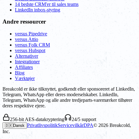
14 bedste CRM'er til sales teams
LinkedIn inbox-styring
Andre ressourcer
versus Pipedrive
versus Attio
versus Folk CRM
versus Hubspot
Alternativer
Integrationer
Affiliates
Blog
Værktøjer
Breakcold er ikke tilknyttet, godkendt eller sponsoreret af LinkedIn,
Telegram, WhatsApp eller deres moderselskaber. LinkedIn,
Telegram, WhatsApp og alle andre tredjeparts-varemærker tilhører
deres respektive ejere.
256-bit AES-datakryptering
24/5 support
Privatlivspolitik
Servicevilkår
DPA
©
2026
Breakcold,
🇩🇰
Dansk
Inc.