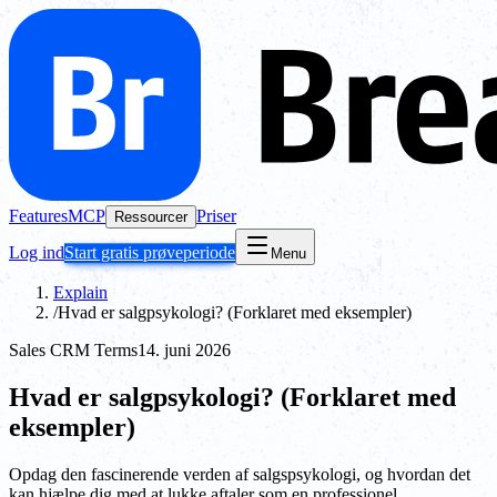
Features
MCP
Priser
Ressourcer
Log ind
Start gratis prøveperiode
Menu
Explain
/
Hvad er salgpsykologi? (Forklaret med eksempler)
Sales CRM Terms
14. juni 2026
Hvad er salgpsykologi? (Forklaret med
eksempler)
Opdag den fascinerende verden af salgspsykologi, og hvordan det
kan hjælpe dig med at lukke aftaler som en professionel.