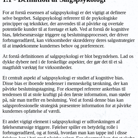
For at forstå essensen af salgspsykologi er det vigtigt at definere
selve begrebet. Salgspsykologi refererer til de psykologiske
principper og teknikker, der anvendes til at påvirke og overtale
potentielle kunder til at foretage et køb. Ved at forstå de kognitive
bias, følelsesmæssige triggere og beslutningsprocesser, der driver
forbrugeradfærd, kan virksomheder skræddersy deres salgsstrategier
til at imødekomme kundernes behov og præferencer.
At forstå definitionen af salgspsykologi er blot begyndelsen. Lad os
dykke dybere ned i de forskellige aspekter, der gør det til et så
magtfuldt værktøj for virksomheder.
Et centralt aspekt af salgspsykologi er studiet af kognitive bias.
Disse bias er iboende tendenser i menneskelig tænkning, der kan
påvirke beslutningstagning. For eksempel refererer ankerbias til
tendensen til at stole kraftigt på den første information, man støder
på, når man træffer en beslutning. Ved at forstå denne bias kan
salgsprofessionelle strategisk præsentere information for at påvirke
kundernes opfattelse af værdi.
Et andet vigtigt element i salgspsykologi er udforskningen af
følelsesmæssige triggere. Følelser spiller en betydelig rolle i
forbrugeradfærd, og at forstå, hvordan man kan tappe ind i disse