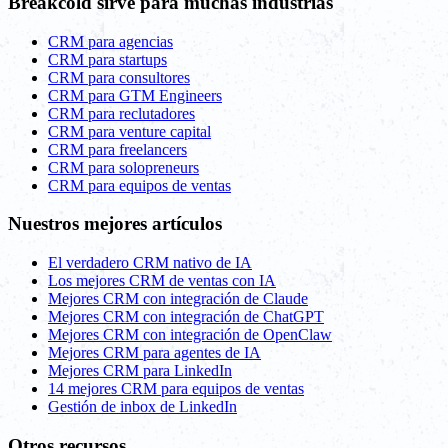
Breakcold sirve para muchas industrias
CRM para agencias
CRM para startups
CRM para consultores
CRM para GTM Engineers
CRM para reclutadores
CRM para venture capital
CRM para freelancers
CRM para solopreneurs
CRM para equipos de ventas
Nuestros mejores artículos
El verdadero CRM nativo de IA
Los mejores CRM de ventas con IA
Mejores CRM con integración de Claude
Mejores CRM con integración de ChatGPT
Mejores CRM con integración de OpenClaw
Mejores CRM para agentes de IA
Mejores CRM para LinkedIn
14 mejores CRM para equipos de ventas
Gestión de inbox de LinkedIn
Otros recursos