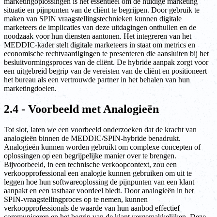
marketingoplossingen is het essentieel om de huidige marketing
situatie en pijnpunten van de cliënt te begrijpen. Door gebruik te
maken van SPIN vraagstellingstechnieken kunnen digitale
marketeers de implicaties van deze uitdagingen onthullen en de
noodzaak voor hun diensten aantonen. Het integreren van het
MEDDIC-kader stelt digitale marketeers in staat om metrics en
economische rechtvaardigingen te presenteren die aansluiten bij het
besluitvormingsproces van de cliënt. De hybride aanpak zorgt voor
een uitgebreid begrip van de vereisten van de cliënt en positioneert
het bureau als een vertrouwde partner in het behalen van hun
marketingdoelen.
2.4 - Voorbeeld met Analogieën
Tot slot, laten we een voorbeeld onderzoeken dat de kracht van
analogieën binnen de MEDDIC/SPIN-hybride benadrukt.
Analogieën kunnen worden gebruikt om complexe concepten of
oplossingen op een begrijpelijke manier over te brengen.
Bijvoorbeeld, in een technische verkoopcontext, zou een
verkoopprofessional een analogie kunnen gebruiken om uit te
leggen hoe hun softwareoplossing de pijnpunten van een klant
aanpakt en een tastbaar voordeel biedt. Door analogieën in het
SPIN-vraagstellingproces op te nemen, kunnen
verkoopprofessionals de waarde van hun aanbod effectief
communiceren en het begrip van de klant vergemakkelijken. Deze