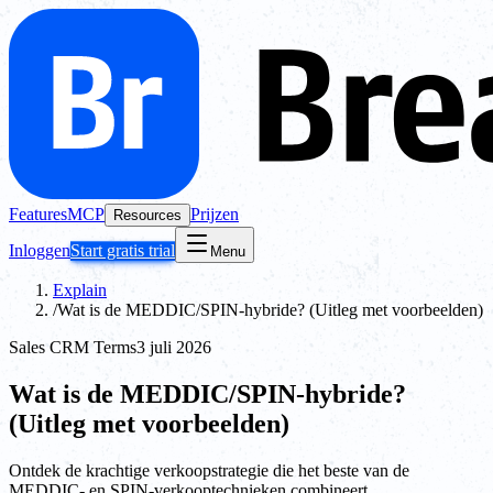
Features
MCP
Prijzen
Resources
Inloggen
Start gratis trial
Menu
Explain
/
Wat is de MEDDIC/SPIN-hybride? (Uitleg met voorbeelden)
Sales CRM Terms
3 juli 2026
Wat is de MEDDIC/SPIN-hybride?
(Uitleg met voorbeelden)
Ontdek de krachtige verkoopstrategie die het beste van de
MEDDIC- en SPIN-verkooptechnieken combineert.