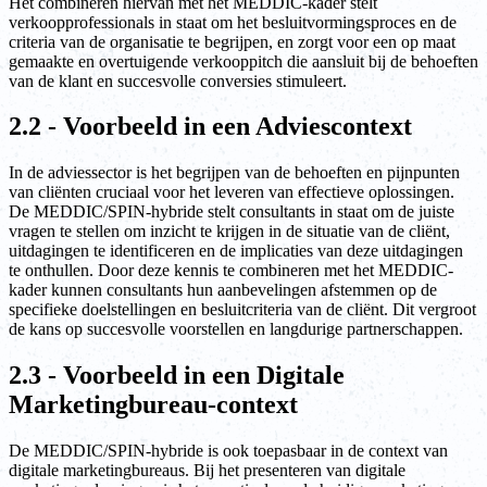
Het combineren hiervan met het MEDDIC-kader stelt
verkoopprofessionals in staat om het besluitvormingsproces en de
criteria van de organisatie te begrijpen, en zorgt voor een op maat
gemaakte en overtuigende verkooppitch die aansluit bij de behoeften
van de klant en succesvolle conversies stimuleert.
2.2 - Voorbeeld in een Adviescontext
In de adviessector is het begrijpen van de behoeften en pijnpunten
van cliënten cruciaal voor het leveren van effectieve oplossingen.
De MEDDIC/SPIN-hybride stelt consultants in staat om de juiste
vragen te stellen om inzicht te krijgen in de situatie van de cliënt,
uitdagingen te identificeren en de implicaties van deze uitdagingen
te onthullen. Door deze kennis te combineren met het MEDDIC-
kader kunnen consultants hun aanbevelingen afstemmen op de
specifieke doelstellingen en besluitcriteria van de cliënt. Dit vergroot
de kans op succesvolle voorstellen en langdurige partnerschappen.
2.3 - Voorbeeld in een Digitale
Marketingbureau-context
De MEDDIC/SPIN-hybride is ook toepasbaar in de context van
digitale marketingbureaus. Bij het presenteren van digitale