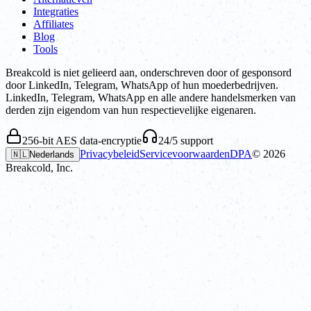
Integraties
Affiliates
Blog
Tools
Breakcold is niet gelieerd aan, onderschreven door of gesponsord
door LinkedIn, Telegram, WhatsApp of hun moederbedrijven.
LinkedIn, Telegram, WhatsApp en alle andere handelsmerken van
derden zijn eigendom van hun respectievelijke eigenaren.
256-bit AES data-encryptie
24/5 support
Privacybeleid
Servicevoorwaarden
DPA
©
2026
🇳🇱
Nederlands
Breakcold, Inc.