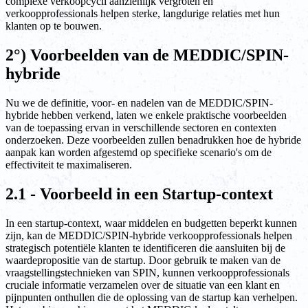
complexe verkoopcycli aanzienlijk vergroten en
verkoopprofessionals helpen sterke, langdurige relaties met hun
klanten op te bouwen.
2°) Voorbeelden van de MEDDIC/SPIN-
hybride
Nu we de definitie, voor- en nadelen van de MEDDIC/SPIN-
hybride hebben verkend, laten we enkele praktische voorbeelden
van de toepassing ervan in verschillende sectoren en contexten
onderzoeken. Deze voorbeelden zullen benadrukken hoe de hybride
aanpak kan worden afgestemd op specifieke scenario's om de
effectiviteit te maximaliseren.
2.1 - Voorbeeld in een Startup-context
In een startup-context, waar middelen en budgetten beperkt kunnen
zijn, kan de MEDDIC/SPIN-hybride verkoopprofessionals helpen
strategisch potentiële klanten te identificeren die aansluiten bij de
waardepropositie van de startup. Door gebruik te maken van de
vraagstellingstechnieken van SPIN, kunnen verkoopprofessionals
cruciale informatie verzamelen over de situatie van een klant en
pijnpunten onthullen die de oplossing van de startup kan verhelpen.