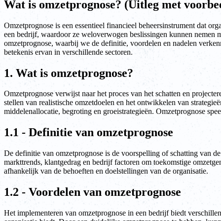
Wat is omzetprognose? (Uitleg met voorbe
Omzetprognose is een essentieel financieel beheersinstrument dat org
een bedrijf, waardoor ze weloverwogen beslissingen kunnen nemen met 
omzetprognose, waarbij we de definitie, voordelen en nadelen verkenn
betekenis ervan in verschillende sectoren.
1. Wat is omzetprognose?
Omzetprognose verwijst naar het proces van het schatten en projecter
stellen van realistische omzetdoelen en het ontwikkelen van strateg
middelenallocatie, begroting en groeistrategieën. Omzetprognose speelt
1.1 - Definitie van omzetprognose
De definitie van omzetprognose is de voorspelling of schatting van d
markttrends, klantgedrag en bedrijf factoren om toekomstige omzetgen
afhankelijk van de behoeften en doelstellingen van de organisatie.
1.2 - Voordelen van omzetprognose
Het implementeren van omzetprognose in een bedrijf biedt verschillend