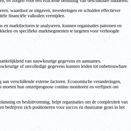
n, en zorgen voor een efficiënte benutting van beschikbare middelen.
eren, waardoor ze uitgaven, investeringen en schulden effectiever
le financiële valkuilen vermijden.
s en marktfactoren te analyseren, kunnen organisaties patronen en
twikkelen en specifieke marktsegmenten te targeten voor verhoogde
afhankelijkheid van nauwkeurige gegevens en aannames.
auwkeurige of onvolledige gegevens kunnen leiden tot onbetrouwbare
g aan verschillende externe factoren. Economische veranderingen,
es moeten hun omzetprognose continu monitoren en verfijnen om
lanning en besluitvorming, helpt organisaties om de complexiteit van
n bedrijven zich positioneren voor succes en duurzame groei in het