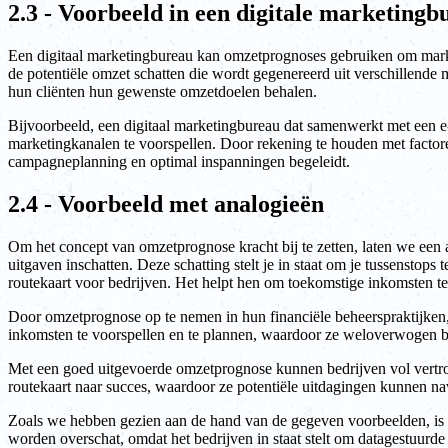
2.3 - Voorbeeld in een digitale marketingb
Een digitaal marketingbureau kan omzetprognoses gebruiken om market
de potentiële omzet schatten die wordt gegenereerd uit verschillende ma
hun cliënten hun gewenste omzetdoelen behalen.
Bijvoorbeeld, een digitaal marketingbureau dat samenwerkt met een 
marketingkanalen te voorspellen. Door rekening te houden met factor
campagneplanning en optimal inspanningen begeleidt.
2.4 - Voorbeeld met analogieën
Om het concept van omzetprognose kracht bij te zetten, laten we een ana
uitgaven inschatten. Deze schatting stelt je in staat om je tussensto
routekaart voor bedrijven. Het helpt hen om toekomstige inkomsten te
Door omzetprognose op te nemen in hun financiële beheerspraktijken, 
inkomsten te voorspellen en te plannen, waardoor ze weloverwogen be
Met een goed uitgevoerde omzetprognose kunnen bedrijven vol vertrou
routekaart naar succes, waardoor ze potentiële uitdagingen kunnen na
Zoals we hebben gezien aan de hand van de gegeven voorbeelden, is o
worden overschat, omdat het bedrijven in staat stelt om datagestuurde