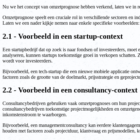
Nu we het concept van omzetprognose hebben verkend, laten we in real
Omzetprognose speelt een cruciale rol in verschillende sectoren en i
Laten we een nader kijkje nemen naar enkele specifieke voorbeelden:
2.1 - Voorbeeld in een startup-context
Een startupbedrijf dat op zoek is naar fondsen of investeerders, mo
analyseren, kunnen startups toekomstige groei in verkopen schatten.
wordt voor investeerders.
Bijvoorbeeld, een tech-startup die een nieuwe mobiele applicatie ont
factoren zoals de grootte van de doelmarkt, prijsstrategie en geproje
2.2 - Voorbeeld in een consultancy-context
Consultancybedrijven gebruiken vaak omzetprognoses om hun projectpij
consultancybedrijven toekomstige projectmogelijkheden en omzetgenerat
inkomstenstroom te waarborgen.
Bijvoorbeeld, een managementconsultancy kan eerdere klantengagemen
houden met factoren zoals projectduur, klantvraag en prijsmodellen, k