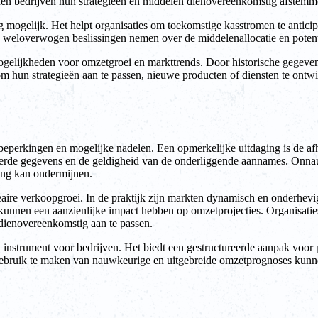
nen bedrijven hun strategieën en middelen dienovereenkomstig afstemme
mogelijk. Het helpt organisaties om toekomstige kasstromen te anticip
loverwogen beslissingen nemen over de middelenallocatie en potentië
ogelijkheden voor omzetgroei en markttrends. Door historische gegeven
at om hun strategieën aan te passen, nieuwe producten of diensten te on
 beperkingen en mogelijke nadelen. Een opmerkelijke uitdaging is de 
voerde gegevens en de geldigheid van de onderliggende aannames. Onn
ming kan ondermijnen.
aire verkoopgroei. In de praktijk zijn markten dynamisch en onderhevi
unnen een aanzienlijke impact hebben op omzetprojecties. Organisati
dienovereenkomstig aan te passen.
instrument voor bedrijven. Het biedt een gestructureerde aanpak voor p
gebruik te maken van nauwkeurige en uitgebreide omzetprognoses kunne