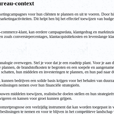
ureau-context
ingcampagnes voor hun cliënten te plannen en uit te voeren. Door his
rketingactiviteiten. Dit helpt hen bij het effectief toewijzen van budge
e-commerce-klant, kan eerdere campagnedata, klantgedrag en marktinzi
en zoals conversiepercentages, klantacquisitiekosten en levenslange k
logie overwegen. Stel je voor dat je een roadtrip plant. Voor je aan de r
ps te plannen, de brandstofkosten te begroten en een soepele en aangena
 schatten, hun middelen en investeringen te plannen, en hun pad naar d
kunnen bedrijven een solide basis krijgen voor het behalen van duurzam
slissingen nemen over hun financiële strategieën.
wen middelen toewijzen, realistische doelen stellen en hun strategie
vigeren en kansen voor groei kunnen grijpen.
mzetprognose een veelzijdig instrument dat kan worden toegepast in ve
 beslissingen te nemen en voor te blijven in het competitieve landschap