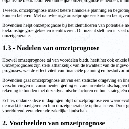
organisatie biedt. Door een duidelijke omzetprognose te hebben, kun
Tweede, omzetprognose maakt betere financiële planning en begroting 
kunnen beheren. Met nauwkeurige omzetprognoses kunnen bedrijven we
Bovendien helpt omzetprognose bij het identificeren van potentiële m
toekomstige groeigebieden identificeren. Dit inzicht stelt hen in sta
omzetgeneratie.
1.3 - Nadelen van omzetprognose
Hoewel omzetprognose tal van voordelen biedt, heeft het ook enkele
Omzetprognoses zijn sterk afhankelijk van de kwaliteit van de inge
prognoses, wat de effectiviteit van financiële planning en besluitvor
Bovendien gaat omzetprognose uit van een statische omgeving en line
verschuivingen in consumenten gedrag en concurrentielandschappen k
rekening te houden met deze dynamische factoren en hun strategieën 
Echter, ondanks deze uitdagingen blijft omzetprognose een waardevol 
de markt te navigeren en hun omzetgeneratie te optimaliseren. Door 
voortdurend veranderende zakelijke landschap.
2. Voorbeelden van omzetprognose