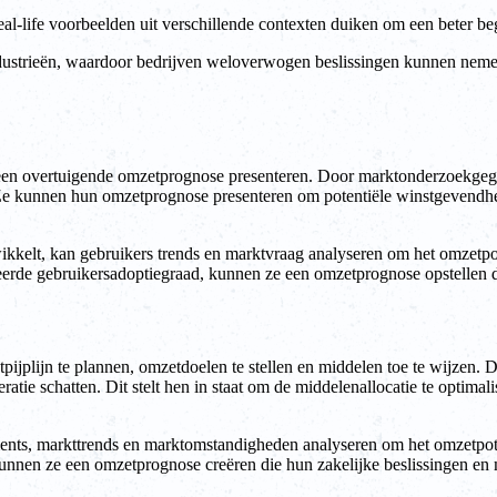
-life voorbeelden uit verschillende contexten duiken om een beter begr
ndustrieën, waardoor bedrijven weloverwogen beslissingen kunnen nemen 
et een overtuigende omzetprognose presenteren. Door marktonderzoekgeg
 Ze kunnen hun omzetprognose presenteren om potentiële winstgevendhei
wikkelt, kan gebruikers trends en marktvraag analyseren om het omzetp
cteerde gebruikersadoptiegraad, kunnen ze een omzetprognose opstellen d
plijn te plannen, omzetdoelen te stellen en middelen toe te wijzen. D
ie schatten. Dit stelt hen in staat om de middelenallocatie te optimal
ts, markttrends en marktomstandigheden analyseren om het omzetpoten
unnen ze een omzetprognose creëren die hun zakelijke beslissingen en m