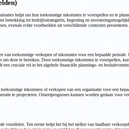
elden)
anisaties helpt om hun toekomstige inkomsten te voorspellen en te plan
betrekking tot bedrijfsstrategieën, begroting en investeringsmogelijkhe
en, evenals echte voorbeelden uit verschillende contexten presenteren
en van toekomstige verkopen of inkomsten voor een bepaalde periode. Het
ieën om deze te bereiken. Door toekomstige inkomsten te voorspellen, 
 een cruciale rol in het algehele financiële plannings- en besluitvormi
e toekomstige inkomsten of verkopen van een organisatie voor een bepa
eratie te projecteren. Omzetprognoses kunnen worden gedaan voor versch
e voordelen. Ten eerste helpt het bij het stellen van haalbare verkoopd