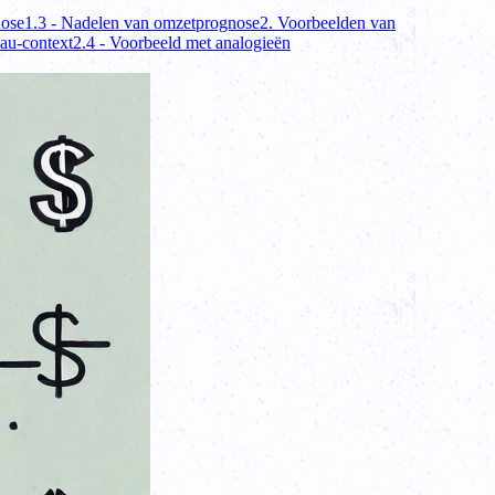
nose
1.3 - Nadelen van omzetprognose
2. Voorbeelden van
eau-context
2.4 - Voorbeeld met analogieën