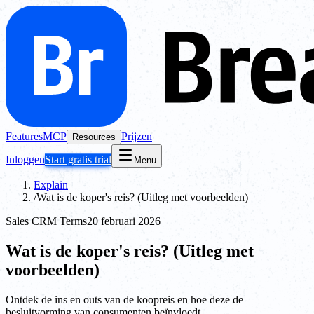
Features
MCP
Prijzen
Resources
Inloggen
Start gratis trial
Menu
Explain
/
Wat is de koper's reis? (Uitleg met voorbeelden)
Sales CRM Terms
20 februari 2026
Wat is de koper's reis? (Uitleg met
voorbeelden)
Ontdek de ins en outs van de koopreis en hoe deze de
besluitvorming van consumenten beïnvloedt.