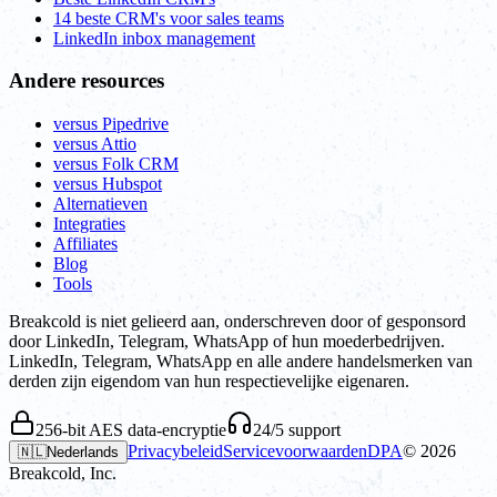
14 beste CRM's voor sales teams
LinkedIn inbox management
Andere resources
versus Pipedrive
versus Attio
versus Folk CRM
versus Hubspot
Alternatieven
Integraties
Affiliates
Blog
Tools
Breakcold is niet gelieerd aan, onderschreven door of gesponsord
door LinkedIn, Telegram, WhatsApp of hun moederbedrijven.
LinkedIn, Telegram, WhatsApp en alle andere handelsmerken van
derden zijn eigendom van hun respectievelijke eigenaren.
256-bit AES data-encryptie
24/5 support
Privacybeleid
Servicevoorwaarden
DPA
©
2026
🇳🇱
Nederlands
Breakcold, Inc.