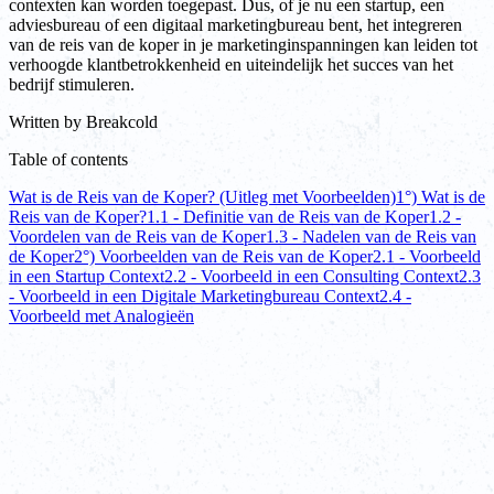
contexten kan worden toegepast. Dus, of je nu een startup, een
adviesbureau of een digitaal marketingbureau bent, het integreren
van de reis van de koper in je marketinginspanningen kan leiden tot
verhoogde klantbetrokkenheid en uiteindelijk het succes van het
bedrijf stimuleren.
Written by
Breakcold
Table of contents
Wat is de Reis van de Koper? (Uitleg met Voorbeelden)
1°) Wat is de
Reis van de Koper?
1.1 - Definitie van de Reis van de Koper
1.2 -
Voordelen van de Reis van de Koper
1.3 - Nadelen van de Reis van
de Koper
2°) Voorbeelden van de Reis van de Koper
2.1 - Voorbeeld
in een Startup Context
2.2 - Voorbeeld in een Consulting Context
2.3
- Voorbeeld in een Digitale Marketingbureau Context
2.4 -
Voorbeeld met Analogieën