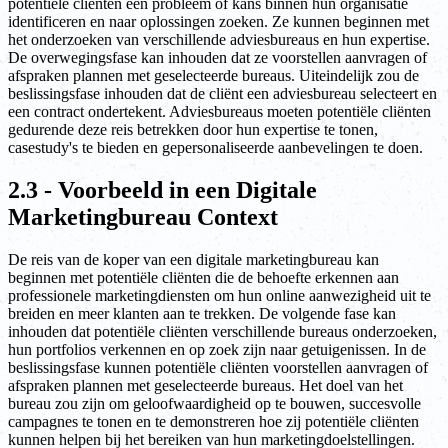
potentiële cliënten een probleem of kans binnen hun organisatie
identificeren en naar oplossingen zoeken. Ze kunnen beginnen met
het onderzoeken van verschillende adviesbureaus en hun expertise.
De overwegingsfase kan inhouden dat ze voorstellen aanvragen of
afspraken plannen met geselecteerde bureaus. Uiteindelijk zou de
beslissingsfase inhouden dat de cliënt een adviesbureau selecteert en
een contract ondertekent. Adviesbureaus moeten potentiële cliënten
gedurende deze reis betrekken door hun expertise te tonen,
casestudy's te bieden en gepersonaliseerde aanbevelingen te doen.
2.3 - Voorbeeld in een Digitale
Marketingbureau Context
De reis van de koper van een digitale marketingbureau kan
beginnen met potentiële cliënten die de behoefte erkennen aan
professionele marketingdiensten om hun online aanwezigheid uit te
breiden en meer klanten aan te trekken. De volgende fase kan
inhouden dat potentiële cliënten verschillende bureaus onderzoeken,
hun portfolios verkennen en op zoek zijn naar getuigenissen. In de
beslissingsfase kunnen potentiële cliënten voorstellen aanvragen of
afspraken plannen met geselecteerde bureaus. Het doel van het
bureau zou zijn om geloofwaardigheid op te bouwen, succesvolle
campagnes te tonen en te demonstreren hoe zij potentiële cliënten
kunnen helpen bij het bereiken van hun marketingdoelstellingen.