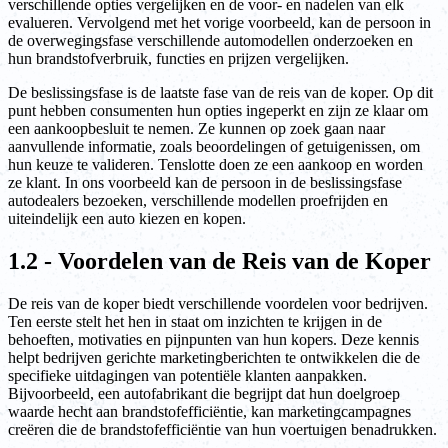
verschillende opties vergelijken en de voor- en nadelen van elk
evalueren. Vervolgend met het vorige voorbeeld, kan de persoon in
de overwegingsfase verschillende automodellen onderzoeken en
hun brandstofverbruik, functies en prijzen vergelijken.
De beslissingsfase is de laatste fase van de reis van de koper. Op dit
punt hebben consumenten hun opties ingeperkt en zijn ze klaar om
een aankoopbesluit te nemen. Ze kunnen op zoek gaan naar
aanvullende informatie, zoals beoordelingen of getuigenissen, om
hun keuze te valideren. Tenslotte doen ze een aankoop en worden
ze klant. In ons voorbeeld kan de persoon in de beslissingsfase
autodealers bezoeken, verschillende modellen proefrijden en
uiteindelijk een auto kiezen en kopen.
1.2 - Voordelen van de Reis van de Koper
De reis van de koper biedt verschillende voordelen voor bedrijven.
Ten eerste stelt het hen in staat om inzichten te krijgen in de
behoeften, motivaties en pijnpunten van hun kopers. Deze kennis
helpt bedrijven gerichte marketingberichten te ontwikkelen die de
specifieke uitdagingen van potentiële klanten aanpakken.
Bijvoorbeeld, een autofabrikant die begrijpt dat hun doelgroep
waarde hecht aan brandstofefficiëntie, kan marketingcampagnes
creëren die de brandstofefficiëntie van hun voertuigen benadrukken.