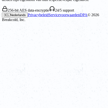
256-bit AES data-encryptie
24/5 support
Privacybeleid
Servicevoorwaarden
DPA
©
2026
🇳🇱
Nederlands
Breakcold, Inc.