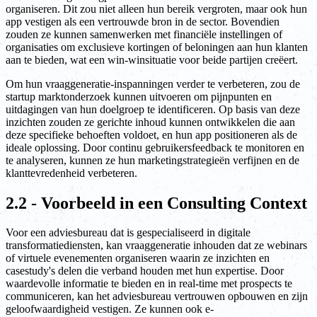
organiseren. Dit zou niet alleen hun bereik vergroten, maar ook hun
app vestigen als een vertrouwde bron in de sector. Bovendien
zouden ze kunnen samenwerken met financiële instellingen of
organisaties om exclusieve kortingen of beloningen aan hun klanten
aan te bieden, wat een win-winsituatie voor beide partijen creëert.
Om hun vraaggeneratie-inspanningen verder te verbeteren, zou de
startup marktonderzoek kunnen uitvoeren om pijnpunten en
uitdagingen van hun doelgroep te identificeren. Op basis van deze
inzichten zouden ze gerichte inhoud kunnen ontwikkelen die aan
deze specifieke behoeften voldoet, en hun app positioneren als de
ideale oplossing. Door continu gebruikersfeedback te monitoren en
te analyseren, kunnen ze hun marketingstrategieën verfijnen en de
klanttevredenheid verbeteren.
2.2 - Voorbeeld in een Consulting Context
Voor een adviesbureau dat is gespecialiseerd in digitale
transformatiediensten, kan vraaggeneratie inhouden dat ze webinars
of virtuele evenementen organiseren waarin ze inzichten en
casestudy's delen die verband houden met hun expertise. Door
waardevolle informatie te bieden en in real-time met prospects te
communiceren, kan het adviesbureau vertrouwen opbouwen en zijn
geloofwaardigheid vestigen. Ze kunnen ook e-