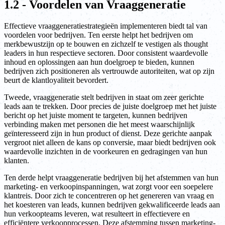
1.2 - Voordelen van Vraaggeneratie
Effectieve vraaggeneratiestrategieën implementeren biedt tal van
voordelen voor bedrijven. Ten eerste helpt het bedrijven om
merkbewustzijn op te bouwen en zichzelf te vestigen als thought
leaders in hun respectieve sectoren. Door consistent waardevolle
inhoud en oplossingen aan hun doelgroep te bieden, kunnen
bedrijven zich positioneren als vertrouwde autoriteiten, wat op zijn
beurt de klantloyaliteit bevordert.
Tweede, vraaggeneratie stelt bedrijven in staat om zeer gerichte
leads aan te trekken. Door precies de juiste doelgroep met het juiste
bericht op het juiste moment te targeten, kunnen bedrijven
verbinding maken met personen die het meest waarschijnlijk
geïnteresseerd zijn in hun product of dienst. Deze gerichte aanpak
vergroot niet alleen de kans op conversie, maar biedt bedrijven ook
waardevolle inzichten in de voorkeuren en gedragingen van hun
klanten.
Ten derde helpt vraaggeneratie bedrijven bij het afstemmen van hun
marketing- en verkoopinspanningen, wat zorgt voor een soepelere
klantreis. Door zich te concentreren op het genereren van vraag en
het koesteren van leads, kunnen bedrijven gekwalificeerde leads aan
hun verkoopteams leveren, wat resulteert in effectievere en
efficiëntere verkoopprocessen. Deze afstemming tussen marketing-