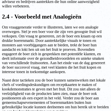
adviseur en bedrijven aantrekken die hun online aanwezigheid
willen verbeteren.
2.4 - Voorbeeld met Analogieën
Om vraaggeneratie verder te illustreren, laten we een analogie
overwegen. Stel je een boer voor die zijn vers geoogste fruit wil
verkopen. Om vraag te genereren, zet de boer een kraam op een
drukke boerenmarkt. Door aantrekkelijke visuals te tonen en
monsters aan voorbijgangers aan te bieden, trekt de boer hun
aandacht en lokt hen uit om het fruit te proeven. Bovendien
engageert de boer zich in gesprekken met potentiële klanten, en
deelt informatie over de gezondheidsvoordelen en unieke smaken
van verschillende fruitsoorten. Aan het einde van de dag genereert
de boer succesvol vraag, met veel klanten die het fruit kopen en
interesse tonen in toekomstige aankopen.
Naast deze tactieken zou de boer kunnen samenwerken met lokale
chefs of voedingsdeskundigen om receptkaarten te maken of
kookdemonstraties te geven met het fruit. Dit zou niet alleen de
veelzijdigheid van de producten laten zien, maar de boer ook
positioneren als een expert in het veld. Verder zou de boer aan
gemeenschapsevenementen of boerenmarkten buiten hun
gebruikelijke locatie kunnen deelnemen om hun bereik uit te breiden