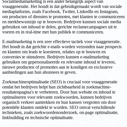
Socialmediamarketing is een ander belangrijk aspect van
vraaggeneratie. Het houdt in dat gebruikgemaakt wordt van sociale
mediaplatforms, zoals Facebook, Twitter, LinkedIn en Instagram,
om producten of diensten te promoten, met klanten te communiceren
en merkbewustzijn op te bouwen. Bedrijven kunnen sociale media
gebruiken om inhoud te delen, gerichte reclamecampagnes uit te
voeren en in real-time met hun publiek te communiceren.
E-mailmarketing is een zeer effectieve tactiek voor vraaggeneratie.
Het houdt in dat gerichte e-mails worden verzonden naar prospects
en klanten om leads te koesteren, relaties op te bouwen en
conversies te stimuleren. Bedrijven kunnen e-mailmarketing
gebruiken om gepersonaliseerde en relevante inhoud te leveren,
nieuwe producten of promoties aan te kondigen en exclusieve
aanbiedingen aan hun abonnees te geven.
Zoekmachineoptimalisatie (SEO) is cruciaal voor vraaggeneratie
omdat het bedrijven helpt hun zichtbaarheid in zoekmachine-
resultatenpagina's te verbeteren. Door hun website en inhoud te
optimaliseren voor relevante zoekwoorden, kunnen bedrijven
organisch verkeer aantrekken en hun kansen vergroten om door
potentiële klanten ontdekt te worden. SEO omvat verschillende
technieken, zoals zoekwoordenonderzoek, on-page optimalisatie,
linkbuilding en technische optimalisatie.