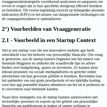
vraaggeneratiestrategieën voortdurend analyseren en aanpassen om
ervoor te zorgen dat ze hun specifieke doelgroep effectief bereiken
en betrekken. Dit vereist regelmatig toezicht op belangrijke prestatie-
indicatoren (KPI's) en het nemen van datagestuurde beslissingen om
de campagneresultaten te optimaliseren.
2°) Voorbeelden van Vraaggeneratie
2.1 - Voorbeeld in een Startup Context
Stel je een startup voor die een innovatieve mobiele app heeft
ontwikkeld voor het beheren van persoonlijke financiën. Om vraag
te genereren, zou de startup kunnen beginnen met het maken van
boeiende blogposts en artikelen die waardevolle tips en advies
bieden over budgettering, sparen en investeren. Ze kunnen deze
inhoud promoten via sociale mediaplatforms en gerichte online
advertenties om hun gewenste publiek te bereiken. Bovendien kan
het aanbieden van een gratis proefperiode of een tijdelijke korting
voor hun app potentiële klanten stimuleren om het uit te proberen en
te converteren naar betalende klanten.
Naast deze strategieën zou de startup kunnen samenwerken met
invloedrijke personen en experts op het gebied van persoonlijke
financiën om gastblogposts te maken of samen webinars te