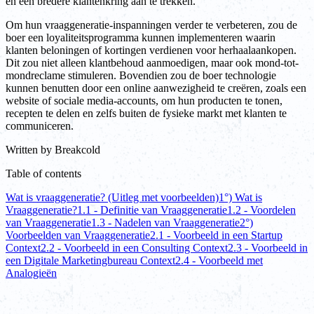
en een bredere klantenkring aan te trekken.
Om hun vraaggeneratie-inspanningen verder te verbeteren, zou de
boer een loyaliteitsprogramma kunnen implementeren waarin
klanten beloningen of kortingen verdienen voor herhaalaankopen.
Dit zou niet alleen klantbehoud aanmoedigen, maar ook mond-tot-
mondreclame stimuleren. Bovendien zou de boer technologie
kunnen benutten door een online aanwezigheid te creëren, zoals een
website of sociale media-accounts, om hun producten te tonen,
recepten te delen en zelfs buiten de fysieke markt met klanten te
communiceren.
Written by
Breakcold
Table of contents
Wat is vraaggeneratie? (Uitleg met voorbeelden)
1°) Wat is
Vraaggeneratie?
1.1 - Definitie van Vraaggeneratie
1.2 - Voordelen
van Vraaggeneratie
1.3 - Nadelen van Vraaggeneratie
2°)
Voorbeelden van Vraaggeneratie
2.1 - Voorbeeld in een Startup
Context
2.2 - Voorbeeld in een Consulting Context
2.3 - Voorbeeld in
een Digitale Marketingbureau Context
2.4 - Voorbeeld met
Analogieën