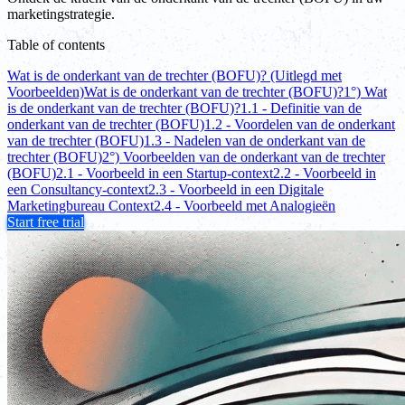
marketingstrategie.
Table of contents
Wat is de onderkant van de trechter (BOFU)? (Uitlegd met
Voorbeelden)
Wat is de onderkant van de trechter (BOFU)?
1°) Wat
is de onderkant van de trechter (BOFU)?
1.1 - Definitie van de
onderkant van de trechter (BOFU)
1.2 - Voordelen van de onderkant
van de trechter (BOFU)
1.3 - Nadelen van de onderkant van de
trechter (BOFU)
2°) Voorbeelden van de onderkant van de trechter
(BOFU)
2.1 - Voorbeeld in een Startup-context
2.2 - Voorbeeld in
een Consultancy-context
2.3 - Voorbeeld in een Digitale
Marketingbureau Context
2.4 - Voorbeeld met Analogieën
Start free trial