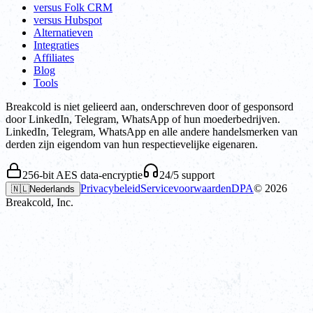
versus Folk CRM
versus Hubspot
Alternatieven
Integraties
Affiliates
Blog
Tools
Breakcold is niet gelieerd aan, onderschreven door of gesponsord
door LinkedIn, Telegram, WhatsApp of hun moederbedrijven.
LinkedIn, Telegram, WhatsApp en alle andere handelsmerken van
derden zijn eigendom van hun respectievelijke eigenaren.
256-bit AES data-encryptie
24/5 support
Privacybeleid
Servicevoorwaarden
DPA
©
2026
🇳🇱
Nederlands
Breakcold, Inc.