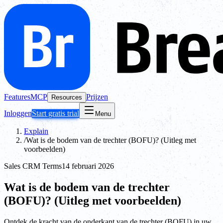
Features
MCP
Prijzen
Resources
Inloggen
Start gratis trial
Menu
Explain
/
Wat is de bodem van de trechter (BOFU)? (Uitleg met
voorbeelden)
Sales CRM Terms
14 februari 2026
Wat is de bodem van de trechter
(BOFU)? (Uitleg met voorbeelden)
Ontdek de kracht van de onderkant van de trechter (BOFU) in uw