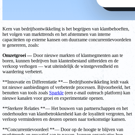
Kern van bedrijfsontwikkeling is het begrijpen van klantbehoeften,
het volgen van markttrends en het afstemmen van interne
capaciteiten op externe kansen om duurzame concurrentievoordelen
te genereren, zoals:
Omzetgroei —
Door nieuwe markten of klantsegmenten aan te
boren, kunnen bedrijven hun klantenbestand uitbreiden en de
verkoop verhogen — wat uiteindelijk de winstgevendheid en
waardering verbetert.
**Innovatie en Differentiatie **— Bedrijfsontwikkeling leidt vaak
tot nieuwe aanbiedingen of verbeterde processen. Bijvoorbeeld, het
benutten van tools zoals
Sparkle
(een e-mail outreach platform) kan
nieuwe kanalen voor groei en experimentatie openen.
**Sterkere Relaties **— Het bouwen van partnerschappen en het
onderhouden van klantbetrokkenheid kan de loyaliteit vergroten, het
verloop verminderen en deuren openen naar toekomstige kansen.
**Concurrentievoordeel **— Door op de hoogte te blijven van
markttrends en proactief aan te passen, kunnen organisaties hun