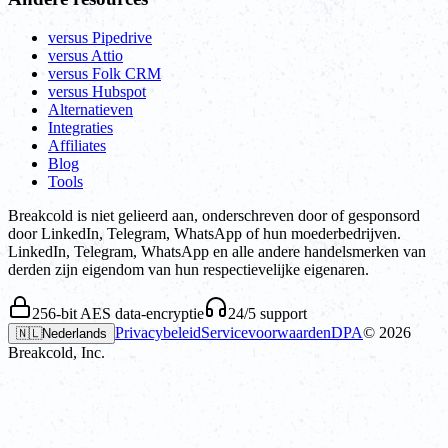
versus Pipedrive
versus Attio
versus Folk CRM
versus Hubspot
Alternatieven
Integraties
Affiliates
Blog
Tools
Breakcold is niet gelieerd aan, onderschreven door of gesponsord
door LinkedIn, Telegram, WhatsApp of hun moederbedrijven.
LinkedIn, Telegram, WhatsApp en alle andere handelsmerken van
derden zijn eigendom van hun respectievelijke eigenaren.
256-bit AES data-encryptie
24/5 support
Privacybeleid
Servicevoorwaarden
DPA
©
2026
🇳🇱
Nederlands
Breakcold, Inc.