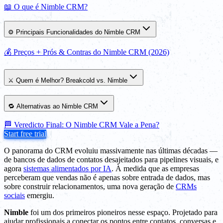
📖 O que é Nimble CRM?
⚙️ Principais Funcionalidades do Nimble CRM
💰 Preços + Prós & Contras do Nimble CRM (2026)
⚔️ Quem é Melhor? Breakcold vs. Nimble
🔁 Alternativas ao Nimble CRM
🏁 Veredicto Final: O Nimble CRM Vale a Pena?
Start free trial
O panorama do CRM evoluiu massivamente nas últimas décadas —
de bancos de dados de contatos desajeitados para pipelines visuais, e
agora
sistemas alimentados por IA
. À medida que as empresas
perceberam que vendas não é apenas sobre entrada de dados, mas
sobre construir relacionamentos, uma nova geração de
CRMs
sociais
emergiu.
Nimble
foi um dos primeiros pioneiros nesse espaço. Projetado para
ajudar profissionais a conectar os pontos entre contatos, conversas e