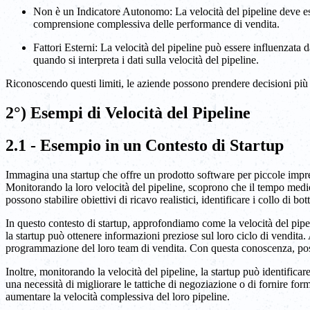
Non è un Indicatore Autonomo: La velocità del pipeline deve esse
comprensione complessiva delle performance di vendita.
Fattori Esterni: La velocità del pipeline può essere influenzata 
quando si interpreta i dati sulla velocità del pipeline.
Riconoscendo questi limiti, le aziende possono prendere decisioni più in
2°) Esempi di Velocità del Pipeline
2.1 - Esempio in un Contesto di Startup
Immagina una startup che offre un prodotto software per piccole impres
Monitorando la loro velocità del pipeline, scoprono che il tempo medio 
possono stabilire obiettivi di ricavo realistici, identificare i collo di b
In questo contesto di startup, approfondiamo come la velocità del pipe
la startup può ottenere informazioni preziose sul loro ciclo di vendita
programmazione del loro team di vendita. Con questa conoscenza, posson
Inoltre, monitorando la velocità del pipeline, la startup può identifica
una necessità di migliorare le tattiche di negoziazione o di fornire form
aumentare la velocità complessiva del loro pipeline.