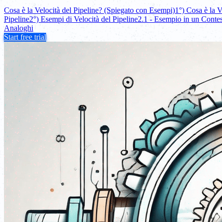
Cosa è la Velocità del Pipeline? (Spiegato con Esempi)
1°) Cosa è la V
Pipeline
2°) Esempi di Velocità del Pipeline
2.1 - Esempio in un Contes
Analoghi
Start free trial