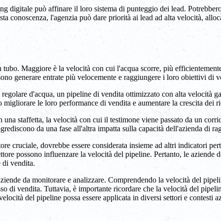
eting digitale può affinare il loro sistema di punteggio dei lead. Potrebb
sta conoscenza, l'agenzia può dare priorità ai lead ad alta velocità, alloc
n tubo. Maggiore è la velocità con cui l'acqua scorre, più efficientement
ono generare entrate più velocemente e raggiungere i loro obiettivi di v
egolare d'acqua, un pipeline di vendita ottimizzato con alta velocità gar
migliorare le loro performance di vendita e aumentare la crescita dei ri
 In una staffetta, la velocità con cui il testimone viene passato da un cor
ogrediscono da una fase all'altra impatta sulla capacità dell'azienda di rag
re cruciale, dovrebbe essere considerata insieme ad altri indicatori pertine
ttore possono influenzare la velocità del pipeline. Pertanto, le aziende
 di vendita.
 aziende da monitorare e analizzare. Comprendendo la velocità del pipelin
cesso di vendita. Tuttavia, è importante ricordare che la velocità del pipel
velocità del pipeline possa essere applicata in diversi settori e contesti 