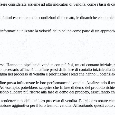
re considerata assieme ad altri indicatori di vendita, come i tassi di c
da fattori esterni, come le condizioni di mercato, le dinamiche economich
formate e utilizzare la velocità del pipeline come parte di un approccio o
e. Hanno un pipeline di vendita con più fasi, tra cui contatto iniziale,
necessario affinché un affare passi dalla fase di contatto iniziale alla 
ottiglia nel processo di vendita e prioritizzare i lead che hanno il potenzi
line possa influenzare le loro performance di vendita. Analizzando il te
. Ad esempio, potrebbero scoprire che la fase di demo del prodotto richi
o allocare più risorse alla fase di demo del prodotto, assicurando che i
re tendenze e modelli nel loro processo di vendita. Potrebbero notare che
azione aggiuntiva per il loro team di vendita. Affrontando questi collo di