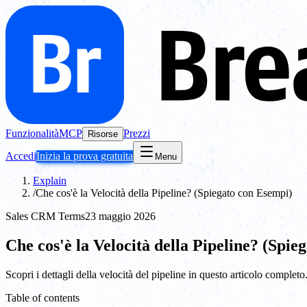
Funzionalità
MCP
Prezzi
Risorse
Accedi
Inizia la prova gratuita
Menu
Explain
/
Che cos'è la Velocità della Pipeline? (Spiegato con Esempi)
Sales CRM Terms
23 maggio 2026
Che cos'è la Velocità della Pipeline? (Spie
Scopri i dettagli della velocità del pipeline in questo articolo completo
Table of contents