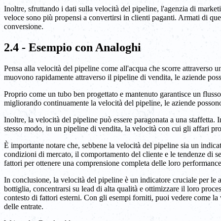
Inoltre, sfruttando i dati sulla velocità del pipeline, l'agenzia di mark
veloce sono più propensi a convertirsi in clienti paganti. Armati di que
conversione.
2.4 - Esempio con Analoghi
Pensa alla velocità del pipeline come all'acqua che scorre attraverso u
muovono rapidamente attraverso il pipeline di vendita, le aziende poss
Proprio come un tubo ben progettato e mantenuto garantisce un flusso r
migliorando continuamente la velocità del pipeline, le aziende possono 
Inoltre, la velocità del pipeline può essere paragonata a una staffetta.
stesso modo, in un pipeline di vendita, la velocità con cui gli affari pr
È importante notare che, sebbene la velocità del pipeline sia un indicato
condizioni di mercato, il comportamento del cliente e le tendenze di se
fattori per ottenere una comprensione completa delle loro performance
In conclusione, la velocità del pipeline è un indicatore cruciale per le
bottiglia, concentrarsi su lead di alta qualità e ottimizzare il loro pro
contesto di fattori esterni. Con gli esempi forniti, puoi vedere come la 
delle entrate.