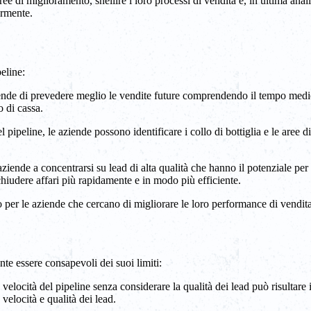
e di miglioramento, snellire i loro processi di vendita e, in ultima anali
armente.
eline:
iende di prevedere meglio le vendite future comprendendo il tempo medio 
so di cassa.
el pipeline, le aziende possono identificare i collo di bottiglia e le are
aziende a concentrarsi su lead di alta qualità che hanno il potenziale per
chiudere affari più rapidamente e in modo più efficiente.
 per le aziende che cercano di migliorare le loro performance di vendita
nte essere consapevoli dei suoi limiti:
 velocità del pipeline senza considerare la qualità dei lead può risultare
 velocità e qualità dei lead.