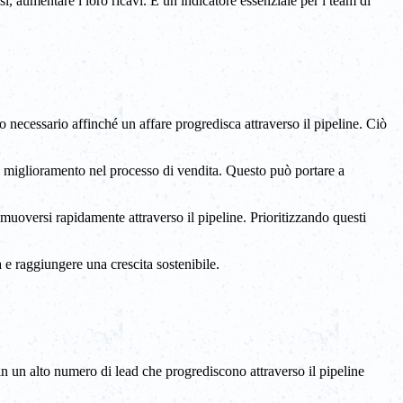
si, aumentare i loro ricavi. È un indicatore essenziale per i team di
necessario affinché un affare progredisca attraverso il pipeline. Ciò
e di miglioramento nel processo di vendita. Questo può portare a
 muoversi rapidamente attraverso il pipeline. Prioritizzando questi
 e raggiungere una crescita sostenibile.
 in un alto numero di lead che progrediscono attraverso il pipeline