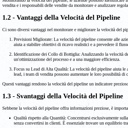
Monitorando la velocità del pipeline, le aziende possono identificare are
vendita e i responsabili delle vendite da monitorare e analizzare regol
1.2 - Vantaggi della Velocità del Pipeline
Ci sono diversi vantaggi nel monitorare e migliorare la velocità del pip
Previsioni Migliorate: La velocità del pipeline consente alle az
aiuta a stabilire obiettivi di ricavo realistici e a prevedere il flus
Identificazione dei Collo di Bottiglia: Analizzando la velocità d
un'ottimizzazione del processo e a una maggiore efficienza.
Focus su Lead di Alta Qualità: La velocità del pipeline aiuta le 
lead, i team di vendita possono aumentare le loro possibilità di 
Questi vantaggi rendono la velocità del pipeline un indicatore prezioso
1.3 - Svantaggi della Velocità del Pipeline
Sebbene la velocità del pipeline offra informazioni preziose, è importa
Qualità rispetto alla Quantità: Concentrarsi esclusivamente sulla
senza convertirsi in clienti. È essenziale trovare un equilibrio tra