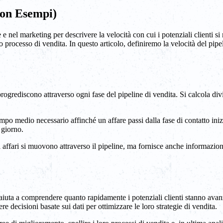
 con Esempi)
 nel marketing per descrivere la velocità con cui i potenziali clienti si
ro processo di vendita. In questo articolo, definiremo la velocità del pi
nti progrediscono attraverso ogni fase del pipeline di vendita. Si calcola 
o medio necessario affinché un affare passi dalla fase di contatto inizia
 giorno.
i affari si muovono attraverso il pipeline, ma fornisce anche informazioni
é aiuta a comprendere quanto rapidamente i potenziali clienti stanno ava
re decisioni basate sui dati per ottimizzare le loro strategie di vendita.