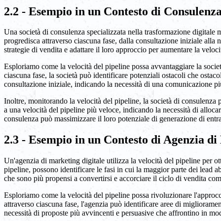
2.2 - Esempio in un Contesto di Consulenz
Una società di consulenza specializzata nella trasformazione digitale mo
progredisca attraverso ciascuna fase, dalla consultazione iniziale alla n
strategie di vendita e adattare il loro approccio per aumentare la veloc
Esploriamo come la velocità del pipeline possa avvantaggiare la societ
ciascuna fase, la società può identificare potenziali ostacoli che osta
consultazione iniziale, indicando la necessità di una comunicazione più
Inoltre, monitorando la velocità del pipeline, la società di consulenza
a una velocità del pipeline più veloce, indicando la necessità di allocare
consulenza può massimizzare il loro potenziale di generazione di entra
2.3 - Esempio in un Contesto di Agenzia di
Un'agenzia di marketing digitale utilizza la velocità del pipeline per 
pipeline, possono identificare le fasi in cui la maggior parte dei lead 
che sono più propensi a convertirsi e accorciare il ciclo di vendita co
Esploriamo come la velocità del pipeline possa rivoluzionare l'approcc
attraverso ciascuna fase, l'agenzia può identificare aree di miglioram
necessità di proposte più avvincenti e persuasive che affrontino in modo