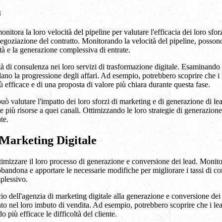
a
nitora la loro velocità del pipeline per valutare l'efficacia dei loro sfo
egoziazione del contratto. Monitorando la velocità del pipeline, possono i
ità e la generazione complessiva di entrate.
à di consulenza nei loro servizi di trasformazione digitale. Esaminando
colano la progressione degli affari. Ad esempio, potrebbero scoprire che 
 efficace e di una proposta di valore più chiara durante questa fase.
 può valutare l'impatto dei loro sforzi di marketing e di generazione di 
 più risorse a quei canali. Ottimizzando le loro strategie di generazione d
te.
 Marketing Digitale
ottimizzare il loro processo di generazione e conversione dei lead. Monit
abbandona e apportare le necessarie modifiche per migliorare i tassi di c
mplessivo.
io dell'agenzia di marketing digitale alla generazione e conversione dei
ento nel loro imbuto di vendita. Ad esempio, potrebbero scoprire che i l
 più efficace le difficoltà del cliente.