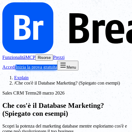
Funzionalità
MCP
Prezzi
Risorse
Accedi
Inizia la prova gratuita
Menu
Explain
/
Che cos'è il Database Marketing? (Spiegato con esempi)
Sales CRM Terms
28 marzo 2026
Che cos'è il Database Marketing?
(Spiegato con esempi)
Scopri la potenza del marketing database mentre esploriamo cos'è e
come può rivoluzionare il tuo business.