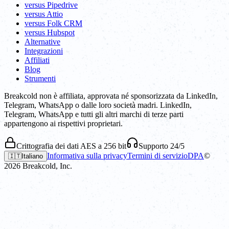
versus Pipedrive
versus Attio
versus Folk CRM
versus Hubspot
Alternative
Integrazioni
Affiliati
Blog
Strumenti
Breakcold non è affiliata, approvata né sponsorizzata da LinkedIn,
Telegram, WhatsApp o dalle loro società madri. LinkedIn,
Telegram, WhatsApp e tutti gli altri marchi di terze parti
appartengono ai rispettivi proprietari.
Crittografia dei dati AES a 256 bit
Supporto 24/5
Informativa sulla privacy
Termini di servizio
DPA
©
🇮🇹
Italiano
2026
Breakcold, Inc.