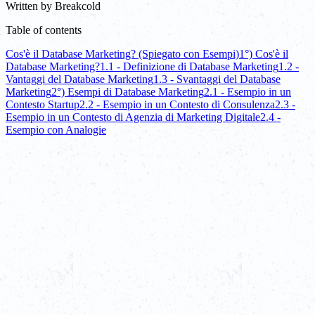
Written by
Breakcold
Table of contents
Cos'è il Database Marketing? (Spiegato con Esempi)
1°) Cos'è il
Database Marketing?
1.1 - Definizione di Database Marketing
1.2 -
Vantaggi del Database Marketing
1.3 - Svantaggi del Database
Marketing
2°) Esempi di Database Marketing
2.1 - Esempio in un
Contesto Startup
2.2 - Esempio in un Contesto di Consulenza
2.3 -
Esempio in un Contesto di Agenzia di Marketing Digitale
2.4 -
Esempio con Analogie