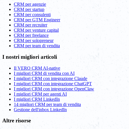
CRM per agenzie
CRM per startup
CRM per consulenti
CRM per GTM Engineer
CRM per recruiter
CRM per venture capital
CRM per freelance
CRM per solopreneur
CRM per team di vendita
I nostri migliori articoli
Il VERO CRM AI-native
I migliori CRM di vendita con AI
I migliori CRM con integrazione Claude
I migliori CRM con integrazione ChatGPT
I migliori CRM con integrazione OpenClaw
I migliori CRM per agenti AI
I migliori CRM LinkedIn
14 migliori CRM per team di vendita
Gestione dell'inbox LinkedIn
Altre risorse