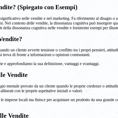
endite? (Spiegato con Esempi)
ignificativo nelle vendite e nel marketing. Fa riferimento al disagio o 
oni. Nel contesto delle vendite, la dissonanza cognitiva può insorgere qu
tti della dissonanza cognitiva nelle vendite e forniremo esempi per illust
 Vendite?
ndo un cliente avverte tensione o conflitto tra i propri pensieri, attitu
 trova di fronte a informazioni o opinioni contrastanti.
ite e approfondiamo la sua definizione, vantaggi e svantaggi.
lle Vendite
agio mentale provato da un cliente quando le proprie credenze o attitudini
lineati con le proprie aspettative iniziali o valori.
e imprese locali ma finisce per acquistare un prodotto da una grande co
lle Vendite