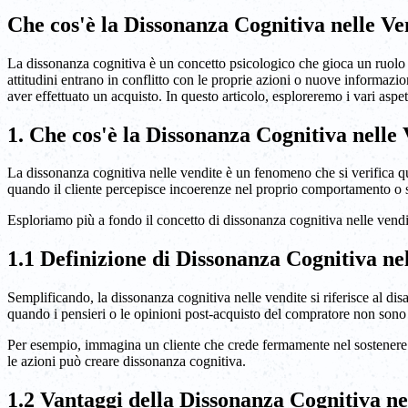
Che cos'è la Dissonanza Cognitiva nelle V
La dissonanza cognitiva è un concetto psicologico che gioca un ruolo s
attitudini entrano in conflitto con le proprie azioni o nuove informazi
aver effettuato un acquisto. In questo articolo, esploreremo i vari aspe
1. Che cos'è la Dissonanza Cognitiva nelle
La dissonanza cognitiva nelle vendite è un fenomeno che si verifica qua
quando il cliente percepisce incoerenze nel proprio comportamento o si
Esploriamo più a fondo il concetto di dissonanza cognitiva nelle vend
1.1 Definizione di Dissonanza Cognitiva ne
Semplificando, la dissonanza cognitiva nelle vendite si riferisce al dis
quando i pensieri o le opinioni post-acquisto del compratore non sono al
Per esempio, immagina un cliente che crede fermamente nel sostenere l
le azioni può creare dissonanza cognitiva.
1.2 Vantaggi della Dissonanza Cognitiva ne