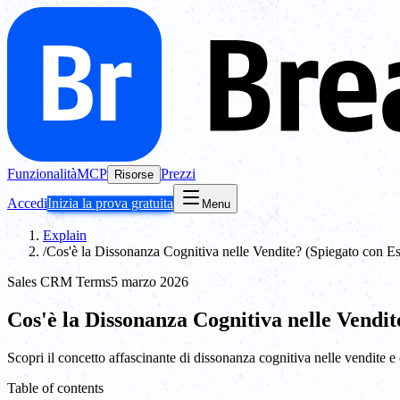
Funzionalità
MCP
Prezzi
Risorse
Accedi
Inizia la prova gratuita
Menu
Explain
/
Cos'è la Dissonanza Cognitiva nelle Vendite? (Spiegato con E
Sales CRM Terms
5 marzo 2026
Cos'è la Dissonanza Cognitiva nelle Vendi
Scopri il concetto affascinante di dissonanza cognitiva nelle vendite e
Table of contents