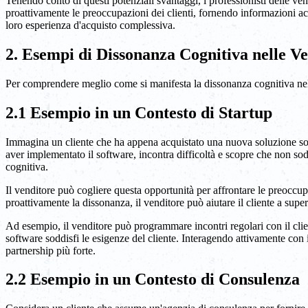
Tenendo conto di questi potenziali svantaggi, i professionisti delle ve
proattivamente le preoccupazioni dei clienti, fornendo informazioni accu
loro esperienza d'acquisto complessiva.
2. Esempi di Dissonanza Cognitiva nelle Ve
Per comprendere meglio come si manifesta la dissonanza cognitiva nell
2.1 Esempio in un Contesto di Startup
Immagina un cliente che ha appena acquistato una nuova soluzione softw
aver implementato il software, incontra difficoltà e scopre che non sodd
cognitiva.
Il venditore può cogliere questa opportunità per affrontare le preoccu
proattivamente la dissonanza, il venditore può aiutare il cliente a sup
Ad esempio, il venditore può programmare incontri regolari con il clien
software soddisfi le esigenze del cliente. Interagendo attivamente con 
partnership più forte.
2.2 Esempio in un Contesto di Consulenza