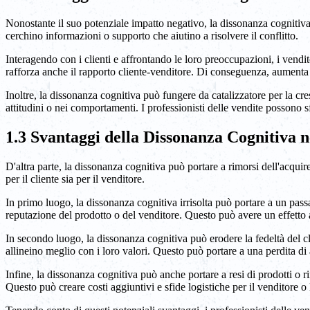
Nonostante il suo potenziale impatto negativo, la dissonanza cognitiva
cerchino informazioni o supporto che aiutino a risolvere il conflitto.
Interagendo con i clienti e affrontando le loro preoccupazioni, i vendito
rafforza anche il rapporto cliente-venditore. Di conseguenza, aumenta le 
Inoltre, la dissonanza cognitiva può fungere da catalizzatore per la cre
attitudini o nei comportamenti. I professionisti delle vendite possono s
1.3 Svantaggi della Dissonanza Cognitiva n
D'altra parte, la dissonanza cognitiva può portare a rimorsi dell'acquir
per il cliente sia per il venditore.
In primo luogo, la dissonanza cognitiva irrisolta può portare a un pass
reputazione del prodotto o del venditore. Questo può avere un effetto a 
In secondo luogo, la dissonanza cognitiva può erodere la fedeltà del cl
allineino meglio con i loro valori. Questo può portare a una perdita di af
Infine, la dissonanza cognitiva può anche portare a resi di prodotti o ri
Questo può creare costi aggiuntivi e sfide logistiche per il venditore o