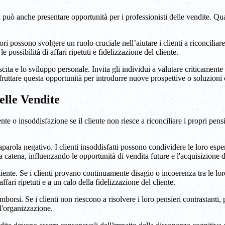
 può anche presentare opportunità per i professionisti delle vendite. Qu
ri possono svolgere un ruolo cruciale nell’aiutare i clienti a riconciliar
possibilità di affari ripetuti e fidelizzazione del cliente.
scita e lo sviluppo personale. Invita gli individui a valutare criticament
fruttare questa opportunità per introdurre nuove prospettive o soluzioni 
elle Vendite
ente o insoddisfazione se il cliente non riesce a riconciliare i propri pe
aparola negativo. I clienti insoddisfatti possono condividere le loro esp
catena, influenzando le opportunità di vendita future e l'acquisizione di
iente. Se i clienti provano continuamente disagio o incoerenza tra le lor
fari ripetuti e a un calo della fidelizzazione del cliente.
mborsi. Se i clienti non riescono a risolvere i loro pensieri contrastanti,
 l'organizzazione.