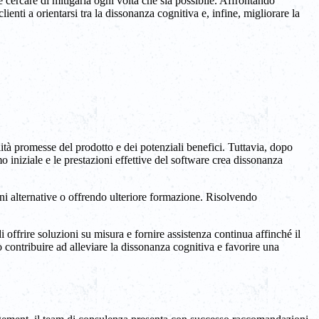
 cercare di mitigarla ogni volta che sia possibile. Affrontando
enti a orientarsi tra la dissonanza cognitiva e, infine, migliorare la
ità promesse del prodotto e dei potenziali benefici. Tuttavia, dopo
o iniziale e le prestazioni effettive del software crea dissonanza
ni alternative o offrendo ulteriore formazione. Risolvendo
offrire soluzioni su misura e fornire assistenza continua affinché il
 contribuire ad alleviare la dissonanza cognitiva e favorire una