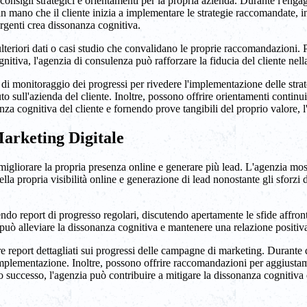
consigli strategici e orientamenti per la propria azienda. Durante l'en
n mano che il cliente inizia a implementare le strategie raccomandate, in
mergenti crea dissonanza cognitiva.
lteriori dati o casi studio che convalidano le proprie raccomandazioni. 
itiva, l'agenzia di consulenza può rafforzare la fiducia del cliente nel
di monitoraggio dei progressi per rivedere l'implementazione delle stra
o sull'azienda del cliente. Inoltre, possono offrire orientamenti continui
za cognitiva del cliente e fornendo prove tangibili del proprio valore, l'
Marketing Digitale
gliorare la propria presenza online e generare più lead. L'agenzia mostra
la propria visibilità online e generazione di lead nonostante gli sforzi de
do report di progresso regolari, discutendo apertamente le sfide affront
a può alleviare la dissonanza cognitiva e mantenere una relazione positiv
report dettagliati sui progressi delle campagne di marketing. Durante q
i implementazione. Inoltre, possono offrire raccomandazioni per aggiustam
 successo, l'agenzia può contribuire a mitigare la dissonanza cognitiva e