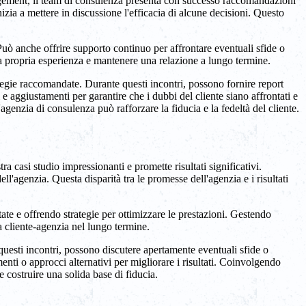
gagement, il team di consulenza presenta con successo raccomandazioni
izia a mettere in discussione l'efficacia di alcune decisioni. Questo
Può anche offrire supporto continuo per affrontare eventuali sfide o
la propria esperienza e mantenere una relazione a lungo termine.
tegie raccomandate. Durante questi incontri, possono fornire report
 e aggiustamenti per garantire che i dubbi del cliente siano affrontati e
agenzia di consulenza può rafforzare la fiducia e la fedeltà del cliente.
 casi studio impressionanti e promette risultati significativi.
ll'agenzia. Questa disparità tra le promesse dell'agenzia e i risultati
ate e offrendo strategie per ottimizzare le prestazioni. Gestendo
a cliente-agenzia nel lungo termine.
uesti incontri, possono discutere apertamente eventuali sfide o
enti o approcci alternativi per migliorare i risultati. Coinvolgendo
 costruire una solida base di fiducia.