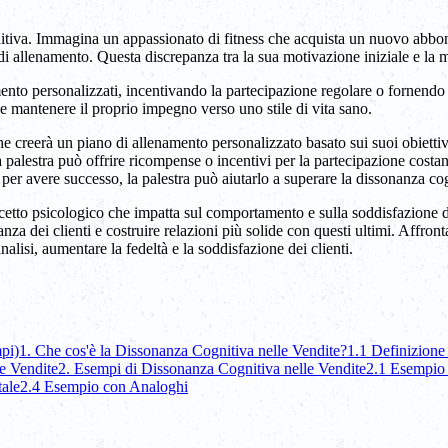
nitiva. Immagina un appassionato di fitness che acquista un nuovo abbon
ni di allenamento. Questa discrepanza tra la sua motivazione iniziale e l
ento personalizzati, incentivando la partecipazione regolare o fornendo 
a e mantenere il proprio impegno verso uno stile di vita sano.
he creerà un piano di allenamento personalizzato basato sui suoi obiettivi
la palestra può offrire ricompense o incentivi per la partecipazione costa
er avere successo, la palestra può aiutarlo a superare la dissonanza cogn
oncetto psicologico che impatta sul comportamento e sulla soddisfazion
anza dei clienti e costruire relazioni più solide con questi ultimi. Affron
analisi, aumentare la fedeltà e la soddisfazione dei clienti.
pi)
1. Che cos'è la Dissonanza Cognitiva nelle Vendite?
1.1 Definizione
e Vendite
2. Esempi di Dissonanza Cognitiva nelle Vendite
2.1 Esempio 
tale
2.4 Esempio con Analoghi