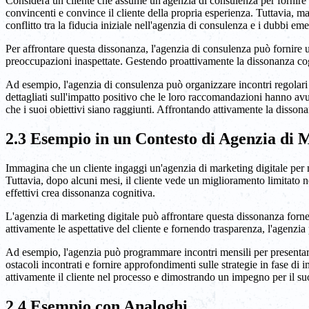
Considera un cliente che assume un'agenzia di consulenza per fornire 
convincenti e convince il cliente della propria esperienza. Tuttavia, ma
conflitto tra la fiducia iniziale nell'agenzia di consulenza e i dubbi e
Per affrontare questa dissonanza, l'agenzia di consulenza può fornire u
preoccupazioni inaspettate. Gestendo proattivamente la dissonanza cogn
Ad esempio, l'agenzia di consulenza può organizzare incontri regolari 
dettagliati sull'impatto positivo che le loro raccomandazioni hanno avut
che i suoi obiettivi siano raggiunti. Affrontando attivamente la dissonan
2.3 Esempio in un Contesto di Agenzia di 
Immagina che un cliente ingaggi un'agenzia di marketing digitale per mi
Tuttavia, dopo alcuni mesi, il cliente vede un miglioramento limitato nel
effettivi crea dissonanza cognitiva.
L'agenzia di marketing digitale può affrontare questa dissonanza fornen
attivamente le aspettative del cliente e fornendo trasparenza, l'agenzi
Ad esempio, l'agenzia può programmare incontri mensili per presentare 
ostacoli incontrati e fornire approfondimenti sulle strategie in fase d
attivamente il cliente nel processo e dimostrando un impegno per il suo
2.4 Esempio con Analoghi