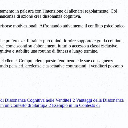
amento in palestra con l'intenzione di allenarsi regolarmente. Col
a mancanza di azione crea dissonanza cognitiva.
risorse motivazionali. Affrontando attivamente il conflitto psicologico
 e preferenze. Il trainer può quindi fornire supporto e guida continui,
nte, come sconti su abbonamenti futuri o accesso a classi esclusive.
itiva e stabilire una routine di fitness a lungo termine.
e del cliente. Comprendere questo fenomeno e le sue conseguenze
tando pensieri, credenze e aspettative contrastanti, i venditori possono
 di Dissonanza Cognitiva nelle Vendite
1.2 Vantaggi della Dissonanza
in un Contesto di Startup
2.2 Esempio in un Contesto di