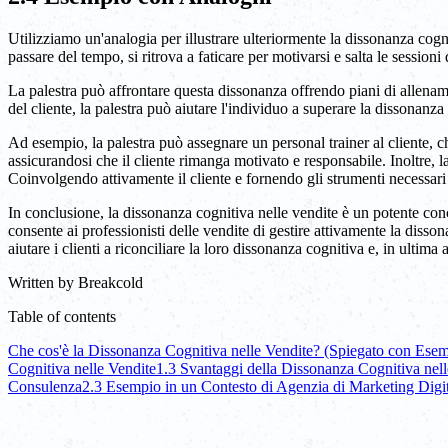
Utilizziamo un'analogia per illustrare ulteriormente la dissonanza cog
passare del tempo, si ritrova a faticare per motivarsi e salta le sessio
La palestra può affrontare questa dissonanza offrendo piani di allenam
del cliente, la palestra può aiutare l'individuo a superare la dissonanz
Ad esempio, la palestra può assegnare un personal trainer al cliente, c
assicurandosi che il cliente rimanga motivato e responsabile. Inoltre, 
Coinvolgendo attivamente il cliente e fornendo gli strumenti necessari p
In conclusione, la dissonanza cognitiva nelle vendite è un potente c
consente ai professionisti delle vendite di gestire attivamente la disson
aiutare i clienti a riconciliare la loro dissonanza cognitiva e, in ultima 
Written by
Breakcold
Table of contents
Che cos'è la Dissonanza Cognitiva nelle Vendite? (Spiegato con Esem
Cognitiva nelle Vendite
1.3 Svantaggi della Dissonanza Cognitiva nell
Consulenza
2.3 Esempio in un Contesto di Agenzia di Marketing Digi