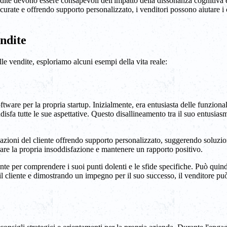
ndite devono essere consapevoli dell'impatto della dissonanza cognitiva e
rate e offrendo supporto personalizzato, i venditori possono aiutare i cli
ndite
e vendite, esploriamo alcuni esempi della vita reale:
are per la propria startup. Inizialmente, era entusiasta delle funzional
isfa tutte le sue aspettative. Questo disallineamento tra il suo entusiasm
pazioni del cliente offrendo supporto personalizzato, suggerendo soluzio
erare la propria insoddisfazione e mantenere un rapporto positivo.
te per comprendere i suoi punti dolenti e le sfide specifiche. Può quindi 
il cliente e dimostrando un impegno per il suo successo, il venditore può