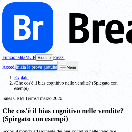
Funzionalità
MCP
Prezzi
Risorse
Accedi
Inizia la prova gratuita
Menu
Explain
/
Che cos'è il bias cognitivo nelle vendite? (Spiegato con
esempi)
Sales CRM Terms
4 marzo 2026
Che cos'è il bias cognitivo nelle vendite?
(Spiegato con esempi)
Scopri il mondo affascinante dei bias cognitivi nelle vendite e