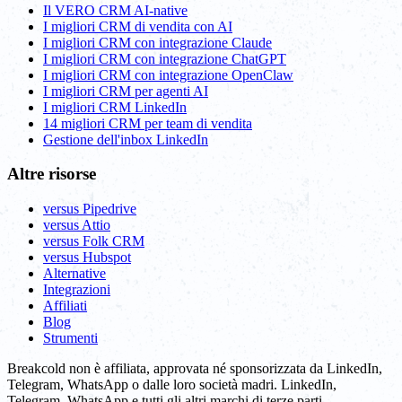
Il VERO CRM AI-native
I migliori CRM di vendita con AI
I migliori CRM con integrazione Claude
I migliori CRM con integrazione ChatGPT
I migliori CRM con integrazione OpenClaw
I migliori CRM per agenti AI
I migliori CRM LinkedIn
14 migliori CRM per team di vendita
Gestione dell'inbox LinkedIn
Altre risorse
versus Pipedrive
versus Attio
versus Folk CRM
versus Hubspot
Alternative
Integrazioni
Affiliati
Blog
Strumenti
Breakcold non è affiliata, approvata né sponsorizzata da LinkedIn,
Telegram, WhatsApp o dalle loro società madri. LinkedIn,
Telegram, WhatsApp e tutti gli altri marchi di terze parti