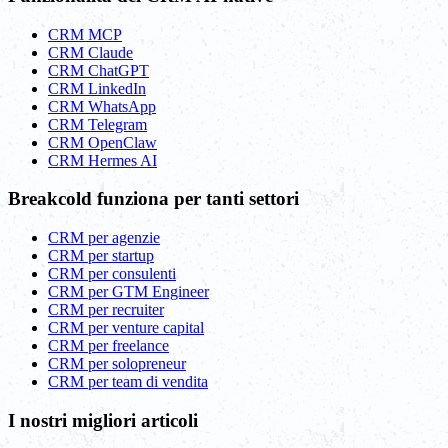
CRM MCP
CRM Claude
CRM ChatGPT
CRM LinkedIn
CRM WhatsApp
CRM Telegram
CRM OpenClaw
CRM Hermes AI
Breakcold funziona per tanti settori
CRM per agenzie
CRM per startup
CRM per consulenti
CRM per GTM Engineer
CRM per recruiter
CRM per venture capital
CRM per freelance
CRM per solopreneur
CRM per team di vendita
I nostri migliori articoli