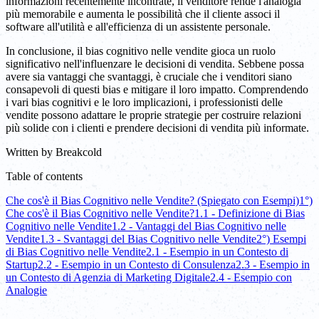
informazioni recentemente incontrate, il venditore rende l'analogia
più memorabile e aumenta le possibilità che il cliente associ il
software all'utilità e all'efficienza di un assistente personale.
In conclusione, il bias cognitivo nelle vendite gioca un ruolo
significativo nell'influenzare le decisioni di vendita. Sebbene possa
avere sia vantaggi che svantaggi, è cruciale che i venditori siano
consapevoli di questi bias e mitigare il loro impatto. Comprendendo
i vari bias cognitivi e le loro implicazioni, i professionisti delle
vendite possono adattare le proprie strategie per costruire relazioni
più solide con i clienti e prendere decisioni di vendita più informate.
Written by
Breakcold
Table of contents
Che cos'è il Bias Cognitivo nelle Vendite? (Spiegato con Esempi)
1°)
Che cos'è il Bias Cognitivo nelle Vendite?
1.1 - Definizione di Bias
Cognitivo nelle Vendite
1.2 - Vantaggi del Bias Cognitivo nelle
Vendite
1.3 - Svantaggi del Bias Cognitivo nelle Vendite
2°) Esempi
di Bias Cognitivo nelle Vendite
2.1 - Esempio in un Contesto di
Startup
2.2 - Esempio in un Contesto di Consulenza
2.3 - Esempio in
un Contesto di Agenzia di Marketing Digitale
2.4 - Esempio con
Analogie