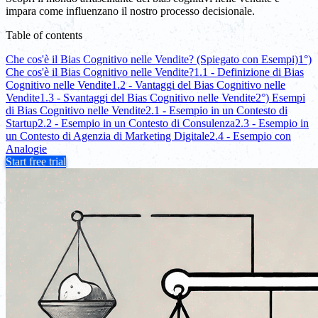
impara come influenzano il nostro processo decisionale.
Table of contents
Che cos'è il Bias Cognitivo nelle Vendite? (Spiegato con Esempi)
1°)
Che cos'è il Bias Cognitivo nelle Vendite?
1.1 - Definizione di Bias
Cognitivo nelle Vendite
1.2 - Vantaggi del Bias Cognitivo nelle
Vendite
1.3 - Svantaggi del Bias Cognitivo nelle Vendite
2°) Esempi
di Bias Cognitivo nelle Vendite
2.1 - Esempio in un Contesto di
Startup
2.2 - Esempio in un Contesto di Consulenza
2.3 - Esempio in
un Contesto di Agenzia di Marketing Digitale
2.4 - Esempio con
Analogie
Start free trial