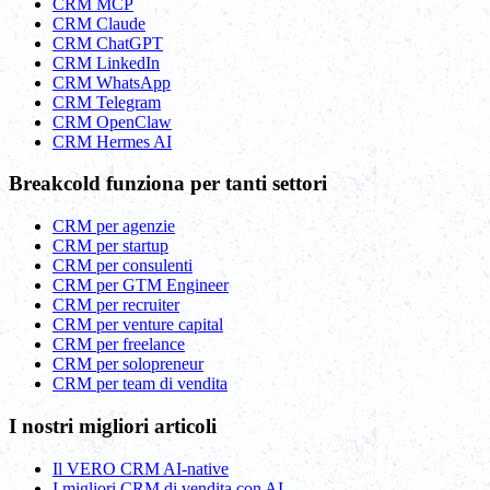
CRM MCP
CRM Claude
CRM ChatGPT
CRM LinkedIn
CRM WhatsApp
CRM Telegram
CRM OpenClaw
CRM Hermes AI
Breakcold funziona per tanti settori
CRM per agenzie
CRM per startup
CRM per consulenti
CRM per GTM Engineer
CRM per recruiter
CRM per venture capital
CRM per freelance
CRM per solopreneur
CRM per team di vendita
I nostri migliori articoli
Il VERO CRM AI-native
I migliori CRM di vendita con AI