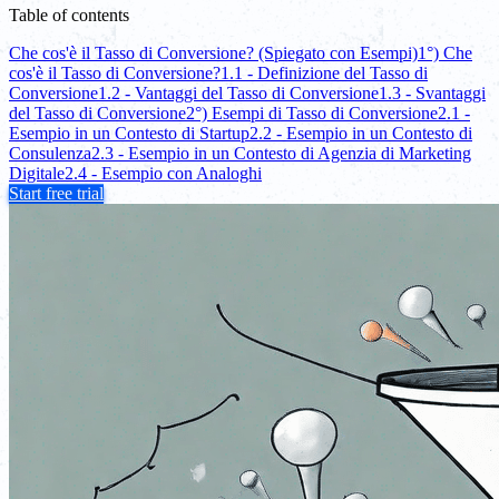
Table of contents
Che cos'è il Tasso di Conversione? (Spiegato con Esempi)
1°) Che
cos'è il Tasso di Conversione?
1.1 - Definizione del Tasso di
Conversione
1.2 - Vantaggi del Tasso di Conversione
1.3 - Svantaggi
del Tasso di Conversione
2°) Esempi di Tasso di Conversione
2.1 -
Esempio in un Contesto di Startup
2.2 - Esempio in un Contesto di
Consulenza
2.3 - Esempio in un Contesto di Agenzia di Marketing
Digitale
2.4 - Esempio con Analoghi
Start free trial