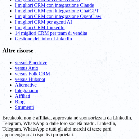
I migliori CRM con integrazione Claude
I migliori CRM con integrazione ChatGPT
I migliori CRM con integrazione OpenClaw
I migliori CRM per agenti AI
I migliori CRM LinkedIn
14 migliori CRM per team di vendita
Gestione dell'inbox LinkedIn
Altre risorse
versus Pipedrive
versus Attio
versus Folk CRM
versus Hubspot
Alternative
Integrazioni
Affiliati
Blog
Strumenti
Breakcold non è affiliata, approvata né sponsorizzata da LinkedIn,
Telegram, WhatsApp o dalle loro società madri. LinkedIn,
Telegram, WhatsApp e tutti gli altri marchi di terze parti
appartengono ai rispettivi proprietari.