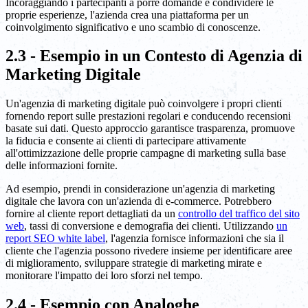
Incoraggiando i partecipanti a porre domande e condividere le
proprie esperienze, l'azienda crea una piattaforma per un
coinvolgimento significativo e uno scambio di conoscenze.
2.3 - Esempio in un Contesto di Agenzia di
Marketing Digitale
Un'agenzia di marketing digitale può coinvolgere i propri clienti
fornendo report sulle prestazioni regolari e conducendo recensioni
basate sui dati. Questo approccio garantisce trasparenza, promuove
la fiducia e consente ai clienti di partecipare attivamente
all'ottimizzazione delle proprie campagne di marketing sulla base
delle informazioni fornite.
Ad esempio, prendi in considerazione un'agenzia di marketing
digitale che lavora con un'azienda di e-commerce. Potrebbero
fornire al cliente report dettagliati da un
controllo del traffico del sito
web
, tassi di conversione e demografia dei clienti. Utilizzando
un
report SEO white label
, l'agenzia fornisce informazioni che sia il
cliente che l'agenzia possono rivedere insieme per identificare aree
di miglioramento, sviluppare strategie di marketing mirate e
monitorare l'impatto dei loro sforzi nel tempo.
2.4 - Esempio con Analoghe