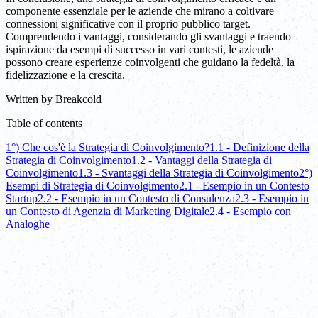
componente essenziale per le aziende che mirano a coltivare
connessioni significative con il proprio pubblico target.
Comprendendo i vantaggi, considerando gli svantaggi e traendo
ispirazione da esempi di successo in vari contesti, le aziende
possono creare esperienze coinvolgenti che guidano la fedeltà, la
fidelizzazione e la crescita.
Written by
Breakcold
Table of contents
1°) Che cos'è la Strategia di Coinvolgimento?
1.1 - Definizione della
Strategia di Coinvolgimento
1.2 - Vantaggi della Strategia di
Coinvolgimento
1.3 - Svantaggi della Strategia di Coinvolgimento
2°)
Esempi di Strategia di Coinvolgimento
2.1 - Esempio in un Contesto
Startup
2.2 - Esempio in un Contesto di Consulenza
2.3 - Esempio in
un Contesto di Agenzia di Marketing Digitale
2.4 - Esempio con
Analoghe