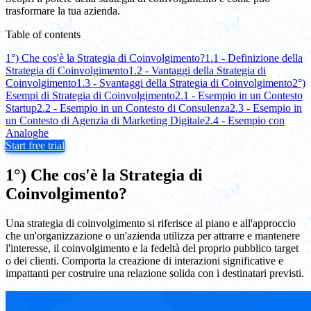
trasformare la tua azienda.
Table of contents
1°) Che cos'è la Strategia di Coinvolgimento?
1.1 - Definizione della
Strategia di Coinvolgimento
1.2 - Vantaggi della Strategia di
Coinvolgimento
1.3 - Svantaggi della Strategia di Coinvolgimento
2°)
Esempi di Strategia di Coinvolgimento
2.1 - Esempio in un Contesto
Startup
2.2 - Esempio in un Contesto di Consulenza
2.3 - Esempio in
un Contesto di Agenzia di Marketing Digitale
2.4 - Esempio con
Analoghe
Start free trial
1°) Che cos'è la Strategia di
Coinvolgimento?
Una strategia di coinvolgimento si riferisce al piano e all'approccio
che un'organizzazione o un'azienda utilizza per attrarre e mantenere
l'interesse, il coinvolgimento e la fedeltà del proprio pubblico target
o dei clienti. Comporta la creazione di interazioni significative e
impattanti per costruire una relazione solida con i destinatari previsti.