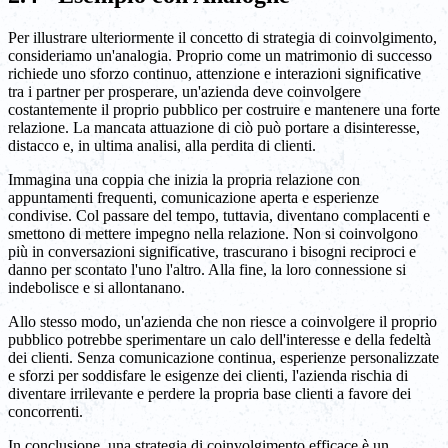
Per illustrare ulteriormente il concetto di strategia di coinvolgimento,
consideriamo un'analogia. Proprio come un matrimonio di successo
richiede uno sforzo continuo, attenzione e interazioni significative
tra i partner per prosperare, un'azienda deve coinvolgere
costantemente il proprio pubblico per costruire e mantenere una forte
relazione. La mancata attuazione di ciò può portare a disinteresse,
distacco e, in ultima analisi, alla perdita di clienti.
Immagina una coppia che inizia la propria relazione con
appuntamenti frequenti, comunicazione aperta e esperienze
condivise. Col passare del tempo, tuttavia, diventano complacenti e
smettono di mettere impegno nella relazione. Non si coinvolgono
più in conversazioni significative, trascurano i bisogni reciproci e
danno per scontato l'uno l'altro. Alla fine, la loro connessione si
indebolisce e si allontanano.
Allo stesso modo, un'azienda che non riesce a coinvolgere il proprio
pubblico potrebbe sperimentare un calo dell'interesse e della fedeltà
dei clienti. Senza comunicazione continua, esperienze personalizzate
e sforzi per soddisfare le esigenze dei clienti, l'azienda rischia di
diventare irrilevante e perdere la propria base clienti a favore dei
concorrenti.
In conclusione, una strategia di coinvolgimento efficace è un