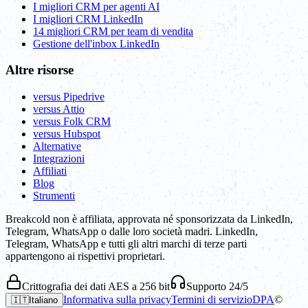
I migliori CRM per agenti AI
I migliori CRM LinkedIn
14 migliori CRM per team di vendita
Gestione dell'inbox LinkedIn
Altre risorse
versus Pipedrive
versus Attio
versus Folk CRM
versus Hubspot
Alternative
Integrazioni
Affiliati
Blog
Strumenti
Breakcold non è affiliata, approvata né sponsorizzata da LinkedIn,
Telegram, WhatsApp o dalle loro società madri. LinkedIn,
Telegram, WhatsApp e tutti gli altri marchi di terze parti
appartengono ai rispettivi proprietari.
Crittografia dei dati AES a 256 bit
Supporto 24/5
Informativa sulla privacy
Termini di servizio
DPA
©
🇮🇹
Italiano