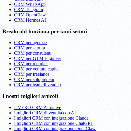
CRM WhatsApp
CRM Telegram
CRM OpenClaw
CRM Hermes AI
Breakcold funziona per tanti settori
CRM per agenzie
CRM per startup
CRM per consulenti
CRM per GTM Engineer
CRM per recruiter
CRM per venture capital
CRM per freelance
CRM per solopreneur
CRM per team di vendita
I nostri migliori articoli
Il VERO CRM AI-native
I migliori CRM di vendita con AI
I migliori CRM con integrazione Claude
I migliori CRM con integrazione ChatGPT
I migliori CRM con integrazione OpenClaw