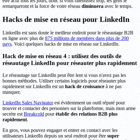
être actif tous les jours, donc si vous ralentissez trop, les gens le
remarqueront et la force de votre réseau
diminuera
avec le temps.
Hacks de mise en réseau pour LinkedIn
LinkedIn est sans doute le meilleur endroit pour le réseautage B2B
en ligne avec plus de
875 millions de membres dans plus de 200
pays
. Voici quelques hacks de mise en réseau sur LinkedIn.
Hack de mise en réseau 4 : utilisez des outils de
réseautage LinkedIn pour réseauter plus rapidement
Le réseautage sur LinkedIn peut être lent si vous n'avez pas les
bonnes méthodes. Utiliser certains logiciels pour réseauter plus
rapidement sur LinkedIn est un
hack de croissance
à ne pas
manquer.
LinkedIn Sales Navigator
est évidemment un outil réputé pour
trouver et contacter des personnes sur la plateforme, mais mon arme
secrète est
Breakcold
pour
établir des relations B2B plus
rapidement
.
En gros, vous pouvez engager et entrer en contact avec les
utilisateurs LinkedIn depuis un seul endroit pour être
super