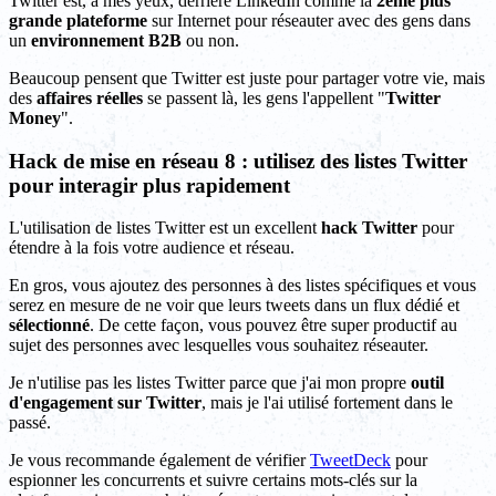
Twitter est, à mes yeux, derrière LinkedIn comme la
2ème plus
grande plateforme
sur Internet pour réseauter avec des gens dans
un
environnement B2B
ou non.
Beaucoup pensent que Twitter est juste pour partager votre vie, mais
des
affaires réelles
se passent là, les gens l'appellent "
Twitter
Money
".
Hack de mise en réseau 8 : utilisez des listes Twitter
pour interagir plus rapidement
L'utilisation de listes Twitter est un excellent
hack Twitter
pour
étendre à la fois votre audience et réseau.
En gros, vous ajoutez des personnes à des listes spécifiques et vous
serez en mesure de ne voir que leurs tweets dans un flux dédié et
sélectionné
. De cette façon, vous pouvez être super productif au
sujet des personnes avec lesquelles vous souhaitez réseauter.
Je n'utilise pas les listes Twitter parce que j'ai mon propre
outil
d'engagement sur Twitter
, mais je l'ai utilisé fortement dans le
passé.
Je vous recommande également de vérifier
TweetDeck
pour
espionner les concurrents et suivre certains mots-clés sur la